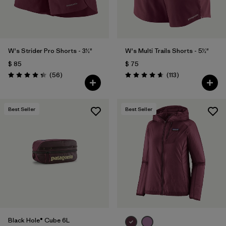
W's Strider Pro Shorts - 3½"
W's Multi Trails Shorts - 5½"
$ 85
$ 75
Comentarios
Comentarios
(56
)
(113
)
Valoración: 4.3 / 5
Valoración: 4.7 / 5
Best Seller
Best Seller
Black Hole® Cube 6L