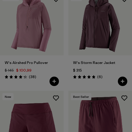
Filtrar por
Materials & Fabric
W's Airshed Pro Pullover
W's Storm Racer Jacket
$ 145
$ 100,99
$ 315
Comentarios
Comentarios
(38
)
(6
)
Valoración: 4.2 / 5
Valoración: 4.8 / 5
New
Best Seller