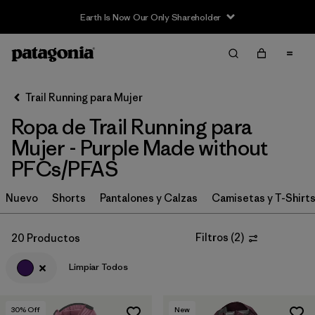
Filter & Sort
Limpiar Todos
In-Store Pickup
Selecciona una tienda
Trail Running para Mujer
Ropa de Trail Running para
Ordenar Por
Mujer - Purple Made without
Filtrar por
Category
PFCs/PFAS
Filtrar por
Price
Nuevo
Shorts
Pantalones y Calzas
Camisetas y T-Shirt
Filtrar por
Size
Filtros
(
2
)
20 Productos
Filtrar por
Fit
Limpiar Todos
Filtrar por
Color
1
30
% Off
New