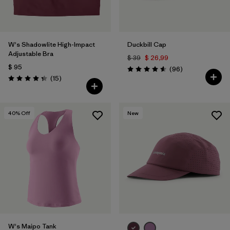
W's Shadowlite High-Impact
Duckbill Cap
Adjustable Bra
$ 39
$ 26,99
$ 95
Comentarios
(96
)
Valoración: 4.6 / 5
Comentarios
(15
)
Valoración: 4.3 / 5
40
% Off
New
W's Maipo Tank