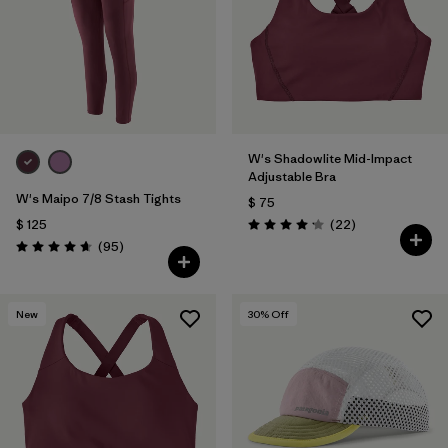
W's Shadowlite Mid-Impact
Adjustable Bra
W's Maipo 7/8 Stash Tights
$ 75
Comentarios
$ 125
(22
)
Valoración: 4.1 / 5
Comentarios
(95
)
Valoración: 4.7 / 5
New
30
% Off