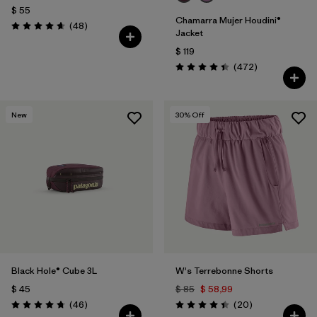
$ 55
Chamarra Mujer Houdini®
Comentarios
(48
)
Valoración: 4.7 / 5
Jacket
$ 119
Comentarios
(472
)
Valoración: 4.5 / 5
New
30
% Off
Black Hole® Cube 3L
W's Terrebonne Shorts
$ 45
$ 85
$ 58,99
Comentarios
Comentarios
(46
)
(20
)
Valoración: 4.8 / 5
Valoración: 4.5 / 5