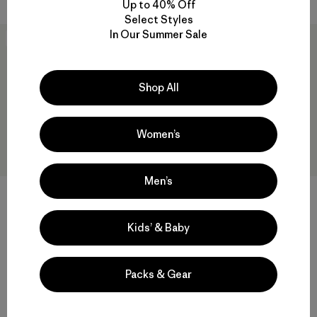
Up to 40% Off
Select Styles
In Our Summer Sale
New
New
Shop All
Women’s
Men’s
Winter Duckbill Cap
W's Wind Shield Jacket
$ 55
$ 199
Kids’ & Baby
Comentarios
Comentarios
(20
)
(7
)
Valoración: 4.3 / 5
Valoración: 4.6 / 5
Packs & Gear