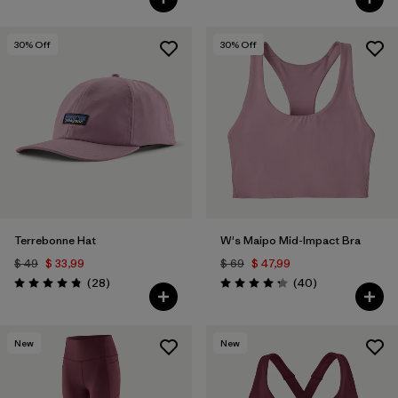
30
% Off
30
% Off
Terrebonne Hat
W's Maipo Mid-Impact Bra
$ 49
$ 33,99
$ 69
$ 47,99
Comentarios
Comentarios
(28
)
(40
)
Valoración: 4.8 / 5
Valoración: 4.3 / 5
New
New