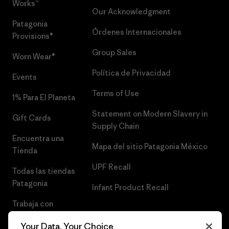
Works™
Our Acknowledgment
Patagonia
Órdenes Internacionales
Provisions®
Group Sales
Worn Wear®
Política de Privacidad
Events
Terms of Use
1% Para El Planeta
Statement on Modern Slavery in
Gift Cards
Supply Chain
Encuentra una
Mapa del sitio Patagonia México
Tienda
UPF Recall
Todas las tiendas
Patagonia
Infant Product Recall
Trabaja con
Nosotros
Your Data, Your Choice