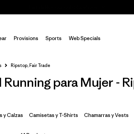
Read Our Work in Progress Report
In-Store Pickup
Selecciona una tienda
ear
Provisions
Sports
Web Specials
Filtrar por
Category
s
Ripstop, Fair Trade
Filtrar por
Price
l Running para Mujer - Ri
Filtrar por
Size
Filtrar por
Fit
s y Calzas
Camisetas y T-Shirts
Chamarras y Vests
Filtrar por
Color
Filtrar por
Materials & Fabric
1