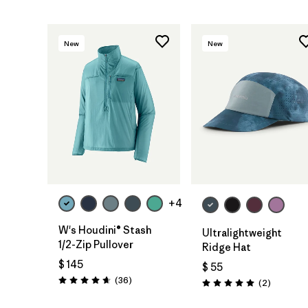
New
New
Agregar a la
Bolsa
+4
W's Houdini® Stash
Ultralightweight
1/2-Zip Pullover
Ridge Hat
$ 145
$ 55
Comentarios
(36
)
Comentar
(2
)
Valoración: 4.7 / 5
Valoración: 5.0 / 5