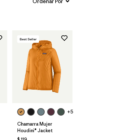
Best Seller
+5
Chamarra Mujer
Houdini® Jacket
$ 119