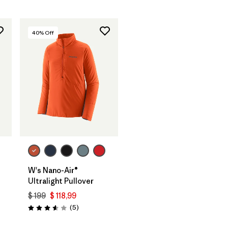
40
% Off
W's Nano-Air®
Ultralight Pullover
$ 199
$ 118,99
rios
Comentarios
(5
)
Valoración: 3.6 / 5