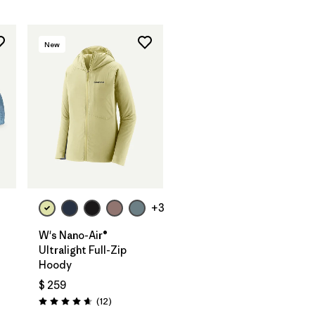
New
+3
W's Nano-Air®
Ultralight Full-Zip
Hoody
$ 259
ios
Comentarios
(12
)
Valoración: 4.7 / 5