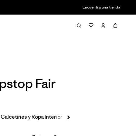
Encuentra una tienda
Filter & Sort
pstop Fair
Calcetines y Ropa Interior
Gorros y Accesorios