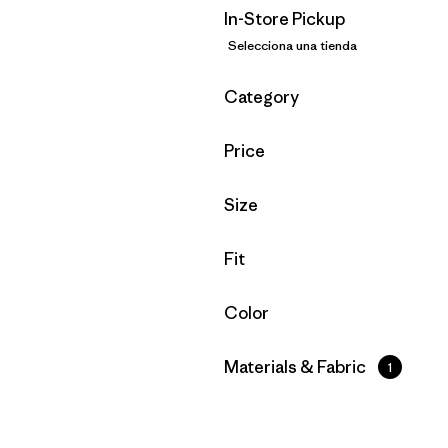
In-Store Pickup
Selecciona una tienda
Filtrar por
Category
Filtrar por
Price
Filtrar por
Size
Filtrar por
Fit
Filtrar por
Color
Filtrar por
Materials & Fabric
1