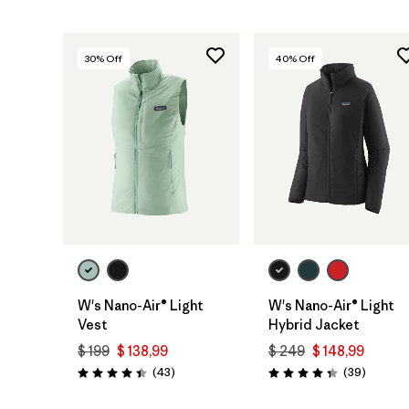
30
% Off
40
% Off
W's Nano-Air® Light
W's Nano-Air® Light
Vest
Hybrid Jacket
$ 199
$ 138,99
$ 249
$ 148,99
Comentarios
Comenta
(43
)
(39
)
Valoración: 4.4 / 5
Valoración: 4.3 / 5