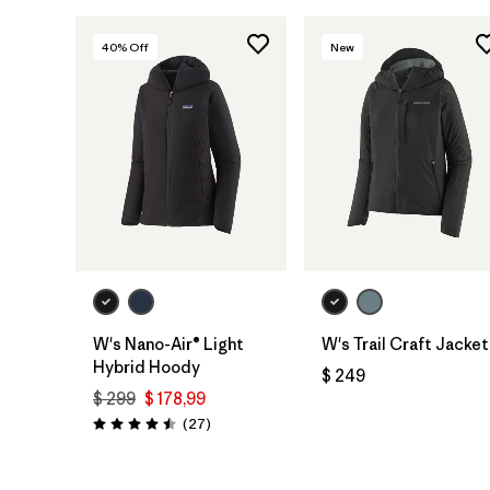
40
% Off
New
W's Nano-Air® Light
W's Trail Craft Jacket
Hybrid Hoody
$ 249
$ 299
$ 178,99
Comentarios
(27
)
Valoración: 4.5 / 5