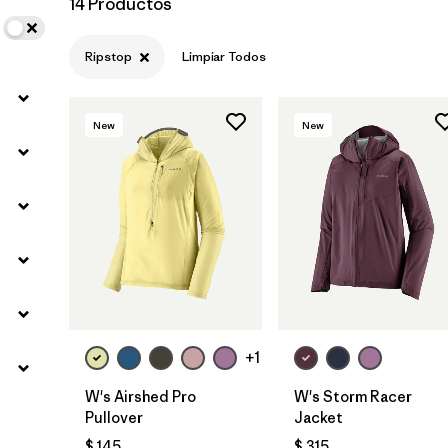
14 Productos
Ripstop
Limpiar Todos
New
New
+1
W's Airshed Pro
W's Storm Racer
Pullover
Jacket
$ 145
$ 315