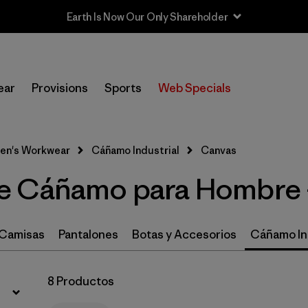
Earth Is Now Our Only Shareholder
Filtrar por
Category
ear
Provisions
Sports
Web Specials
Filtrar por
Price
Filtrar por
Size
en's Workwear
Cáñamo Industrial
Canvas
e Cáñamo para Hombre 
Filtrar por
Fit
Filtrar por
Color
Camisas
Pantalones
Botas y Accesorios
Cáñamo In
Filtrar por
Features
8 Productos
Filtrar por
Materials & Processes
1