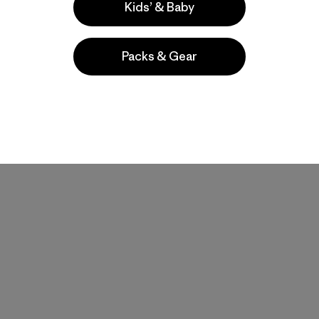
Kids’ & Baby
Comenta
(10
)
Valoración: 4.7 / 5
Packs & Gear