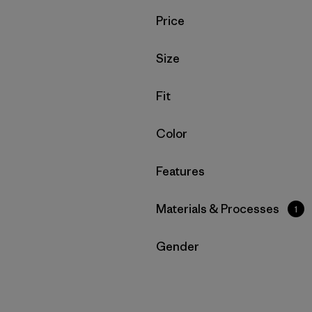
Filtrar por
Price
Filtrar por
Size
Filtrar por
Fit
Filtrar por
Color
Filtrar por
Features
Filtrar por
Materials & Processes
1
Filtrar por
Gender