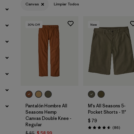
Canvas
Limpiar Todos
Filtrar por
Gender
30
% Off
New
Pantalón Hombre All
M's All Seasons 5-
Seasons Hemp
Pocket Shorts - 11"
Canvas Double Knee -
$ 79
Regular
Comenta
(86
)
Valoración: 4.6 / 5
$ 85
$ 58,99