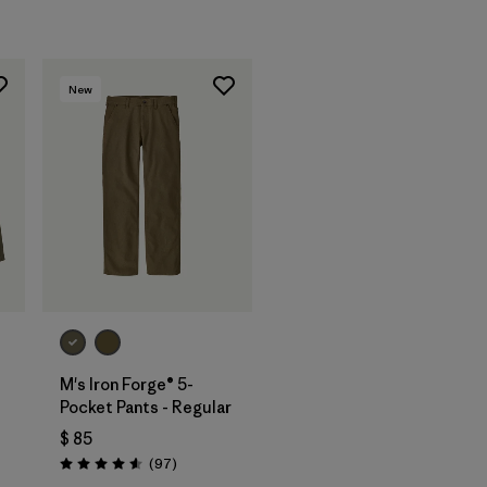
New
M's Iron Forge® 5-
Pocket Pants - Regular
$ 85
rios
Comentarios
(97
)
Valoración: 4.6 / 5