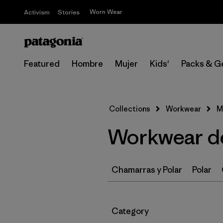
Worn Wear
Activism
Stories
Featured
Hombre
Mujer
Kids'
Packs & G
Collections
Workwear
M
Workwear d
Chamarras y Polar
Polar
Filtrar por
Category