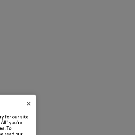
y for our site
All” you’re
es. To
se read our