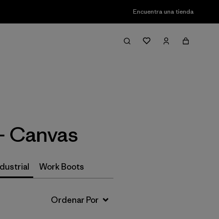
Encuentra una tienda
Filter & Sort
- Canvas
dustrial
Work Boots