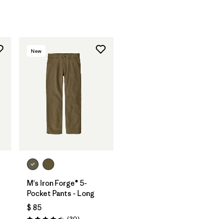
New
M's Iron Forge® 5-
Pocket Pants - Long
$ 85
rios
Comentarios
(30
)