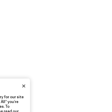
y for our site
All” you’re
es. To
se read our