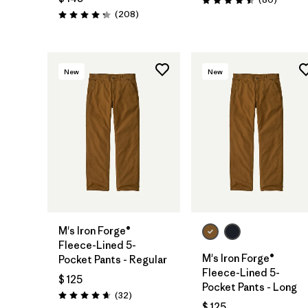
Valoración: 4.5 / 5
Comentarios
(208
)
Valoración: 4.3 / 5
New
New
M's Iron Forge®
Fleece-Lined 5-
M's Iron Forge®
Pocket Pants - Regular
Fleece-Lined 5-
$ 125
Pocket Pants - Long
Comentarios
(32
)
Valoración: 4.7 / 5
$ 125