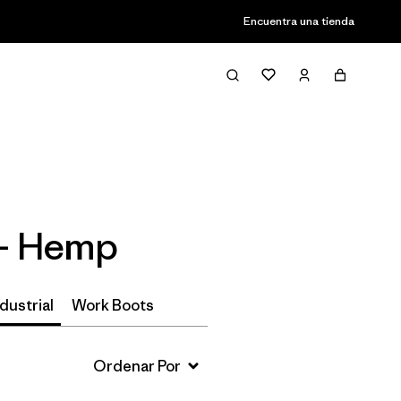
Encuentra una tienda
Filter & Sort
- Hemp
dustrial
Work Boots