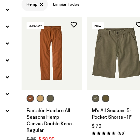
Hemp
Limpiar Todos
Filtrar por
Gender
30
% Off
New
Pantalón Hombre All
M's All Seasons 5-
Seasons Hemp
Pocket Shorts - 11"
Canvas Double Knee -
$ 79
Regular
Comenta
(86
)
Valoración: 4.6 / 5
$ 85
$ 58,99