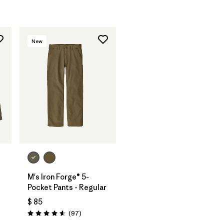
New
M's Iron Forge® 5-
Pocket Pants - Regular
$ 85
rios
Comentarios
(97
)
Valoración: 4.6 / 5