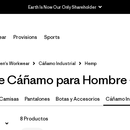
Earth Is Now Our Only Shareholder
Filtrar por
Category
ear
Provisions
Sports
Filtrar por
Price
Filtrar por
Size
en's Workwear
Cáñamo Industrial
Hemp
e Cáñamo para Hombre 
Filtrar por
Fit
Filtrar por
Color
Camisas
Pantalones
Botas y Accesorios
Cáñamo In
Filtrar por
Features
8 Productos
Filtrar por
Materials & Processes
1