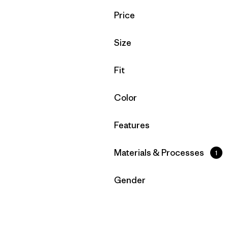
Filtrar por
Price
Filtrar por
Size
Filtrar por
Fit
Filtrar por
Color
Filtrar por
Features
Filtrar por
Materials & Processes
1
Filtrar por
Gender