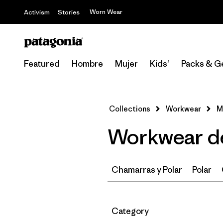
Worn Wear
Activism
Stories
Featured
Hombre
Mujer
Kids'
Packs & G
Collections
Workwear
M
Workwear d
Chamarras y Polar
Polar
Filtrar por
Category