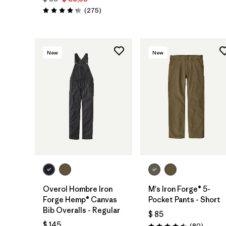
Comentarios
(275
)
Valoración: 4.2 / 5
New
New
Overol Hombre Iron
M's Iron Forge® 5-
Forge Hemp® Canvas
Pocket Pants - Short
Bib Overalls - Regular
$ 85
$ 145
Comenta
(80
)