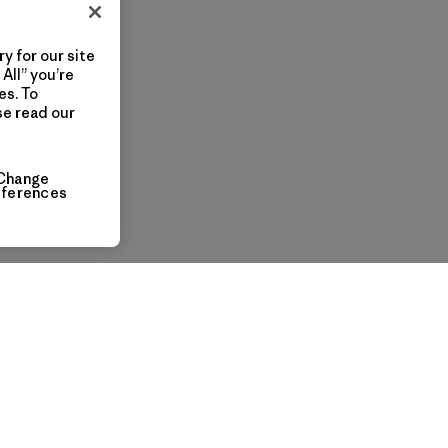
y for our site
All” you’re
es. To
se read our
Change
eferences