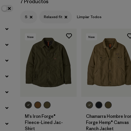
7 Productos
Filtrar por
Materials & Processes
S
Relaxed fit
Limpiar Todos
Filtrar por
Gender
New
New
M's Iron Forge®
Chamarra Hombre Iro
Fleece-Lined Jac-
Forge Hemp® Canvas
Shirt
Ranch Jacket