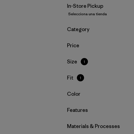
In-Store Pickup
Selecciona una tienda
Filtrar por
Category
Filtrar por
Price
Filtrar por
Size
1
Filtrar por
Fit
1
Filtrar por
Color
Filtrar por
Features
Filtrar por
Materials & Processes