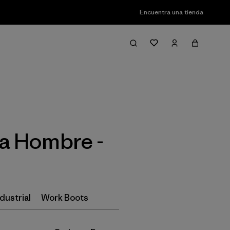
Encuentra una tienda
Filter & Sort
a Hombre -
dustrial
Work Boots