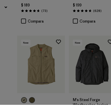
$ 189
$ 199
Comentarios
Coment
(73
)
(628
)
Valoración: 4.6 / 5
Valoración: 4.7 / 5
Compara
Compara
New
New
M's Steel Forge
Windbreaker Jacket
Chamarra Sin Mangas