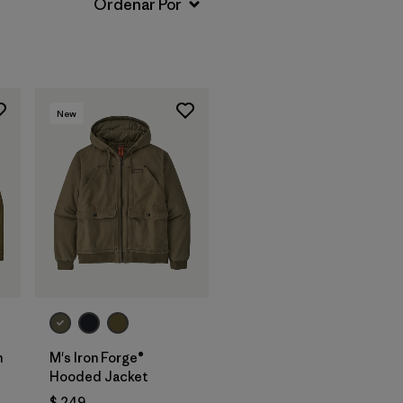
New
n
M's Iron Forge®
Hooded Jacket
$ 249