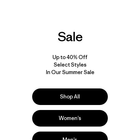
$ 155
Hombre All Seasons
Hemp Canvas Vest
Compara
$ 145
Comentarios
(204
)
Valoración: 4.7 / 5
Sale
Compara
Up to 40% Off
Select Styles
New
In Our Summer Sale
Shop All
Women’s
Men’s