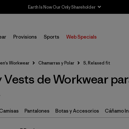
Earth Is Now Our Only Shareholder
In-Store Pickup
Selecciona una tienda
ear
Provisions
Sports
Web Specials
Filtrar por
Category
en's Workwear
Chamarras y Polar
S, Relaxed fit
Filtrar por
Price
 Vests de Workwear par
Filtrar por
Size
1
t
Filtrar por
Fit
1
Camisas
Pantalones
Botas y Accesorios
Cáñamo In
Filtrar por
Color
Filtrar por
Features