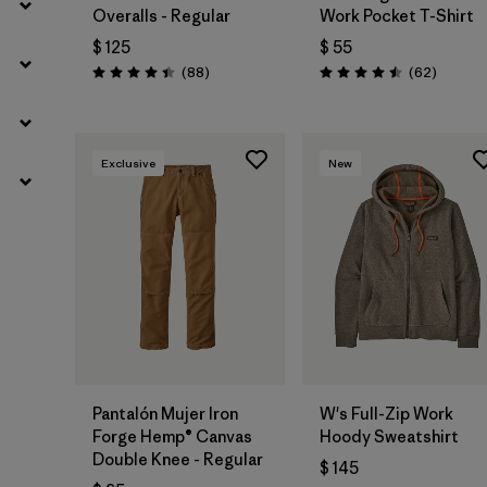
Overalls - Regular
Work Pocket T-Shirt
$ 125
$ 55
Comentarios
Comenta
(88
)
(62
)
Valoración: 4.4 / 5
Valoración: 4.5 / 5
Exclusive
New
Pantalón Mujer Iron
W's Full-Zip Work
Forge Hemp® Canvas
Hoody Sweatshirt
Double Knee - Regular
$ 145