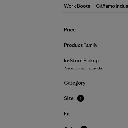
Work Boots
Cáñamo Indust
Filtrar por
Price
Filtrar por
Product Family
In-Store Pickup
Selecciona una tienda
Filtrar por
Category
Filtrar por
Size
1
Filtrar por
Fit