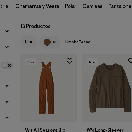
rial
Chamarras y Vests
Polar
Camisas
Pantalone
Filtrar por
Features
13 Productos
Filtrar por
Materials & Processes
L
Limpiar Todos
Filtrar por
Gender
New
New
W's All Seasons Bib
W's Long-Sleeved