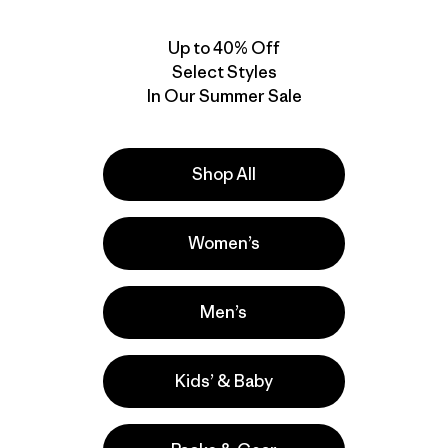
Up to 40% Off
Select Styles
New
New
In Our Summer Sale
Shop All
Women’s
W's All Seasons Vest
W's Steel Forge Vest
Men’s
$ 145
$ 169
Comentarios
(6
)
Valoración: 4.3 / 5
Kids’ & Baby