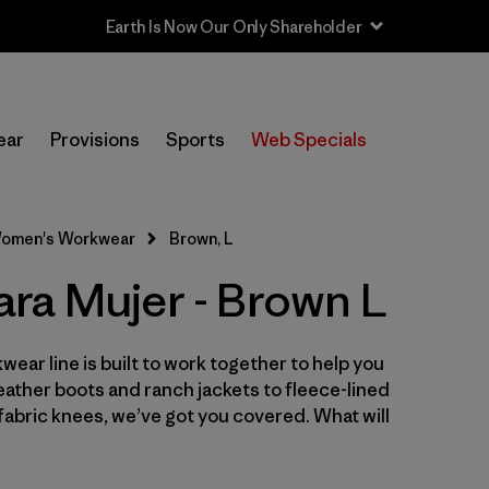
Filtrar por
Price
ear
Provisions
Sports
Web Specials
Filtrar por
Product Family
In-Store Pickup
omen's Workwear
Brown, L
Selecciona una tienda
ra Mujer - Brown L
Filtrar por
Category
wear line is built to work together to help you
Filtrar por
Size
1
leather boots and ranch jackets to fleece-lined
abric knees, we’ve got you covered. What will
Filtrar por
Fit
Filtrar por
Color
1