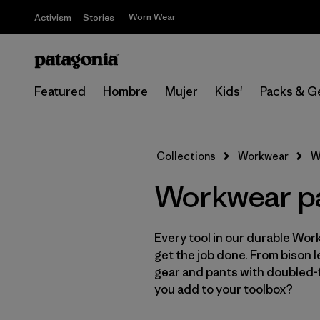
Worn Wear
Activism
Stories
Featured
Hombre
Mujer
Kids'
Packs & G
Collections
Workwear
W
Workwear pa
Every tool in our durable Work
get the job done. From bison 
gear and pants with doubled-f
you add to your toolbox?