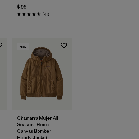
$ 95
Comentarios
(41
)
Valoración: 4.6 / 5
rios
New
Chamarra Mujer All
Seasons Hemp
Canvas Bomber
Hoody Jacket