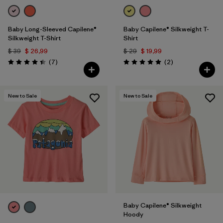
Baby Long-Sleeved Capilene®
Baby Capilene® Silkweight T-
Silkweight T-Shirt
Shirt
$ 39
$ 26,99
$ 29
$ 19,99
Comentarios
Comentarios
(7
)
(2
)
Valoración: 4.4 / 5
Valoración: 5.0 / 5
New to Sale
New to Sale
Baby Capilene® Silkweight
Hoody