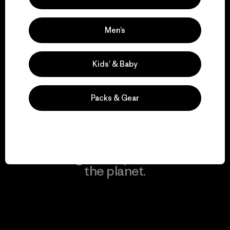
Men’s
We keep your gear in
play.
Kids’ & Baby
Visit Worn Wear
Packs & Gear
We give our profits to
the planet.
Read Our Commitment