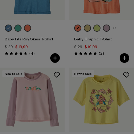
Filtrar por
Familia de productos
Filtrar por
Color
+1
Baby Fitz Roy Skies T-Shirt
Baby Graphic T-Shirt
$ 29
$ 19,99
$ 29
$ 19,99
Comentarios
Comentarios
(4
)
(2
)
Valoración: 4.5 / 5
Valoración: 5.0 / 5
New to Sale
New to Sale