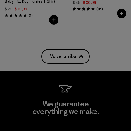
Baby Fitz Roy Flurries T-Shirt
$ 45
$ 30,99
Comentarios
$ 29
$ 19,99
(16
)
Valoración: 4.9 / 5
Comentarios
(1
)
Valoración: 5.0 / 5
Volver arriba
We guarantee
everything we make.
View Ironclad Guarantee