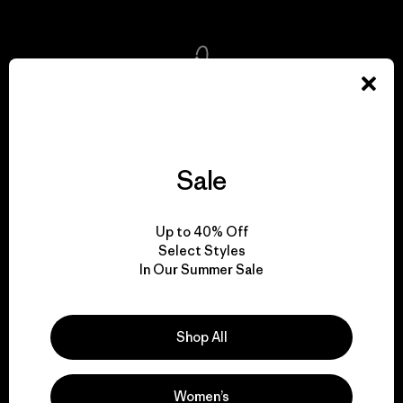
We take responsibility
for our impact.
Sale
Explore Our Footprint
Up to 40% Off
Select Styles
In Our Summer Sale
We support grassroots
activism.
Shop All
Visit Patagonia Action Works
Women’s