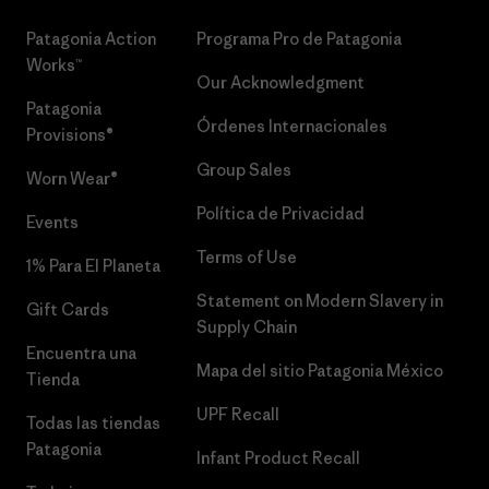
Patagonia Action
Programa Pro de Patagonia
Works™
Our Acknowledgment
Patagonia
Órdenes Internacionales
Provisions®
Group Sales
Worn Wear®
Política de Privacidad
Events
Terms of Use
1% Para El Planeta
Statement on Modern Slavery in
Gift Cards
Supply Chain
Encuentra una
Mapa del sitio Patagonia México
Tienda
UPF Recall
Todas las tiendas
Patagonia
Infant Product Recall