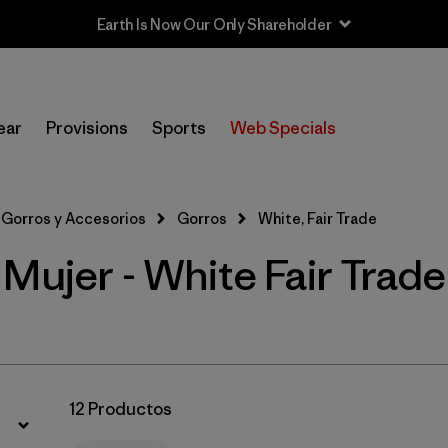
Earth Is Now Our Only Shareholder
Filtrar por
Sport
ear
Provisions
Sports
Web Specials
In-Store Pickup
Selecciona una tienda
Gorros y Accesorios
Gorros
White, Fair Trade
Filtrar por
Category
Mujer - White Fair Trade
Filtrar por
Price
Filtrar por
Features
1
12 Productos