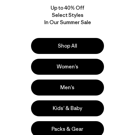
Up to 40% Off
Select Styles
In Our Summer Sale
Agregar a la
Bolsa
Shop All
Gorro Better
Coastal Cable Beanie
Sweater™ Beanie
Women’s
$ 59
$ 55
Comenta
(15
)
Valoración: 4.2 / 5
Comentarios
(79
)
Valoración: 4.6 / 5
Men’s
Kids’ & Baby
Packs & Gear