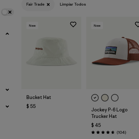
Fair Trade
Limpiar Todos
New
New
Agregar a la
Bolsa
Bucket Hat
$ 55
Jockey P-6 Logo
Trucker Hat
$ 45
Coment
(104
)
Valoración: 4.7 / 5