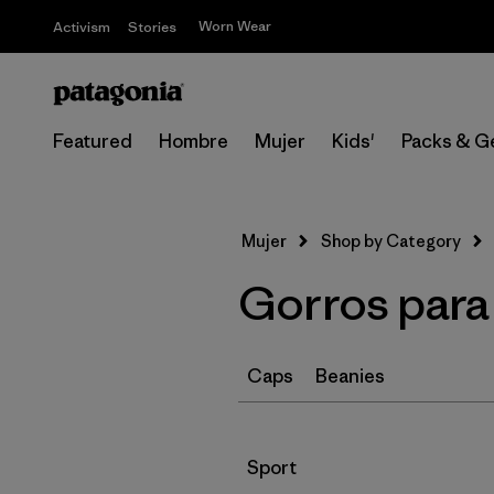
Worn Wear
Activism
Stories
Featured
Hombre
Mujer
Kids'
Packs & G
Mujer
Shop by Category
Gorros para 
Caps
Beanies
Filtrar por
Sport