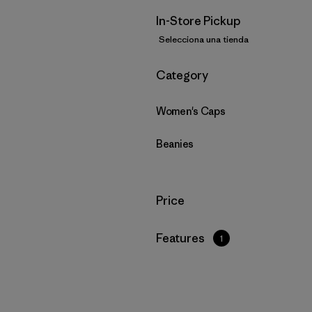
In-Store Pickup
Selecciona una tienda
Filtrar por
Category
Women's Caps
Beanies
Filtrar por
Price
Filtrar por
Features
1