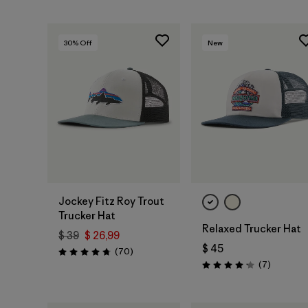
30
% Off
New
Agregar a la
Agregar a la
Bolsa
Bolsa
Jockey Fitz Roy Trout
Trucker Hat
Relaxed Trucker Hat
$ 39
$ 26,99
$ 45
Comentarios
(70
)
Valoración: 4.8 / 5
Comentar
(7
)
Valoración: 4.1 / 5