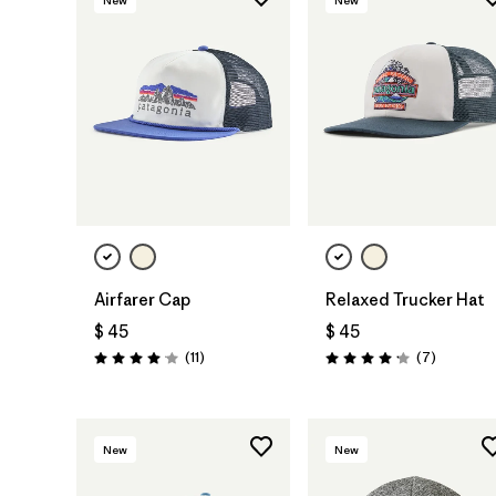
Agregar a la
Agregar a la
Bolsa
Bolsa
Airfarer Cap
Relaxed Trucker Hat
$ 45
$ 45
Comentarios
Comentar
(11
)
(7
)
Valoración: 4.1 / 5
Valoración: 4.1 / 5
New
New