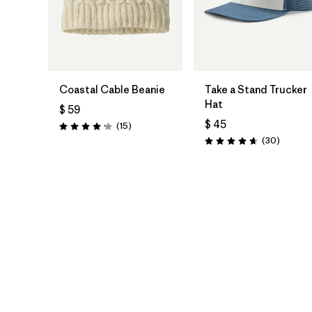
Agregar a la
Agregar a la
Bolsa
Bolsa
Coastal Cable Beanie
Take a Stand Trucker
Hat
$ 59
$ 45
Comentarios
(15
)
Valoración: 4.2 / 5
Comenta
(30
)
Valoración: 4.6 / 5