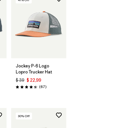
Agregar a la
Bolsa
Jockey P-6 Logo
Lopro Trucker Hat
$ 39
$ 22,99
Comentarios
(67
)
Valoración: 4.4 / 5
ios
30
% Off