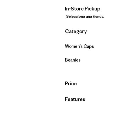
In-Store Pickup
Selecciona una tienda
Filtrar por
Category
Women's Caps
Beanies
Filtrar por
Price
Filtrar por
Features