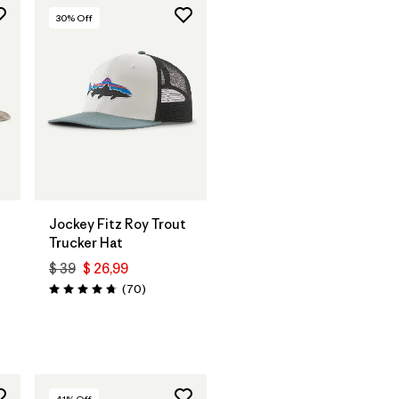
30
% Off
Agregar a la
Bolsa
Jockey Fitz Roy Trout
Trucker Hat
$ 39
$ 26,99
ios
Comentarios
(70
)
Valoración: 4.8 / 5
41
% Off