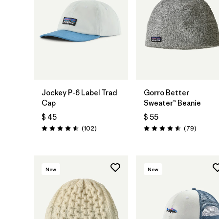
Agregar a la
Bolsa
Jockey P-6 Label Trad
Gorro Better
Cap
Sweater™ Beanie
$ 45
$ 55
Comentarios
Comenta
(102
)
(79
)
Valoración: 4.6 / 5
Valoración: 4.6 / 5
New
New