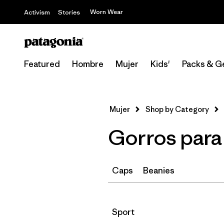
Worn Wear
Activism
Stories
Featured
Hombre
Mujer
Kids'
Packs & G
Mujer
Shop by Category
Gorros para 
Caps
Beanies
Filtrar por
Sport