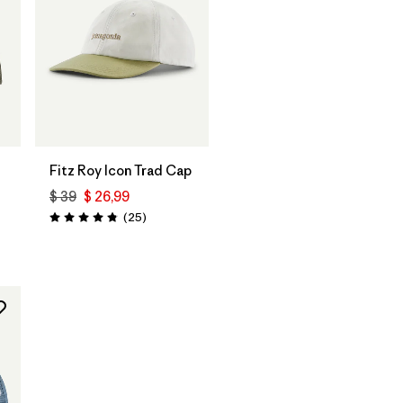
Agregar a la
Bolsa
Fitz Roy Icon Trad Cap
$ 39
$ 26,99
Comentarios
(25
)
Valoración: 4.8 / 5
rios