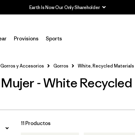
Filtrar por
Sport
ear
Provisions
Sports
In-Store Pickup
Selecciona una tienda
Gorros y Accesorios
Gorros
White, Recycled Materials
Filtrar por
Category
Mujer - White Recycled 
Filtrar por
Price
Filtrar por
Features
11 Productos