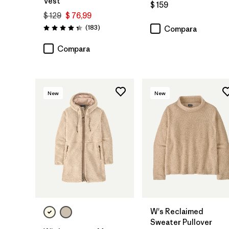
Vest
$ 159
$ 129
$ 76,99
Comentarios
(183
)
Compara
Valoración: 4.3 / 5
Compara
New
New
W's Reclaimed
Sweater Pullover