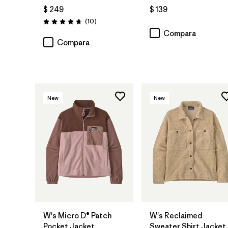
$ 249
$ 139
Comentarios
(10
)
Valoración: 4.7 / 5
Compara
Compara
New
New
W's Micro D® Patch
W's Reclaimed
Pocket Jacket
Sweater Shirt Jacket