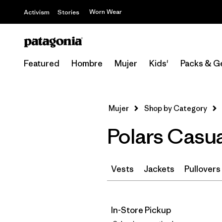
Worn Wear
Activism
Stories
Featured
Hombre
Mujer
Kids'
Packs & G
Mujer
Shop by Category
Polars Casua
Vests
Jackets
Pullovers
In-Store Pickup