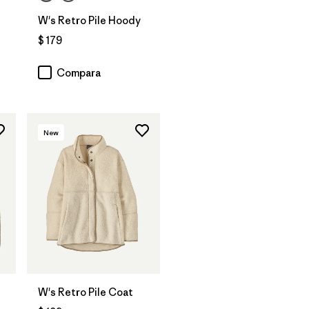
W's Retro Pile Hoody
$ 179
Compara
New
W's Retro Pile Coat