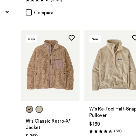
Valoración: 4.5 / 5
Compara
New
New
W's Re-Tool Half-Sna
Pullover
W's Classic Retro-X®
$ 169
Jacket
Comenta
(53
)
Valoración: 4.5 / 5