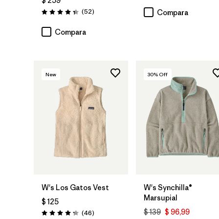
$ 259
Comentarios
(52
)
Compara
Valoración: 4.3 / 5
Compara
New
30
% Off
W's Los Gatos Vest
W's Synchilla®
Marsupial
$ 125
$ 139
$ 96,99
Comentarios
(46
)
Valoración: 4.2 / 5