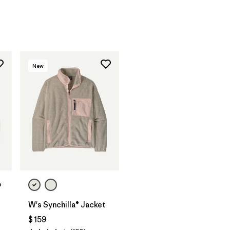
New
p
W's Synchilla® Jacket
$ 159
rios