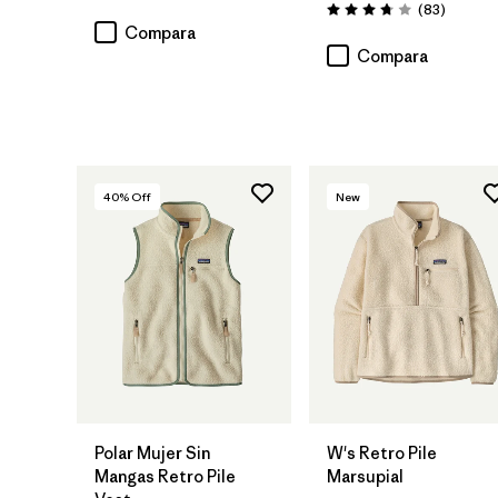
Comenta
(83
)
Valoración: 3.8 / 5
Compara
Compara
40
% Off
New
Polar Mujer Sin
W's Retro Pile
Mangas Retro Pile
Marsupial