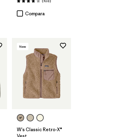
Comentarios
(103
)
Valoración: 3.9 / 5
Compara
New
W's Classic Retro-X®
Vest