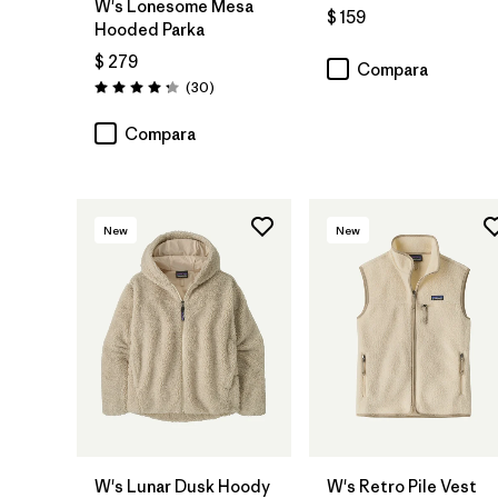
W's Lonesome Mesa
$ 159
Hooded Parka
$ 279
Compara
Comentarios
(30
)
Valoración: 4.2 / 5
Compara
New
New
W's Lunar Dusk Hoody
W's Retro Pile Vest