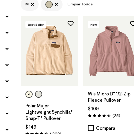
M
Limpiar Todos
Filtrar por
Materials & Fabric
Best Seller
New
Filtrar por
Silhouette
Filtrar por
Product Family
W's Micro D® 1/2-Zip
Fleece Pullover
Polar Mujer
$ 109
Lightweight Synchilla®
Comenta
(25
)
Valoración: 4.4 / 5
Snap-T® Pullover
$ 149
Compara
Comentarios
(1309
)