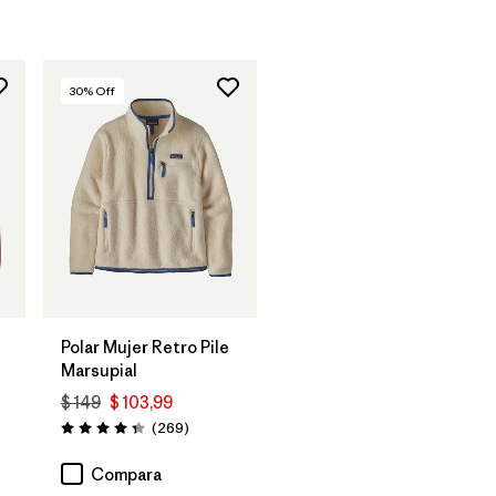
30
% Off
Polar Mujer Retro Pile
Marsupial
$ 149
$ 103,99
rios
Comentarios
(269
)
Valoración: 4.3 / 5
Compara