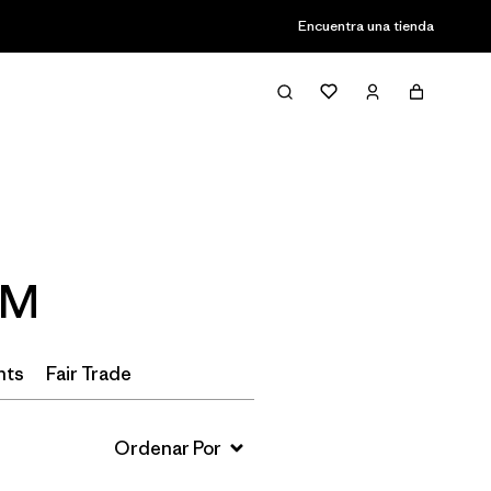
Encuentra una tienda
Filter & Sort
 M
nts
Fair Trade