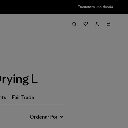
Encuentra una tienda
Filter & Sort
Drying L
nts
Fair Trade