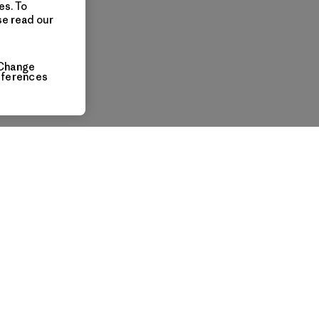
es. To
se read our
Change
eferences