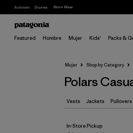
Worn Wear
Activism
Stories
Featured
Hombre
Mujer
Kids'
Packs & G
Mujer
Shop by Category
Polars Casua
Vests
Jackets
Pullovers
In-Store Pickup