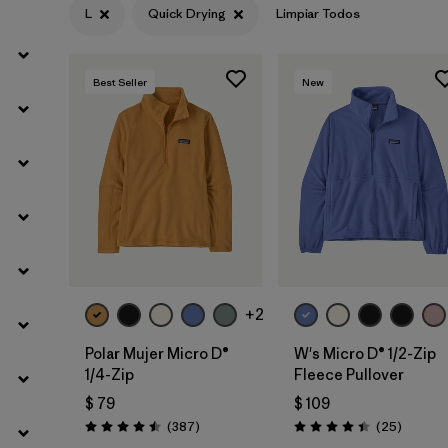
L
Quick Drying
Limpiar Todos
Filtrar por
Materials & Fabric
Best Seller
New
Filtrar por
Silhouette
Filtrar por
Sport
Filtrar por
Product Family
+2
Polar Mujer Micro D®
W's Micro D® 1/2-Zip
1/4-Zip
Fleece Pullover
$ 79
$ 109
Comentarios
Comenta
(387
)
(25
)
Valoración: 4.5 / 5
Valoración: 4.4 / 5