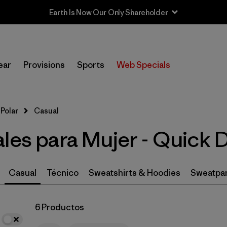
Earth Is Now Our Only Shareholder
In-Store Pickup
Selecciona una tienda
ear
Provisions
Sports
Web Specials
Filtrar por
Category
Polar
Casual
Filtrar por
Price
les para Mujer - Quick 
Filtrar por
Size
1
Filtrar por
Fit
Casual
Técnico
Sweatshirts & Hoodies
Sweatpa
Filtrar por
Color
6 Productos
Filtrar por
Features
1