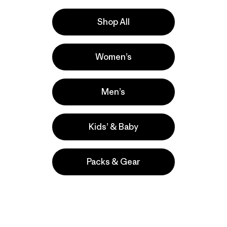
Comentarios
(1
)
Comentar
(3
)
Valoración: 5.0 / 5
Valoración: 3.3 / 5
Shop All
Compara
Compara
Women’s
Men’s
Kids’ & Baby
Packs & Gear