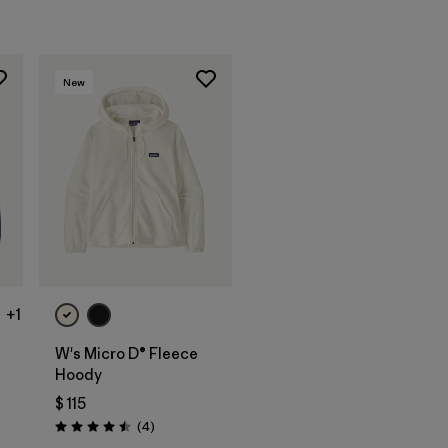
New
+1
W's Micro D® Fleece
Hoody
$ 115
rios
Comentarios
(4
)
Valoración: 4.5 / 5