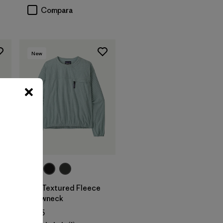
Compara
New
W's Textured Fleece
Crewneck
$ 135