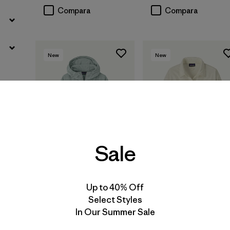
Compara
Compara
New
New
Sale
Up to 40% Off
W's Textured Fleece
W's Micro D® Fleece
Select Styles
Hoody
Shirt Jacket
In Our Summer Sale
$ 165
$ 125