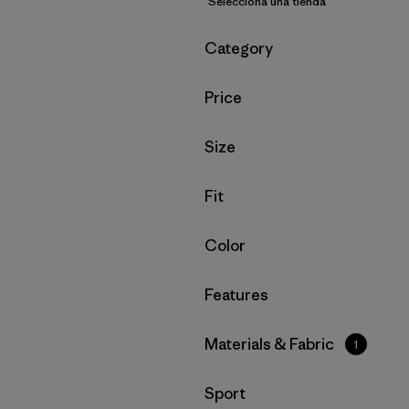
Selecciona una tienda
Filtrar por
Category
Filtrar por
Price
Filtrar por
Size
Filtrar por
Fit
Filtrar por
Color
Filtrar por
Features
Filtrar por
Materials & Fabric
1
Filtrar por
Sport