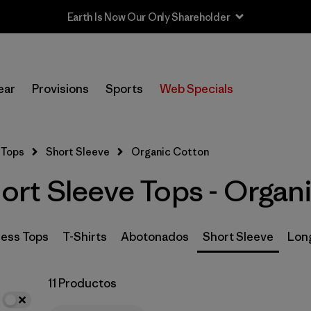
Earth Is Now Our Only Shareholder
In-Store Pickup
Selecciona una tienda
ear
Provisions
Sports
Web Specials
Filtrar por
Category
Tops
Short Sleeve
Organic Cotton
Filtrar por
Price
rt Sleeve Tops - Organ
Filtrar por
Size
Filtrar por
Fit
less Tops
T-Shirts
Abotonados
Short Sleeve
Lon
Filtrar por
Color
11 Productos
Filtrar por
Features