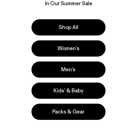
In Our Summer Sale
T-Shirt
$ 49
$ 49
$ 33,99
Comentarios
(1
)
Compara
Valoración: 2.0 / 5
Shop All
Compara
Women’s
40
% Off
40
% Off
Men’s
Kids’ & Baby
Packs & Gear