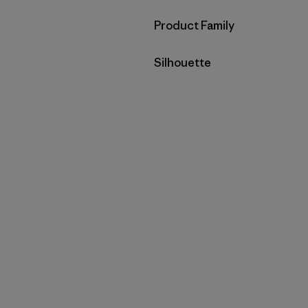
Filtrar por
Product Family
Filtrar por
Silhouette