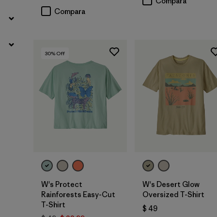
Compara
Compara
30
% Off
W's Protect
W's Desert Glow
Rainforests Easy-Cut
Oversized T-Shirt
T-Shirt
$ 49