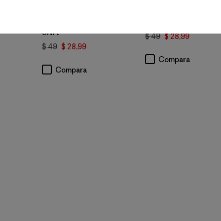
W's Water People
W's Fitz Roy Trout
Spotter Oversized T-
Easy-Cut T-Shirt
Shirt
$ 49
$ 28,99
$ 49
$ 28,99
Compara
Compara