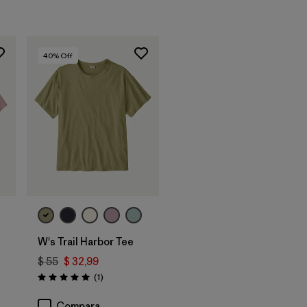
40
% Off
W's Trail Harbor Tee
$ 55
$ 32,99
Comentarios
(1
)
Valoración: 5.0 / 5
Compara