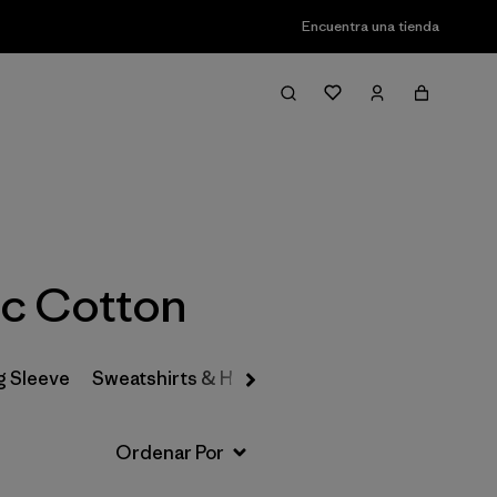
Encuentra una tienda
Filter & Sort
ic Cotton
g Sleeve
Sweatshirts & Hoodies
Sweaters
Flannels