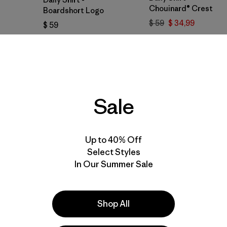
Chouinard® Crest
Boardshort Logo
$ 59
$ 34,99
$ 59
Compara
Compara
New
New
Sale
Up to 40% Off
Select Styles
In Our Summer Sale
Shop All