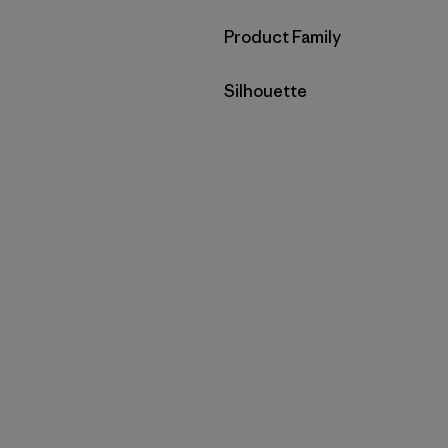
Filtrar por
Product Family
Filtrar por
Silhouette