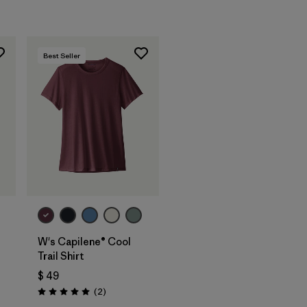
Best Seller
W's Capilene® Cool
Trail Shirt
$ 49
ios
Comentarios
(2
)
Valoración: 5.0 / 5