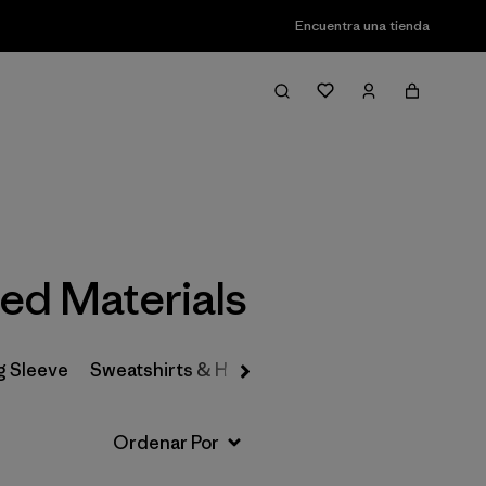
Encuentra una tienda
Filter & Sort
ed Materials
g Sleeve
Sweatshirts & Hoodies
Sweaters
Flannels