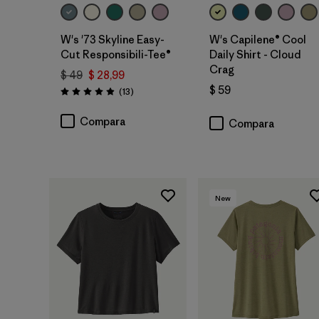
W's '73 Skyline Easy-
W's Capilene® Cool
Cut Responsibili-Tee®
Daily Shirt - Cloud
Crag
$ 49
$ 28,99
$ 59
Comentarios
(13
)
Valoración: 4.9 / 5
Compara
Compara
New