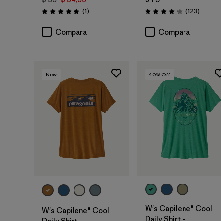
Comentarios
Coment
(1
)
(123
)
Valoración: 5.0 / 5
Valoración: 4.2 / 5
Compara
Compara
New
40
% Off
W's Capilene® Cool
W's Capilene® Cool
Daily Shirt -
Daily Shirt -