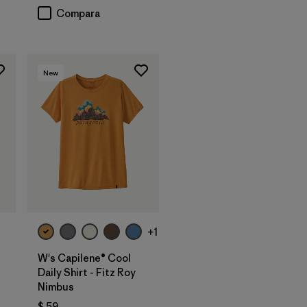
Compara
New
+1
W's Capilene® Cool
Daily Shirt - Fitz Roy
Nimbus
$ 59