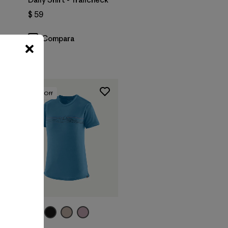
$ 59
Compara
30
% Off
+1