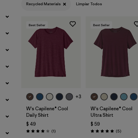
Recycled Materials
Limpiar Todos
Filtrar por
Materials & Fabric
1
Best Seller
Best Seller
Filtrar por
Sport
Filtrar por
Product Family
Filtrar por
Silhouette
+3
W's Capilene® Cool
W's Capilene® Cool
Daily Shirt
Ultra Shirt
$ 49
$ 59
Comentarios
Comentar
(1
)
(5
)
Valoración: 4.0 / 5
Valoración: 5.0 / 5