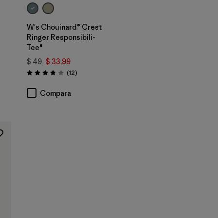
W's Chouinard® Crest
Ringer Responsibili-
Tee®
$ 49
$ 33,99
Comentarios
(12
)
Valoración: 3.8 / 5
Compara