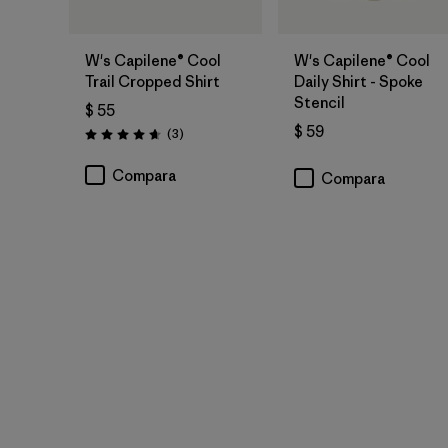
W's Capilene® Cool
W's Capilene® Cool
Trail Cropped Shirt
Daily Shirt - Spoke
Stencil
$ 55
$ 59
Comentarios
(3
)
Valoración: 4.7 / 5
Compara
Compara