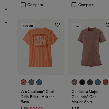
Compara
Compara
40
% Off
New
W's Capilene® Cool
Camiseta Mujer
Daily Shirt - Mother
Capilene® Cool
Rays
Merino Shirt
$ 59
$ 34,99
$ 75