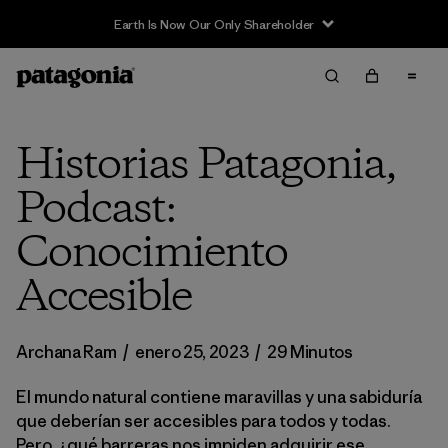
Earth Is Now Our Only Shareholder
Historias Patagonia,
Podcast:
Conocimiento
Accesible
Archana Ram
/
enero 25, 2023
/
29 Minutos
El mundo natural contiene maravillas y una sabiduría
que deberían ser accesibles para todos y todas.
Pero, ¿qué barreras nos impiden adquirir ese