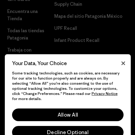
Supply Chain
Encuentra una
Mapa del sitio Patagonia México
Tienda
UPF Recall
Todas las tiendas
Patagonia
Infant Product Recall
Trabaja con
Nosotros
Your Data, Your Choice
Prensa
Some tracking technologies, such as cookies, are necessary
for our site to function properly and are always on. By
selecting “Allow All” you’re also consenting to the use of
optional tracking technologies. To customize your options,
click “Change Preferences.” Please read our
Privacy Notice
© 2026 Patagonia, Inc. Todos los derechos reservados.
for more details.
Allow All
español
Decline Optional