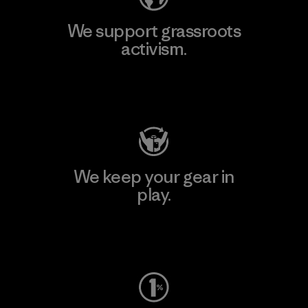
We support grassroots
activism.
Visit Patagonia Action Works
We keep your gear in
play.
Visit Worn Wear