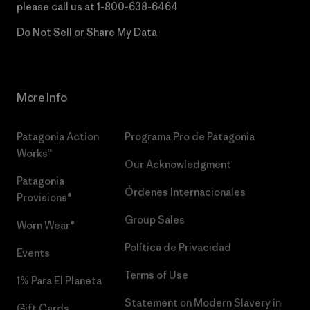
please call us at
1-800-638-6464
Do Not Sell or Share My Data
More Info
Patagonia Action
Programa Pro de Patagonia
Works™
Our Acknowledgment
Patagonia
Órdenes Internacionales
Provisions®
Group Sales
Worn Wear®
Política de Privacidad
Events
Terms of Use
1% Para El Planeta
Statement on Modern Slavery in
Gift Cards