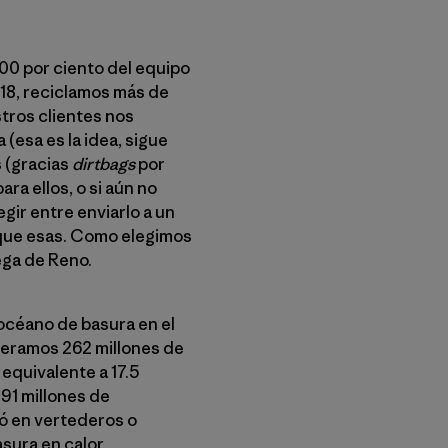
100 por ciento del equipo
18, reciclamos más de
tros clientes nos
esa es la idea, sigue
 (gracias
dirtbags
por
ra ellos, o si aún no
gir entre enviarlo a un
 que esas. Como elegimos
ega de Reno.
 océano de basura en el
neramos 262 millones de
equivalente a 17.5
91 millones de
nó en vertederos o
sura en calor,