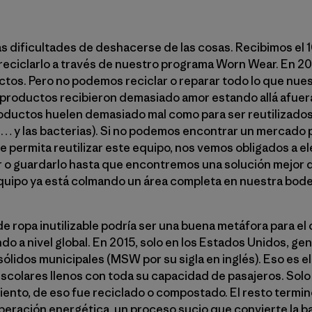
las dificultades de deshacerse de las cosas. Recibimos el 
reciclarlo a través de nuestro programa Worn Wear. En 20
tos. Pero no podemos reciclar o reparar todo lo que nues
roductos recibieron demasiado amor estando allá afuera (
roductos huelen demasiado mal como para ser reutilizados
u… y las bacterias). Si no podemos encontrar un mercado pa
e permita reutilizar este equipo, nos vemos obligados a ele
or o guardarlo hasta que encontremos una solución mejor
 equipo ya está colmando un área completa en nuestra bod
 ropa inutilizable podría ser una buena metáfora para el
 a nivel global. En 2015, solo en los Estados Unidos, ge
lidos municipales (MSW por su sigla en inglés). Eso es el 
colares llenos con toda su capacidad de pasajeros. Solo 
 ciento, de eso fue reciclado o compostado. El resto termi
eración energética, un proceso sucio que convierte la ba