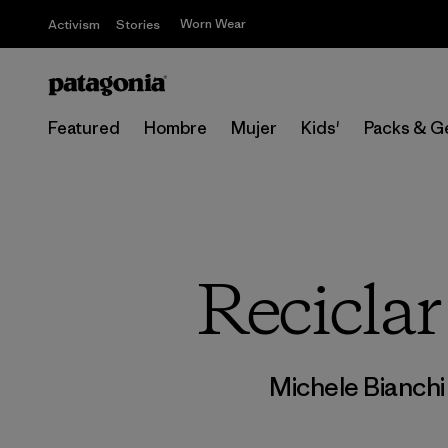
Worn Wear
Activism
Stories
Featured
Hombre
Mujer
Kids'
Packs & G
Reciclar
Michele Bianch