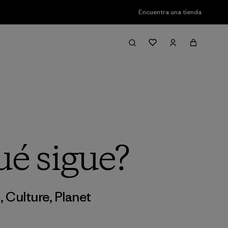
Encuentra una tienda
ué sigue?
m
,
Culture
,
Planet