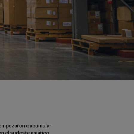
s empezaron a acumular
n el sudeste asiático,