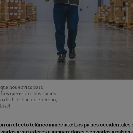
 que nos envías para
. Los que están muy sucios
o de distribución en Reno,
Etzel
ron un efecto telúrico inmediato: Los países occidentale
iarlos a vertederos e incineradores o enviarlos a países e