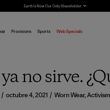
Sale — Up to 40% Off Past-Season Clothing & Gear
ear
Provisions
Sports
Web Specials
 ya no sirve. ¿Q
i
/
octubre 4, 2021
/
Worn Wear
,
Activis