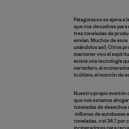
Patagonia no es ajena a 
que nos devuelves para 
tres toneladas de produc
envían. Muchos de esos p
usándolos así). Otros p
mantener vivo el espírit
existe una tecnología qu
vertedero, al incinerad
lo último, el montón de
Nuestro propio montón de
que nos estamos ahogando
toneladas de desechos só
millones de autobuses es
toneladas, o el 34.7 por
incineradores para recup