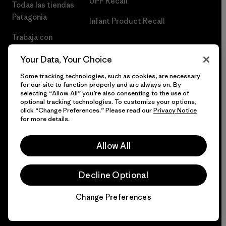
UPF Recall
Todas las tiendas
Patagonia
Infant Product Recall
Trabaja con
Nosotros
Your Data, Your Choice
Prensa
Some tracking technologies, such as cookies, are necessary
for our site to function properly and are always on. By
selecting “Allow All” you’re also consenting to the use of
optional tracking technologies. To customize your options,
click “Change Preferences.” Please read our
Privacy Notice
© 2026 Patagonia, Inc. Todos los derechos reservados.
for more details.
Allow All
español
Decline Optional
Change Preferences