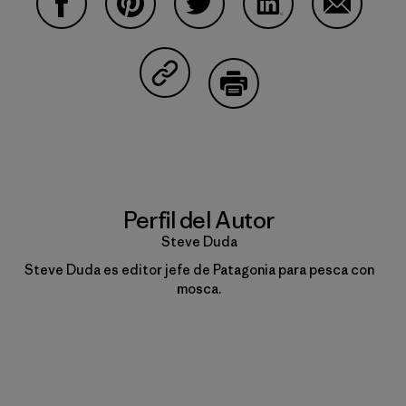
Compartir en Facebook
Compartir en Pinterest
Compartir en Twitter
Compartir en Linke
Compartir
Compartir en Copy Link
Imprimir
Perfil del Autor
Steve Duda
Steve Duda es editor jefe de Patagonia para pesca con
mosca.