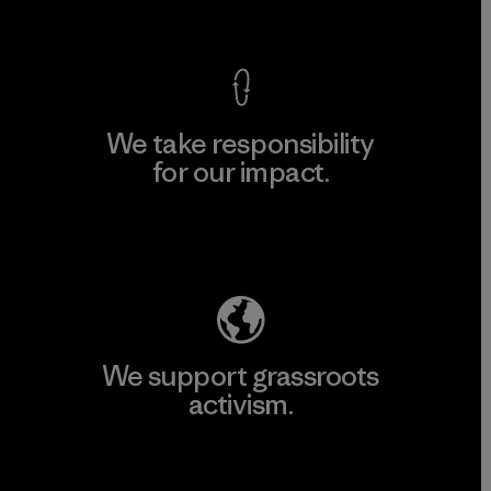
View Ironclad Guarantee
We take responsibility
for our impact.
Explore Our Footprint
We support grassroots
activism.
Visit Patagonia Action Works