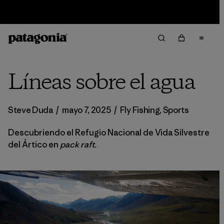
Sale — Up to 40% Off Past-Season Clothing & Gear
Líneas sobre el agua
Steve Duda
/
mayo 7, 2025
/
Fly Fishing
,
Sports
Descubriendo el Refugio Nacional de Vida Silvestre
del Ártico en
pack raft.