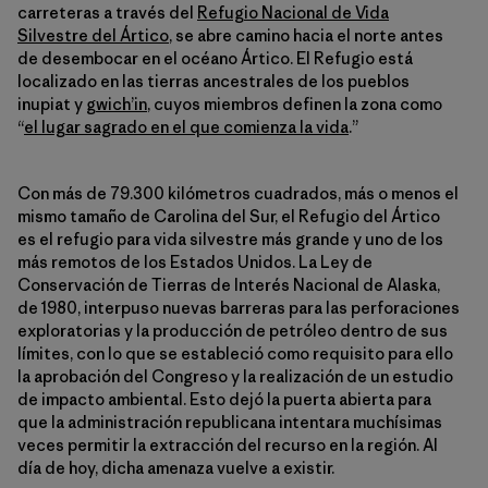
carreteras a través del
Refugio Nacional de Vida
Silvestre del Ártico
, se abre camino hacia el norte antes
de desembocar en el océano Ártico. El Refugio está
localizado en las tierras ancestrales de los pueblos
inupiat y
gwich’in
, cuyos miembros definen la zona como
“
el lugar sagrado en el que comienza la vida
.”
Con más de 79.300 kilómetros cuadrados, más o menos el
mismo tamaño de Carolina del Sur, el Refugio del Ártico
es el refugio para vida silvestre más grande y uno de los
más remotos de los Estados Unidos. La Ley de
Conservación de Tierras de Interés Nacional de Alaska,
de 1980, interpuso nuevas barreras para las perforaciones
exploratorias y la producción de petróleo dentro de sus
límites, con lo que se estableció como requisito para ello
la aprobación del Congreso y la realización de un estudio
de impacto ambiental. Esto dejó la puerta abierta para
que la administración republicana intentara muchísimas
veces permitir la extracción del recurso en la región. Al
día de hoy, dicha amenaza vuelve a existir.