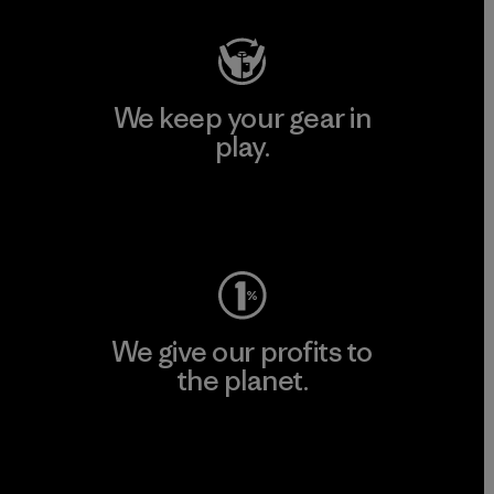
We keep your gear in
play.
Visit Worn Wear
We give our profits to
the planet.
Read Our Commitment