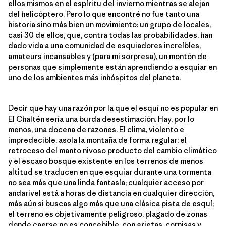
ellos mismos en el espíritu del invierno mientras se alejan
del helicóptero. Pero lo que encontré no fue tanto una
historia sino más bien un movimiento: un grupo de locales,
casi 30 de ellos, que, contra todas las probabilidades, han
dado vida a una comunidad de esquiadores increíbles,
amateurs incansables y (para mi sorpresa), un montón de
personas que simplemente están aprendiendo a esquiar en
uno de los ambientes más inhóspitos del planeta.
Decir que hay una razón por la que el esquí no es popular en
El Chaltén sería una burda desestimación. Hay, por lo
menos, una docena de razones. El clima, violento e
impredecible, asola la montaña de forma regular; el
retroceso del manto nivoso producto del cambio climático
y el escaso bosque existente en los terrenos de menos
altitud se traducen en que esquiar durante una tormenta
no sea más que una linda fantasía; cualquier acceso por
andarivel está a horas de distancia en cualquier dirección,
más aún si buscas algo más que una clásica pista de esquí;
el terreno es objetivamente peligroso, plagado de zonas
donde caerse no es concebible, con grietas, cornisas y