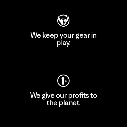
We keep your gear in
play.
Visit Worn Wear
We give our profits to
the planet.
Read Our Commitment