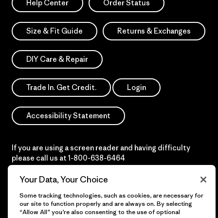
Help Center
Order Status
Size & Fit Guide
Returns & Exchanges
DIY Care & Repair
Trade In. Get Credit.
Login
Accessibility Statement
If you are using a screen reader and having difficulty
please call us at
1-800-638-6464
Do Not Sell or Share My Data
Your Data, Your Choice
Some tracking technologies, such as cookies, are necessary for
our site to function properly and are always on. By selecting
“Allow All” you’re also consenting to the use of optional