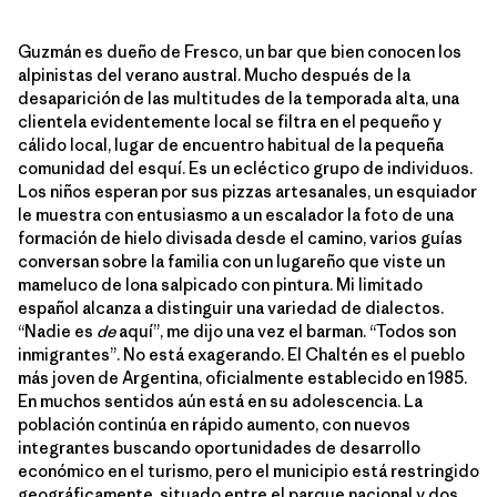
Guzmán es dueño de Fresco, un bar que bien conocen los
alpinistas del verano austral. Mucho después de la
desaparición de las multitudes de la temporada alta, una
clientela evidentemente local se filtra en el pequeño y
cálido local, lugar de encuentro habitual de la pequeña
comunidad del esquí. Es un ecléctico grupo de individuos.
Los niños esperan por sus pizzas artesanales, un esquiador
le muestra con entusiasmo a un escalador la foto de una
formación de hielo divisada desde el camino, varios guías
conversan sobre la familia con un lugareño que viste un
mameluco de lona salpicado con pintura. Mi limitado
español alcanza a distinguir una variedad de dialectos.
“Nadie es
de
aquí”, me dijo una vez el barman. “Todos son
inmigrantes”. No está exagerando. El Chaltén es el pueblo
más joven de Argentina, oficialmente establecido en 1985.
En muchos sentidos aún está en su adolescencia. La
población continúa en rápido aumento, con nuevos
integrantes buscando oportunidades de desarrollo
económico en el turismo, pero el municipio está restringido
geográficamente, situado entre el parque nacional y dos