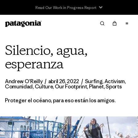
Read Our Work in Progress Report
Silencio, agua,
esperanza
Andrew O’Reilly
/
abril 26, 2022
/
Surfing
,
Activism
,
Comunidad
,
Culture
,
Our Footprint
,
Planet
,
Sports
Proteger el océano, para eso están los amigos.