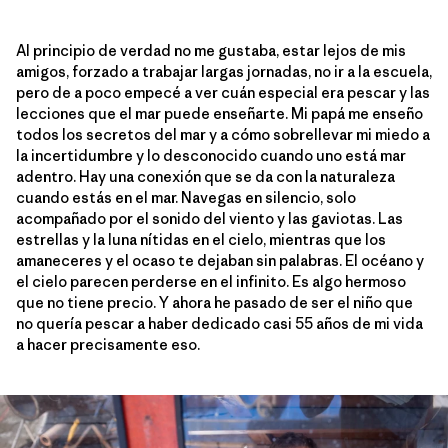
Al principio de verdad no me gustaba, estar lejos de mis
amigos, forzado a trabajar largas jornadas, no ir a la escuela,
pero de a poco empecé a ver cuán especial era pescar y las
lecciones que el mar puede enseñarte. Mi papá me enseño
todos los secretos del mar y a cómo sobrellevar mi miedo a
la incertidumbre y lo desconocido cuando uno está mar
adentro. Hay una conexión que se da con la naturaleza
cuando estás en el mar. Navegas en silencio, solo
acompañado por el sonido del viento y las gaviotas. Las
estrellas y la luna nítidas en el cielo, mientras que los
amaneceres y el ocaso te dejaban sin palabras. El océano y
el cielo parecen perderse en el infinito. Es algo hermoso
que no tiene precio. Y ahora he pasado de ser el niño que
no quería pescar a haber dedicado casi 55 años de mi vida
a hacer precisamente eso.