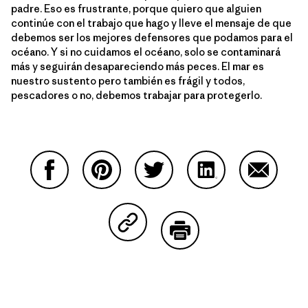
padre. Eso es frustrante, porque quiero que alguien
continúe con el trabajo que hago y lleve el mensaje de que
debemos ser los mejores defensores que podamos para el
océano. Y si no cuidamos el océano, solo se contaminará
más y seguirán desapareciendo más peces. El mar es
nuestro sustento pero también es frágil y todos,
pescadores o no, debemos trabajar para protegerlo.
Compartir en Facebook
Compartir en Pinterest
Compartir en Twitter
Compartir en Link
Comparti
Compartir en Copy Link
Imprimir