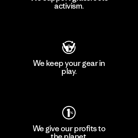
activism.
Visit Patagonia Action Works
We keep your gear in
play.
Visit Worn Wear
We give our profits to
the planet.