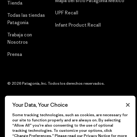
Mapa del sitio Patagonia México
Tienda
UPF Recall
Todas las tiendas
Patagonia
Infant Product Recall
Trabaja con
Nosotros
Prensa
© 2026 Patagonia, Inc. Todos los derechos reservados.
Your Data, Your Choice
español
Some tracking technologies, such as cookies, are necessary for
our site to function properly and are always on. By selecting
“Allow All” you’re also consenting to the use of optional
tracking technologies. To customize your options, click
“Change Preferences.” Please read our
Privacy Notice
for more