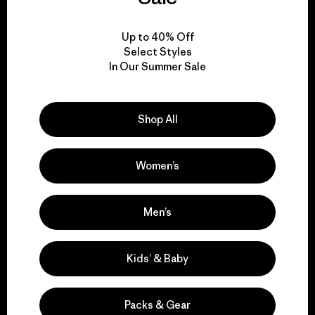
View Ironclad Guarantee
Up to 40% Off
Select Styles
In Our Summer Sale
We take responsibility
Shop All
for our impact.
Women’s
Explore Our Footprint
Men’s
We support grassroots
Kids’ & Baby
activism.
Packs & Gear