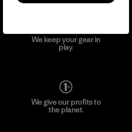
Visit Patagonia Action Works
We keep your gear in
play.
Visit Worn Wear
We give our profits to
the planet.
Read Our Commitment