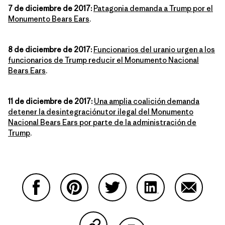
7 de diciembre de 2017:
Patagonia demanda a Trump por el
Monumento Bears Ears
.
8 de diciembre de 2017:
Funcionarios del uranio urgen a los
funcionarios de Trump reducir el Monumento Nacional
Bears Ears
.
11 de diciembre de 2017:
Una amplia coalición demanda
detener la desintegraciónutor ilegal del Monumento
Nacional Bears Ears por parte de la administración de
Trump
.
Compartir en Facebook
Compartir en Pinterest
Compartir en Twitter
Compartir en Link
Comparti