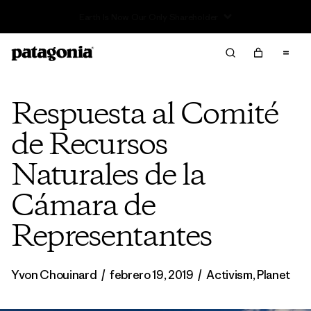
Read Our Work in Progress Report
Respuesta al Comité
de Recursos
Naturales de la
Cámara de
Representantes
Yvon Chouinard
/
febrero 19, 2019
/
Activism
,
Planet