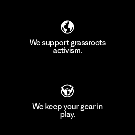
Explore Our Footprint
We support grassroots
activism.
Visit Patagonia Action Works
We keep your gear in
play.
Visit Worn Wear