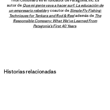
Yvon Chouinard es el fundador de Patagonia, Inc. Es
autor de
Que mi gente vaya a hacer surf: La educación de
un empresario rebelde
y coautor de
Simple Fly Fishing:
Techniques for Tenkara and Rod & Reel
además de
The
Responsible Company: What We’ve Learned From
Patagonia’s First 40 Years
.
Historias relacionadas