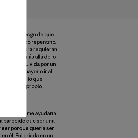
 lado: el riesgo de que
de un vuelco repentino.
ientes, ahora requieran
complejas más allá de lo
omplicado tu vida por un
 familiar mayor o ir al
o sabes que lo que
o de que tu propio
s sobre Dios me ayudaría
a parecido que ser una
 creer porque quería ser
en él. Fui criada en un