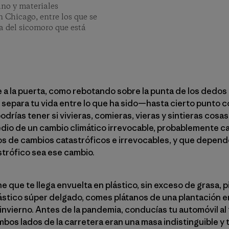
no y materiales
n Chicago, entre los que se
a del sicomoro que está
 a la puerta, como rebotando sobre la punta de los dedos d
e separa tu vida entre lo que ha sido—hasta cierto punto c
odrías tener si vivieras, comieras, vieras y sintieras cos
dio de un cambio climático irrevocable, probablemente ca
os de cambios catastróficos e irrevocables, y que depend
strófico sea ese cambio.
 que te llega envuelta en plástico, sin exceso de grasa, p
ástico súper delgado, comes plátanos de una plantación e
invierno. Antes de la pandemia, conducías tu automóvil al 
mbos lados de la carretera eran una masa indistinguible y