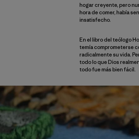
hogar creyente, pero nun
hora de comer, había sen
insatisfecho.
En el libro del teólogo
temía comprometerse com
radicalmente su vida. Pe
todo lo que Dios realment
todo fue más bien fácil.