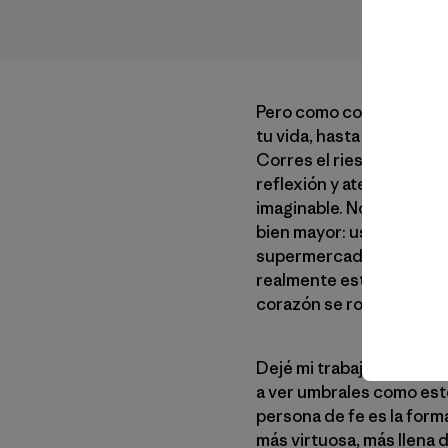
Pero como con todos los 
tu vida, hasta ahora rel
Corres el riesgo de que
reflexión y atención, ju
imaginable. No es que no
bien mayor: usaste una ma
supermercado u si ordena
realmente está en riesgo
corazón se rompa irrev
Dejé mi trabajo editoria
a ver umbrales como est
persona de fe es la forma
más virtuosa, más llena d