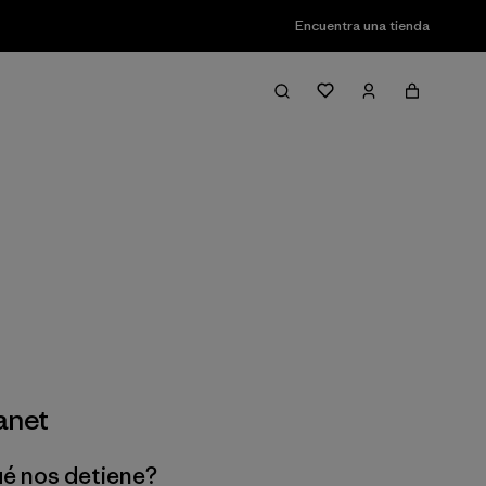
Encuentra una tienda
anet
ué nos detiene?