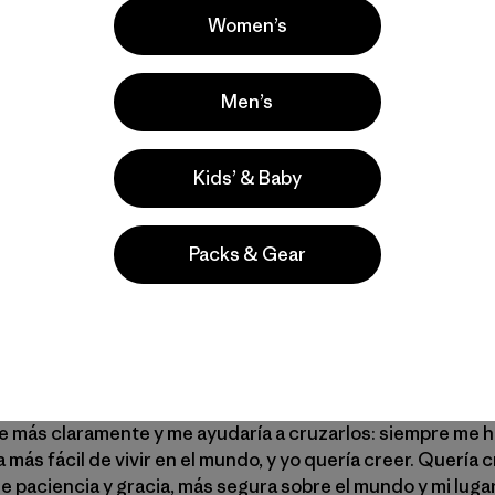
Women’s
Men’s
umbrales, hay un riesgo asociado a poner tus pies del otro
ativamente confortable y llena de comodidades modernas, 
 las decisiones, que durante mucho tiempo fueron inconsc
Kids’ & Baby
sto ahora, cuando tantas otras también se están volviendo 
 hayas tomado decisiones difíciles antes, que no hayas c
Packs & Gear
scarilla, te debatiste sobre sobre si era seguro visitar a un
r una comida costosa a domicilio solo por un antojo. Per
 ahora, lo que te impide atravesar este umbral, es el riesg
ocablemente.
l y fui a la escuela de teología porque pensé que saber má
e más claramente y me ayudaría a cruzarlos: siempre me h
 más fácil de vivir en el mundo, y yo quería creer. Quería
e paciencia y gracia, más segura sobre el mundo y mi lugar 