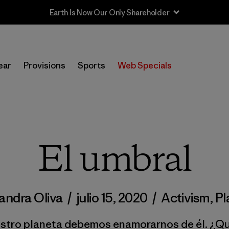
Sale — Up to 40% Off Past-Season Clothing & Gear
ear
Provisions
Sports
Web Specials
El umbral
jandra Oliva
/
julio 15, 2020
/
Activism
,
Pl
estro planeta debemos enamorarnos de él. ¿Q