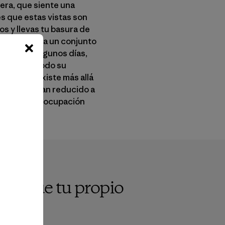
uera, que siente una
es que estas vistas son
s y llevas tu basura de
ida, atados a un conjunto
iferentes—algunos días,
udiste ver todo su
s lo que existe más allá
u mundo se han reducido a
 existe la preocupación
o de que tu propio