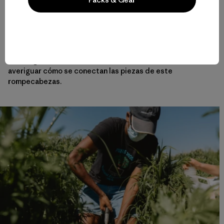
proponer soluciones técnicas para la salud del suelo,
pero alguien tiene que poner en práctica esos planes,
razón por la que el coordinador de conservación de
cuencas hidrográficas de Stroud, Lamonte Garber, cree
que los agricultores son una parte tan esencial—y a
veces ignorada—entre los interesados a la hora de
averiguar cómo se conectan las piezas de este
rompecabezas.