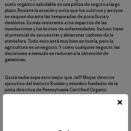
suelo orgánico saludable es una póliza de seguro a largo
plazo. Resiste la erosión y evita que los cultivos y arroyos
se sequen durante las temporadas de poca lluvia y
deshielos. Es más resistente a los impactos de las
inundaciones y los brotes de enfermedades. Incluso tiene
el potencial de secuestrar y almacenar carbono de la
atmósfera. Todo esto está muy bien en teoría, pero la
agricultura es un negocio. Y como cualquier negocio, las
decisiones a menudo se reducen a la obtención de
ganancias.
Quizá nadie sepa esto mejor que Jeff Moyer, director
ejecutivo del Insituto Rodale y miembro fundador de la
junta directiva de Pennsylvania Certified Organic.
Sentados en un ruidoso vagón y remolcados por un
tractor verde a través de los terrenos de la granja que
administra, admite que las decisiones que él y otros
agricultores toman para el cuidado de sus suelos deben
tener un sustento científico basado en datos en los que
puedan confiar.