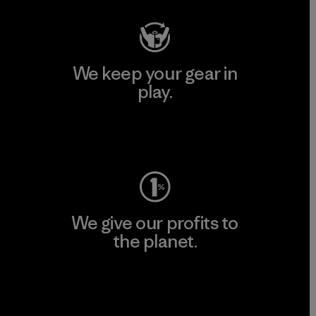
We keep your gear in
play.
Visit Worn Wear
We give our profits to
the planet.
Read Our Commitment