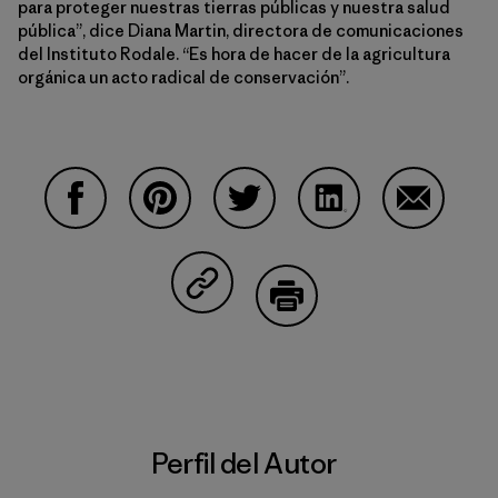
para proteger nuestras tierras públicas y nuestra salud
pública”, dice Diana Martin, directora de comunicaciones
del Instituto Rodale. “Es hora de hacer de la agricultura
orgánica un acto radical de conservación”.
Compartir en Facebook
Compartir en Pinterest
Compartir en Twitter
Compartir en Linke
Compartir
Compartir en Copy Link
Imprimir
Perfil del Autor