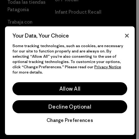
Todas las tiendas
Patagonia
Infant Product Recall
Trabaja con
Nosotros
Your Data, Your Choice
Prensa
Some tracking technologies, such as cookies, are necessary
for our site to function properly and are always on. By
selecting “Allow All” you’re also consenting to the use of
optional tracking technologies. To customize your options,
click “Change Preferences.” Please read our
Privacy Notice
© 2026 Patagonia, Inc. Todos los derechos reservados.
for more details.
Allow All
español
Decline Optional
Change Preferences
Chat