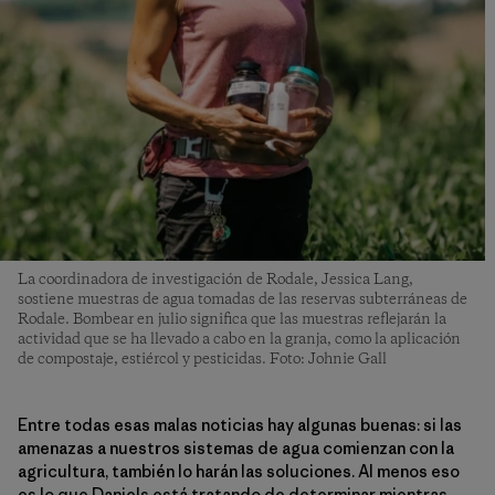
La coordinadora de investigación de Rodale, Jessica Lang,
sostiene muestras de agua tomadas de las reservas subterráneas de
Rodale. Bombear en julio significa que las muestras reflejarán la
actividad que se ha llevado a cabo en la granja, como la aplicación
de compostaje, estiércol y pesticidas. Foto: Johnie Gall
Entre todas esas malas noticias hay algunas buenas: si las
amenazas a nuestros sistemas de agua comienzan con la
agricultura, también lo harán las soluciones. Al menos eso
es lo que Daniels está tratando de determinar mientras