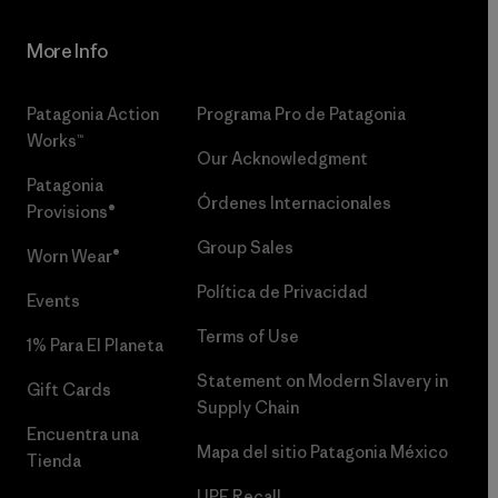
More Info
Patagonia Action
Programa Pro de Patagonia
Works™
Our Acknowledgment
Patagonia
Órdenes Internacionales
Provisions®
Group Sales
Worn Wear®
Política de Privacidad
Events
Terms of Use
1% Para El Planeta
Statement on Modern Slavery in
Gift Cards
Supply Chain
Encuentra una
Mapa del sitio Patagonia México
Tienda
UPF Recall