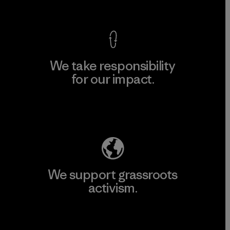
View Ironclad Guarantee
We take responsibility
for our impact.
Explore Our Footprint
We support grassroots
activism.
Visit Patagonia Action Works