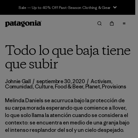
Sale — Up to 40% Off Past-Season Clothing & Gear
Todo lo que baja tiene
que subir
Johnie Gall
/
septiembre 30, 2020
/
Activism
,
Comunidad
,
Culture
,
Food & Beer
,
Planet
,
Provisions
Melinda Daniels se acurruca bajo la protección de
su carpa morada esperando que comience a llover,
lo que solo llama la atención cuando se considera el
contexto: se encuentra en medio de una granja bajo
el intenso resplandor del sol y un cielo despejado.