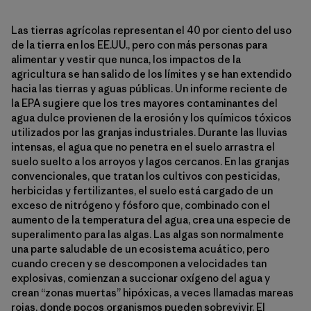
Las tierras agrícolas representan el 40 por ciento del uso
de la tierra en los EE.UU., pero con más personas para
alimentar y vestir que nunca, los impactos de la
agricultura se han salido de los límites y se han extendido
hacia las tierras y aguas públicas. Un informe reciente de
la EPA sugiere que los tres mayores contaminantes del
agua dulce provienen de la erosión y los químicos tóxicos
utilizados por las granjas industriales. Durante las lluvias
intensas, el agua que no penetra en el suelo arrastra el
suelo suelto a los arroyos y lagos cercanos. En las granjas
convencionales, que tratan los cultivos con pesticidas,
herbicidas y fertilizantes, el suelo está cargado de un
exceso de nitrógeno y fósforo que, combinado con el
aumento de la temperatura del agua, crea una especie de
superalimento para las algas. Las algas son normalmente
una parte saludable de un ecosistema acuático, pero
cuando crecen y se descomponen a velocidades tan
explosivas, comienzan a succionar oxígeno del agua y
crean “zonas muertas” hipóxicas, a veces llamadas mareas
rojas, donde pocos organismos pueden sobrevivir. El