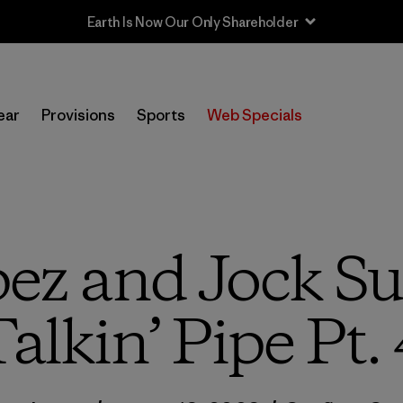
Sale — Up to 40% Off Past-Season Clothing & Gear
ear
Provisions
Sports
Web Specials
ez and Jock Su
alkin’ Pipe Pt.