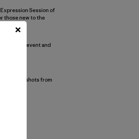
e Expression Session of
or those new to the
hosting the event and
on more surf shots from
n Copy Link
imir