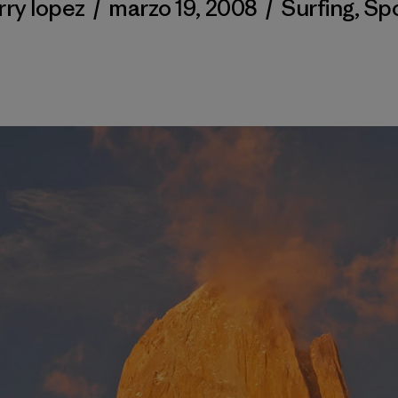
ry lopez
/
marzo 19, 2008
/
Surfing
,
Spo