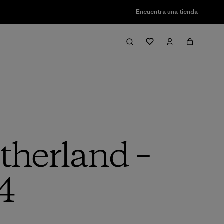
Encuentra una tienda
therland –
 4