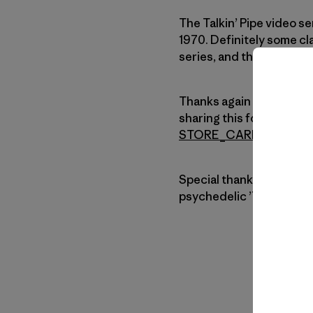
The Talkin’ Pipe video s
1970. Definitely some cla
series, and there’s more
Thanks again to Devon H
sharing this footage. To 
STORE_CARDIFF@patag
Special thanks to Jeff D
psychedelic ’70s check