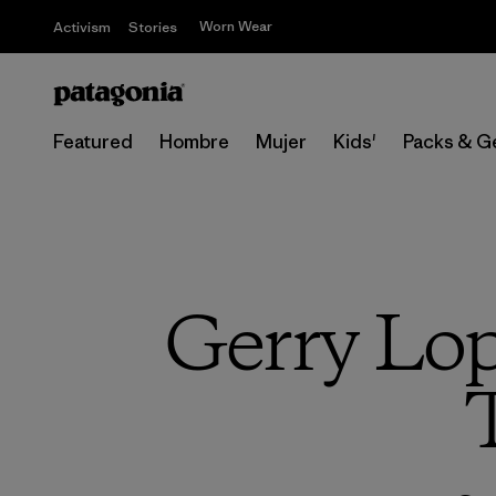
Worn Wear
Activism
Stories
Featured
Hombre
Mujer
Kids'
Packs & G
Gerry Lop
T