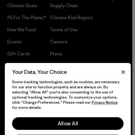
Climate Goals
Supply Chain
1% For The Planet®
Climate Risk Report
How We Fund
Terms of Use
Events
Careers
Gift Cards
Press
Find a Store
UPF Recall
Your Data, Your Choice
Sitemap
Infant Product Recall
Some tracking technologies, such as cookies, are necessary
for our site to function properly and are always on. By
selecting “Allow All” you’re also consenting to the use of
optional tracking technologies. To customize your options,
click “Change Preferences.” Please read our
Privacy Notice
© 2026 Patagonia, Inc. All Rights Reserved.
for more details.
Allow All
English