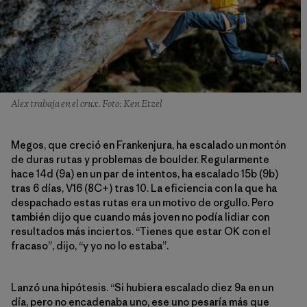
Alex trabaja en el crux. Foto: Ken Etzel
Megos, que creció en Frankenjura, ha escalado un montón
de duras rutas y problemas de boulder. Regularmente
hace 14d (9a) en un par de intentos, ha escalado 15b (9b)
tras 6 días, V16 (8C+) tras 10. La eficiencia con la que ha
despachado estas rutas era un motivo de orgullo. Pero
también dijo que cuando más joven no podía lidiar con
resultados más inciertos. “Tienes que estar OK con el
fracaso”, dijo, “y yo no lo estaba”.
Lanzó una hipótesis. “Si hubiera escalado diez 9a en un
día, pero no encadenaba uno, ese uno pesaría más que