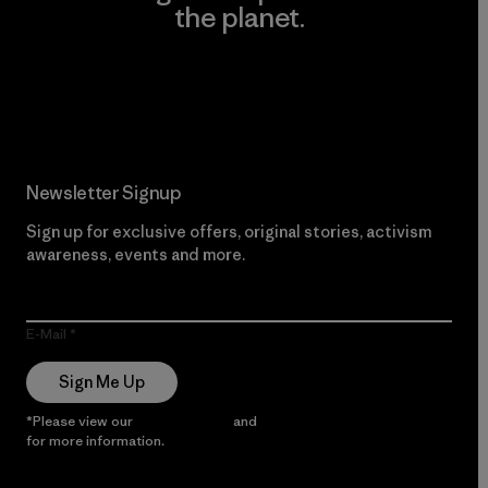
the planet.
Read Our Commitment
Newsletter Signup
Sign up for exclusive offers, original stories, activism
awareness, events and more.
E-Mail
Sign Me Up
*Please view our
Privacy Notice
and
Notice of Financial Incentive
for more information.