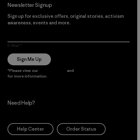
Newsletter Signup
Sign up for exclusive offers, original stories, activism
awareness, events and more.
E-Mail
Sign Me Up
*Please view our
Privacy Notice
and
Notice of Financial Incentive
for more information.
Need Help?
Help Center
Order Status