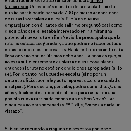
En esa reunión del 2005 también conocí a
Simon
Richardson
. Un escocés maestro de la escalada mixta
que ha establecido cerca de 700 primeras ascensiones
de rutas invernales en el país. El día en que me
emparejaron con él, antes de salir, me preguntó casi como
disculpándose, si estaba interesado en ir a mirar una
potencial nueva ruta en Ben Nevis. Le preocupaba que la
ruta no estaba asegurada, ya que podría no haber estado
en las condiciones necesarias. Había estado mirando esta
línea en vano por los últimos ocho años. La cosa es que, si
no está suficientemente cubierta de esa cosa blanca
entonces la ruta no está en condiciones apropiadas (sí, lo
se). Por lo tanto, no la puedes escalar (si no por un
decreto oficial, por la ley autoimpuesta para la escalada
en el país). Pero ese día, pensaba, podría ser el día. ¿Ocho
años y finalmente suficiente blanco para raspar en una
posible nueva ruta nada menos que en Ben Nevis? Las
disculpas no eran necesarias. “Sí”, dije, “vamos a darle un
vistazo”.
Si bien no recuerdo a ninguno de nosotros poniendo