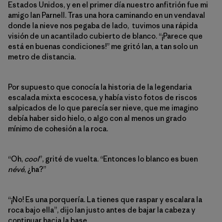
Estados Unidos, y en el primer día nuestro anfitrión fue mi
amigo Ian Parnell. Tras una hora caminando en un vendaval
donde la nieve nos pegaba de lado, tuvimos una rápida
visión de un acantilado cubierto de blanco. “¡Parece que
está en buenas condiciones!” me gritó Ian, a tan solo un
metro de distancia.
Por supuesto que conocía la historia de la legendaria
escalada mixta escocesa, y había visto fotos de riscos
salpicados de lo que parecía ser nieve, que me imagino
debía haber sido hielo, o algo con al menos un grado
mínimo de cohesión a la roca.
“Oh,
cool
”, grité de vuelta. “Entonces lo blanco es buen
névé
, ¿ha?”
“¡No! Es una porquería. La tienes que raspar y escalara la
roca bajo ella”, dijo Ian justo antes de bajar la cabeza y
continuar hacia la base.