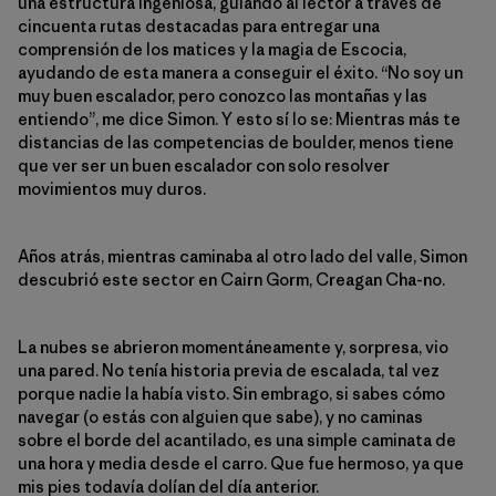
una estructura ingeniosa, guiando al lector a través de
cincuenta rutas destacadas para entregar una
comprensión de los matices y la magia de Escocia,
ayudando de esta manera a conseguir el éxito. “No soy un
muy buen escalador, pero conozco las montañas y las
entiendo”, me dice Simon. Y esto sí lo se: Mientras más te
distancias de las competencias de boulder, menos tiene
que ver ser un buen escalador con solo resolver
movimientos muy duros.
Años atrás, mientras caminaba al otro lado del valle, Simon
descubrió este sector en Cairn Gorm, Creagan Cha-no.
La nubes se abrieron momentáneamente y, sorpresa, vio
una pared. No tenía historia previa de escalada, tal vez
porque nadie la había visto. Sin embrago, si sabes cómo
navegar (o estás con alguien que sabe), y no caminas
sobre el borde del acantilado, es una simple caminata de
una hora y media desde el carro. Que fue hermoso, ya que
mis pies todavía dolían del día anterior.