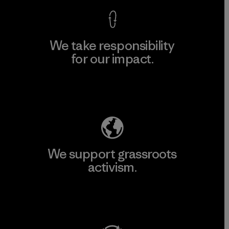
We take responsibility
for our impact.
Explore Our Footprint
We support grassroots
activism.
Visit Patagonia Action Works