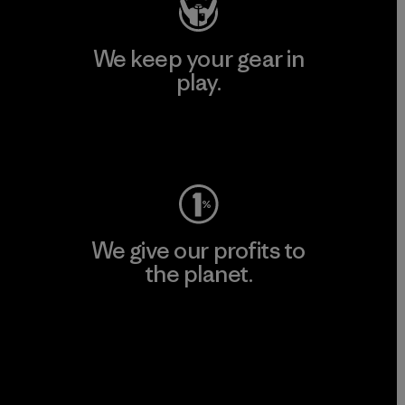
We keep your gear in
play.
Visit Worn Wear
We give our profits to
the planet.
Read Our Commitment