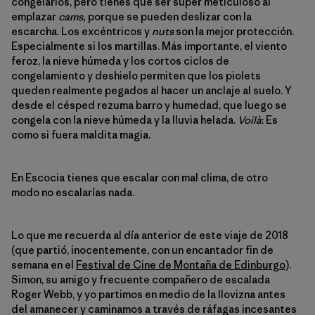
congelarlos, pero tienes que ser súper meticuloso al
emplazar
cams,
porque se pueden deslizar con la
escarcha. Los excéntricos y
nuts
son la mejor protección.
Especialmente si los martillas. Más importante, el viento
feroz, la nieve húmeda y los cortos ciclos de
congelamiento y deshielo permiten que los piolets
queden realmente pegados al hacer un anclaje al suelo. Y
desde el césped rezuma barro y humedad, que luego se
congela con la nieve húmeda y la lluvia helada.
Voilà
: Es
como si fuera maldita magia.
En Escocia tienes que escalar con mal clima, de otro
modo no escalarías nada.
Lo que me recuerda al día anterior de este viaje de 2018
(que partió, inocentemente, con un encantador fin de
semana en el
Festival de Cine de Montaña de Edinburgo
).
Simon, su amigo y frecuente compañero de escalada
Roger Webb, y yo partimos en medio de la llovizna antes
del amanecer y caminamos a través de ráfagas incesantes