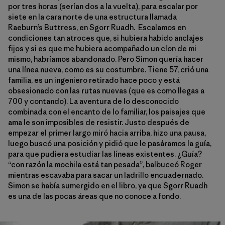
por tres horas (serían dos a la vuelta), para escalar por
siete en la cara norte de una estructura llamada
Raeburn’s Buttress, en Sgorr Ruadh. Escalamos en
condiciones tan atroces que, si hubiera habido anclajes
fijos y si es que me hubiera acompañado un clon de mi
mismo, habríamos abandonado. Pero Simon quería hacer
una línea nueva, como es su costumbre. Tiene 57, crió una
familia, es un ingeniero retirado hace poco y está
obsesionado con las rutas nuevas (que es como llegas a
700 y contando). La aventura de lo desconocido
combinada con el encanto de lo familiar, los paisajes que
ama le son imposibles de resistir. Justo después de
empezar el primer largo miró hacia arriba, hizo una pausa,
luego buscó una posición y pidió que le pasáramos la guía,
para que pudiera estudiar las líneas existentes. ¿Guía?
“con razón la mochila está tan pesada”, balbuceó Roger
mientras escavaba para sacar un ladrillo encuadernado.
Simon se había sumergido en el libro, ya que Sgorr Ruadh
es una de las pocas áreas que no conoce a fondo.