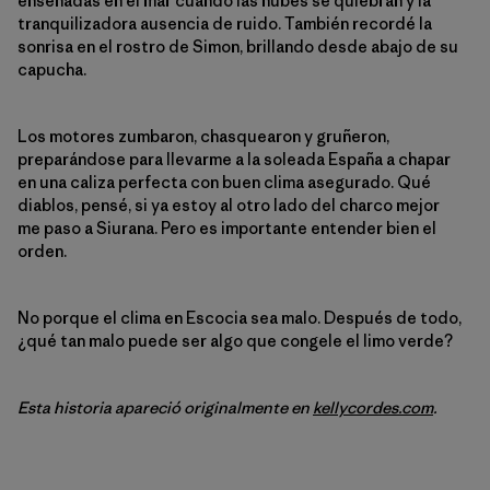
ensenadas en el mar cuando las nubes se quiebran y la
tranquilizadora ausencia de ruido. También recordé la
sonrisa en el rostro de Simon, brillando desde abajo de su
capucha.
Los motores zumbaron, chasquearon y gruñeron,
preparándose para llevarme a la soleada España a chapar
en una caliza perfecta con buen clima asegurado. Qué
diablos, pensé, si ya estoy al otro lado del charco mejor
me paso a Siurana. Pero es importante entender bien el
orden.
No porque el clima en Escocia sea malo. Después de todo,
¿qué tan malo puede ser algo que congele el limo verde?
Esta historia apareció originalmente en
kellycordes.com
.