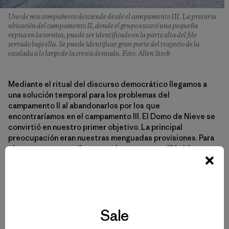
Uno de mis compañeros desciende desde el campamento III. La precaria
ubicación del campamento II, donde el grupo excavó una pequeña
repisa en la cornisa, puede ser identificado en la parte alta del filo
serrado bajo ella. Se puede identificar gran parte del trayecto de la
escalada a lo largo de la cresta dentada. Foto: Allen Steck
Mediante el ritual del discurso democrático llegamos a
una solución temporal para los problemas del
campamento II al abandonarlos por los que
encontraríamos en el campamento III. El Domo de Nieve se
convirtió en nuestro primer objetivo. La principal
preocupación eran nuestras menguadas provisiones. Para
el momento en que llegamos al campamento III habíamos
estado afuera por veintiún días y, mientras nuestra carga
se hacía más ligera, nuestras visiones de alimentos se
volvían más intensas. Nuestro escondite en el glaciar bajo
King Peak se entrometía más y más en mis pensamientos.
No había una idea más perturbante que no encontrarlo en
Sale
la gran extensión de ese gélido plateau.