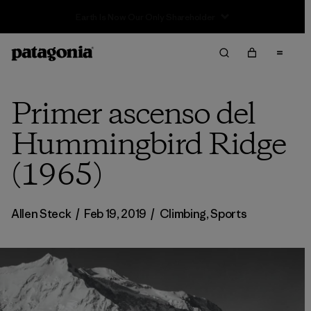
Sale — Up to 40% Off Past-Season Clothing & Gear
Primer ascenso del
Hummingbird Ridge
(1965)
Allen Steck
/
Feb 19, 2019
/
Climbing
,
Sports