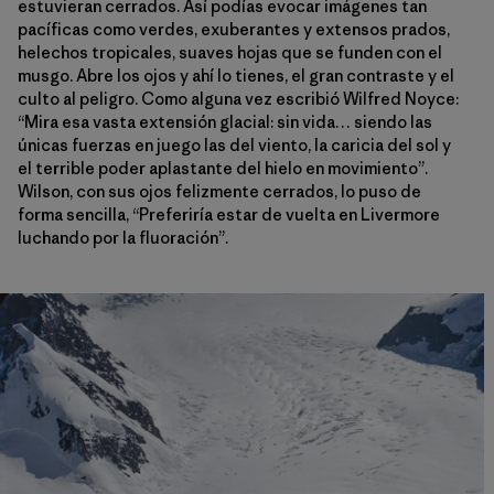
estuvieran cerrados. Así podías evocar imágenes tan
pacíficas como verdes, exuberantes y extensos prados,
helechos tropicales, suaves hojas que se funden con el
musgo. Abre los ojos y ahí lo tienes, el gran contraste y el
culto al peligro. Como alguna vez escribió Wilfred Noyce:
“Mira esa vasta extensión glacial: sin vida… siendo las
únicas fuerzas en juego las del viento, la caricia del sol y
el terrible poder aplastante del hielo en movimiento”.
Wilson, con sus ojos felizmente cerrados, lo puso de
forma sencilla, “Preferiría estar de vuelta en Livermore
luchando por la fluoración”.