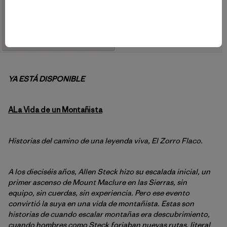
YA ESTÁ DISPONIBLE
A
La Vida de un Montañista
Historias del camino de una leyenda viva, El Zorro Flaco.
A los dieciséis años, Allen Steck hizo su escalada inicial, un
primer ascenso de Mount Maclure en las Sierras, sin
equipo, sin cuerdas, sin experiencia. Pero ese evento
convirtió la suya en una vida de montañista. Estas son
historias de cuando escalar montañas era descubrimiento,
cuando hombres como Steck forjaban nuevas rutas, literal