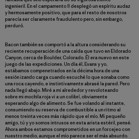
ingenieril. En el campamento II desplegó un espíritu audaz
y hermosamente positivo, que para el resto de nosotros
parecía ser claramente fraudulento pero, sin embargo,
perduró.
Bacon también se comportó a la altura considerando su
reciente recuperación de una caída que tuvo en Eldorado
Canyon, cerca de Boulder, Colorado. Él era nuevo en este
juego de las expediciones. Un día él, Evans y yo,
estábamos compenetrados en la décima hora de una
sesión izando carga cuando escuché lo que sonaba como
una roca cayendo, e instintivamente abrasé la pared. Pero
nada llegó abajo. Miré a mi alrededor y revoloteando
sobre mi mochila roja vi a un colibrí, obviamente
esperando algo de alimento. Se fue volando al instante,
consumiendo su reserva de combustible a un ritmo al
menos treinta veces más rápido que el mío. Mi pequeño
amigo, tú y yo somos intrusos en esta arista estéril, pensé.
Ahora ambos estamos comprometidos en un forcejeo con
nuestro medio, aunque el mío parece ser el más absurdo.