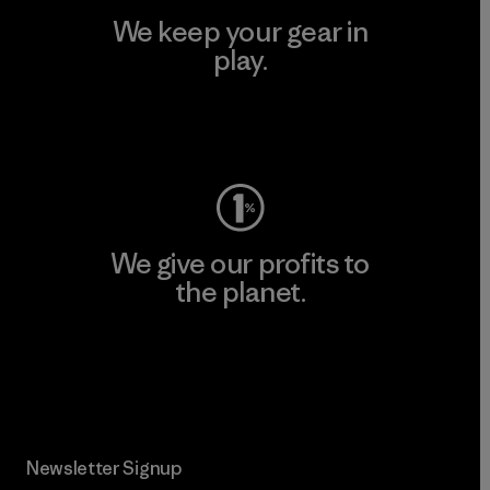
We keep your gear in
play.
Visit Worn Wear
We give our profits to
the planet.
Read Our Commitment
Newsletter Signup