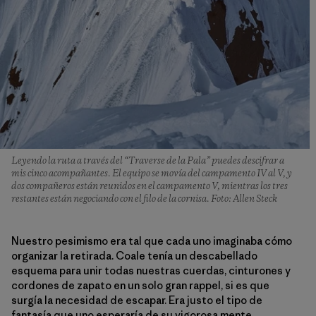
Leyendo la ruta a través del “Traverse de la Pala” puedes descifrar a
mis cinco acompañantes. El equipo se movía del campamento IV al V, y
dos compañeros están reunidos en el campamento V, mientras los tres
restantes están negociando con el filo de la cornisa. Foto: Allen Steck
Nuestro pesimismo era tal que cada uno imaginaba cómo
organizar la retirada. Coale tenía un descabellado
esquema para unir todas nuestras cuerdas, cinturones y
cordones de zapato en un solo gran rappel, si es que
surgía la necesidad de escapar. Era justo el tipo de
fantasía que uno esperaría de su vigorosa mente