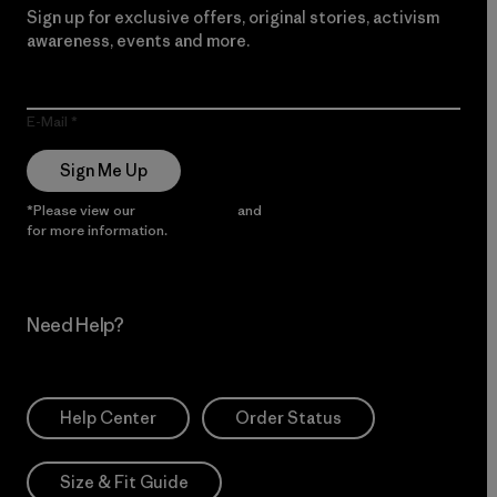
Sign up for exclusive offers, original stories, activism
awareness, events and more.
E-Mail
Sign Me Up
*Please view our
Privacy Notice
and
Notice of Financial Incentive
for more information.
Need Help?
Help Center
Order Status
Size & Fit Guide