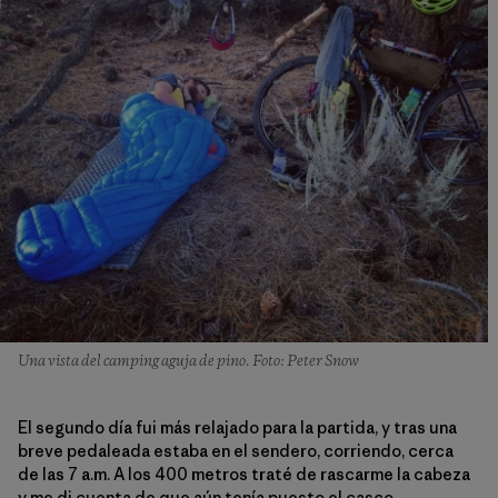
Una vista del camping aguja de pino. Foto: Peter Snow
El segundo día fui más relajado para la partida, y tras una
breve pedaleada estaba en el sendero, corriendo, cerca
de las 7 a.m. A los 400 metros traté de rascarme la cabeza
y me di cuenta de que aún tenía puesto el casco.