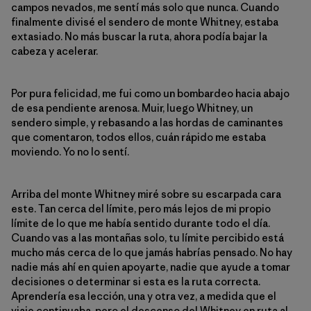
campos nevados, me sentí más solo que nunca. Cuando
finalmente divisé el sendero de monte Whitney, estaba
extasiado. No más buscar la ruta, ahora podía bajar la
cabeza y acelerar.
Por pura felicidad, me fui como un bombardeo hacia abajo
de esa pendiente arenosa. Muir, luego Whitney, un
sendero simple, y rebasando a las hordas de caminantes
que comentaron, todos ellos, cuán rápido me estaba
moviendo. Yo no lo sentí.
Arriba del monte Whitney miré sobre su escarpada cara
este. Tan cerca del límite, pero más lejos de mi propio
límite de lo que me había sentido durante todo el día.
Cuando vas a las montañas solo, tu límite percibido está
mucho más cerca de lo que jamás habrías pensado. No hay
nadie más ahí en quien apoyarte, nadie que ayude a tomar
decisiones o determinar si esta es la ruta correcta.
Aprendería esa lección, una y otra vez, a medida que el
viaje continuaba, pero el descenso del Whitney en ruta al