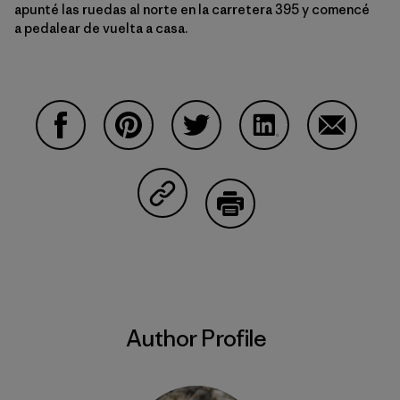
apunté las ruedas al norte en la carretera 395 y comencé
a pedalear de vuelta a casa.
Share on Facebook
Share on Pinterest
Share on Twitter
Share on LinkedIn
Share on 
Share on Copy Link
Print
Author Profile