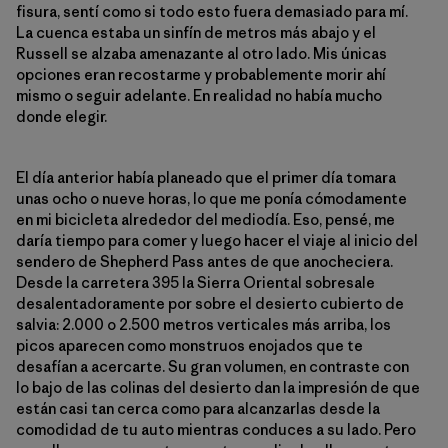
fisura, sentí como si todo esto fuera demasiado para mí.
La cuenca estaba un sinfín de metros más abajo y el
Russell se alzaba amenazante al otro lado. Mis únicas
opciones eran recostarme y probablemente morir ahí
mismo o seguir adelante. En realidad no había mucho
donde elegir.
El día anterior había planeado que el primer día tomara
unas ocho o nueve horas, lo que me ponía cómodamente
en mi bicicleta alrededor del mediodía. Eso, pensé, me
daría tiempo para comer y luego hacer el viaje al inicio del
sendero de Shepherd Pass antes de que anocheciera.
Desde la carretera 395 la Sierra Oriental sobresale
desalentadoramente por sobre el desierto cubierto de
salvia: 2.000 o 2.500 metros verticales más arriba, los
picos aparecen como monstruos enojados que te
desafían a acercarte. Su gran volumen, en contraste con
lo bajo de las colinas del desierto dan la impresión de que
están casi tan cerca como para alcanzarlas desde la
comodidad de tu auto mientras conduces a su lado. Pero