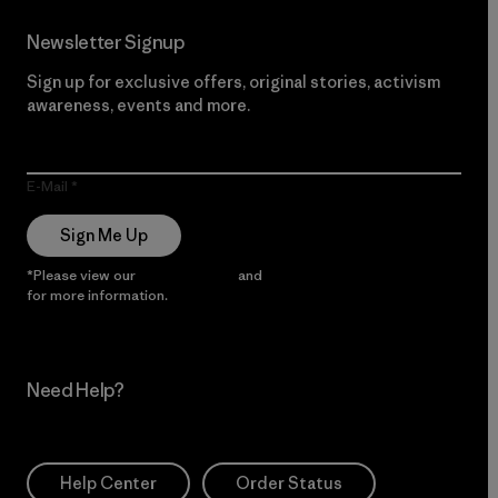
Newsletter Signup
Sign up for exclusive offers, original stories, activism
awareness, events and more.
E-Mail
Sign Me Up
*Please view our
Privacy Notice
and
Notice of Financial Incentive
for more information.
Need Help?
Help Center
Order Status