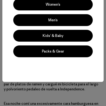
en una tormenta eléctrica en la cima de un trozo gigante
Women’s
de granito, tomé la difícil decisión de dar la vuelta.
“Desearía que esto fuera un Ultra,” pensé. Entonces
Men’s
podría haberme dejado caer, montado en el auto más
cercano y revolcado en mi propios lamentos. En lugar de
eso, estaba a 24 km de mi bicicleta, que se horneaba bajo
Kids’ & Baby
el sol del desierto 2.400 metros más abajo. Unas lágrimas
cayeron lentamente por mis mejillas, y las nubes
comenzaron a abrirse mientras me tambaleaba
Packs & Gear
tristemente por el sendero. De vuelta en la bici,
mentalmente apabullado por el día, me acurruqué en la
sombra del auto de otro caminante, sacudiendo hormigas
de mis piernas quemadas por el sol, tratando de procesar
mis siguientes movimientos. Llamé a Jess, esperando una
respuesta sencilla. Me enjuagué en el arroyo, preparé un
par de platos de ramen y cargué mi bicicleta para el largo
y polvoriento pedaleo de vuelta a Independence.
Esa noche comí una excesivamente cara hamburguesa en