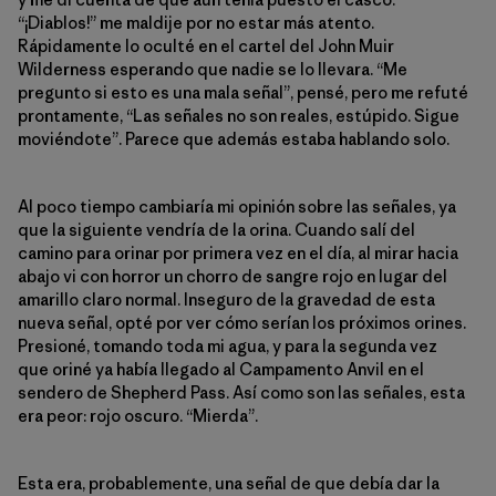
“¡Diablos!” me maldije por no estar más atento.
Rápidamente lo oculté en el cartel del John Muir
Wilderness esperando que nadie se lo llevara. “Me
pregunto si esto es una mala señal”, pensé, pero me refuté
prontamente, “Las señales no son reales, estúpido. Sigue
moviéndote”. Parece que además estaba hablando solo.
Al poco tiempo cambiaría mi opinión sobre las señales, ya
que la siguiente vendría de la orina. Cuando salí del
camino para orinar por primera vez en el día, al mirar hacia
abajo vi con horror un chorro de sangre rojo en lugar del
amarillo claro normal. Inseguro de la gravedad de esta
nueva señal, opté por ver cómo serían los próximos orines.
Presioné, tomando toda mi agua, y para la segunda vez
que oriné ya había llegado al Campamento Anvil en el
sendero de Shepherd Pass. Así como son las señales, esta
era peor: rojo oscuro. “Mierda”.
Esta era, probablemente, una señal de que debía dar la