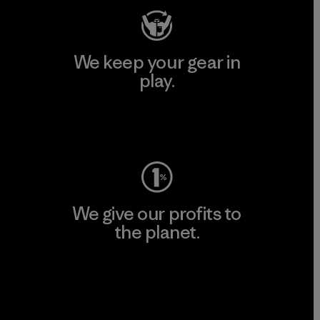
We keep your gear in
play.
Visit Worn Wear
We give our profits to
the planet.
Read Our Commitment