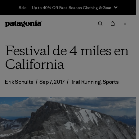
Sale — Up to 40% Off Past-Season Clothing & Gear
Festival de 4 miles en
California
Erik Schulte
/
Sep 7, 2017
/
Trail Running
,
Sports