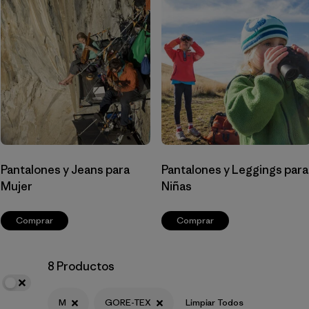
Filtrar por
Materials & Fabric
1
Filtrar por
Sport
Filtrar por
Gender
Pantalones y Jeans para
Pantalones y Leggings para
Mujer
Niñas
Comprar
Comprar
8 Productos
M
GORE-TEX
Limpiar Todos