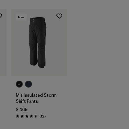
New
M's Insulated Storm
Shift Pants
$ 469
rios
Comentarios
(12
)
Valoración: 4.6 / 5