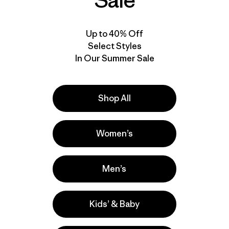
Sale
New
New
Up to 40% Off
Select Styles
In Our Summer Sale
Shop All
Women’s
W's Triolet Pants
W's Pluma PRO Bibs
$ 409
$ 625
Men’s
Comentarios
(3
)
Valoración: 5.0 / 5
Kids’ & Baby