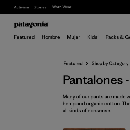
Worn Wear
Activism
Stories
Featured
Hombre
Mujer
Kids'
Packs & G
Featured
Shop by Category
Pantalones
Many of our pants are made wi
hemp and organic cotton. They
all kinds of nonsense.