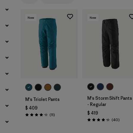
New
New
M's Storm Shift Pants
M's Triolet Pants
- Regular
$ 409
$ 419
Comentarios
(11
)
Valoración: 4.2 / 5
Comenta
(40
)
Valoración: 4.3 / 5