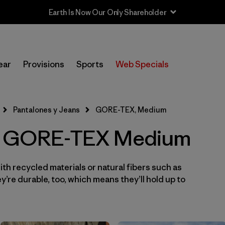
Earth Is Now Our Only Shareholder
In-Store Pickup
Selecciona una tienda
ear
Provisions
Sports
Web Specials
Filtrar por
Category
Pantalones y Jeans
GORE-TEX, Medium
Filtrar por
Price
 - GORE-TEX Medium
Filtrar por
Size
1
th recycled materials or natural fibers such as
Filtrar por
Fit
’re durable, too, which means they’ll hold up to
Filtrar por
Color
Filtrar por
Features & Processes