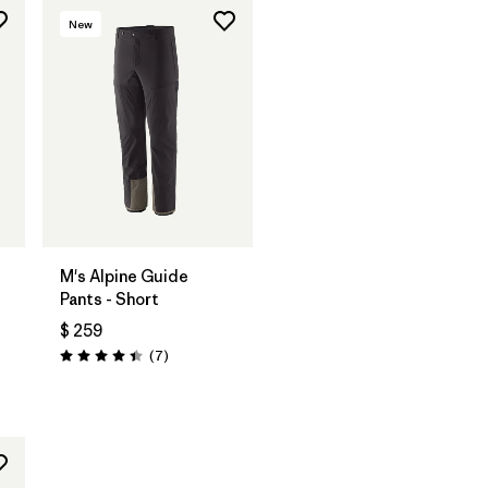
New
M's Alpine Guide
Pants - Short
$ 259
Comentarios
(7
)
Valoración: 4.4 / 5
ios