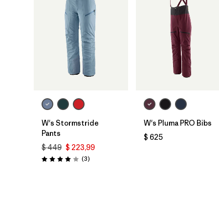
W's Stormstride
W's Pluma PRO Bibs
Pants
$ 625
$ 449
$ 223,99
Comentarios
(3
)
Valoración: 4.0 / 5