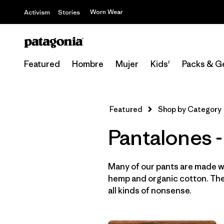
Worn Wear
Activism
Stories
Featured
Hombre
Mujer
Kids'
Packs & G
Featured
Shop by Category
Pantalones 
Many of our pants are made wi
hemp and organic cotton. They
all kinds of nonsense.