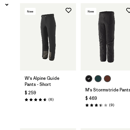
New
New
W's Alpine Guide
Pants - Short
M's Stormstride Pant
$ 259
$ 469
Comentarios
(6
)
Valoración: 4.7 / 5
Comentar
(9
)
Valoración: 3.4 / 5