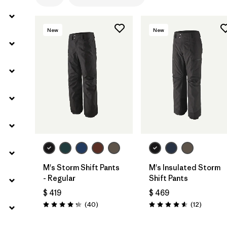
New
New
M's Storm Shift Pants
M's Insulated Storm
- Regular
Shift Pants
$ 419
$ 469
Comentarios
Comenta
(40
)
(12
)
Valoración: 4.3 / 5
Valoración: 4.6 / 5