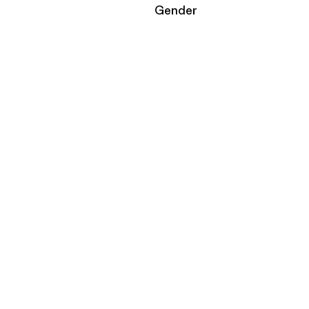
Filtrar por
Gender