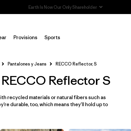
Read Our Work in Progress Report
In-Store Pickup
Selecciona una tienda
ear
Provisions
Sports
Filtrar por
Category
Pantalones y Jeans
RECCO Reflector, S
Filtrar por
Price
- RECCO Reflector S
Filtrar por
Size
1
th recycled materials or natural fibers such as
Filtrar por
Fit
’re durable, too, which means they’ll hold up to
Filtrar por
Color
Filtrar por
Features & Processes
1