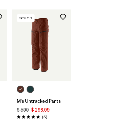
50
% Off
M's Untracked Pants
$ 599
$ 298,99
Comentarios
(5
)
Valoración: 4.8 / 5
rios