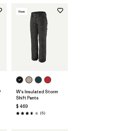
New
s
W's Insulated Storm
Shift Pants
ios
$ 469
Comentarios
(5
)
Valoración: 3.6 / 5