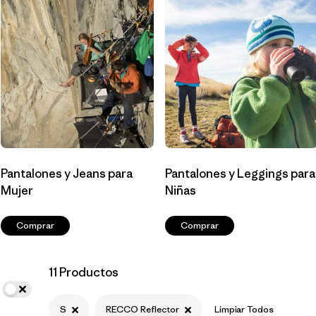
Filtrar por
Materials & Fabric
Filtrar por
Sport
Filtrar por
Gender
Pantalones y Jeans para
Pantalones y Leggings para
Mujer
Niñas
Comprar
Comprar
11 Productos
S
RECCO Reflector
Limpiar Todos