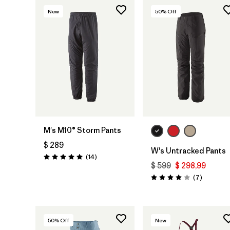
New
50
% Off
M's M10® Storm Pants
$ 289
W's Untracked Pants
Comentarios
(14
)
Valoración: 5.0 / 5
$ 599
$ 298,99
Comentar
(7
)
Valoración: 4.0 / 5
50
% Off
New