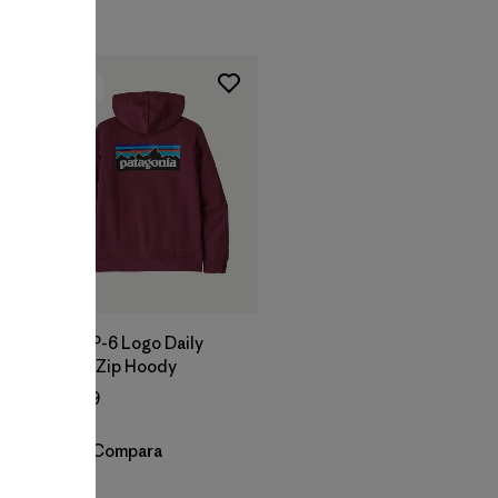
New
M's P-6 Logo Daily
Full-Zip Hoody
$ 129
Compara