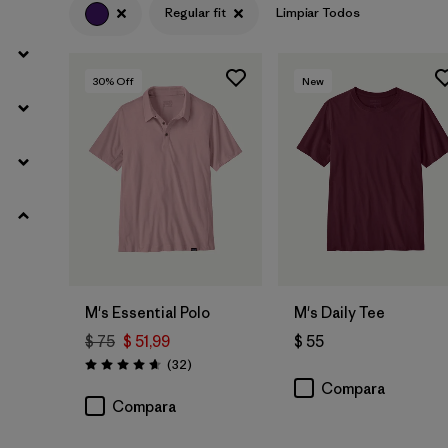
(69)
(56)
(51)
Regular fit
Limpiar Todos
(41)
(33)
(32)
30
% Off
New
(16)
(10)
(7)
Filtrar por
Materiales y tejidos
Filtrar por
Adaptar
1
Regular fit
(12)
M's Essential Polo
M's Daily Tee
Slim fit
(2)
$ 75
$ 51,99
$ 55
Comentarios
(32
)
Valoración: 4.6 / 5
Fitted
(1)
Compara
Compara