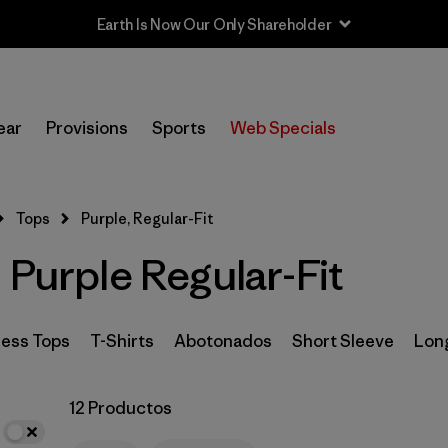
In-Store Pickup
Selecciona una tienda
ear
Provisions
Sports
Web Specials
Filtrar por
Categoría
Tops
Purple, Regular-Fit
Filtrar por
Size
 Purple Regular-Fit
Filtrar por
Características y procesos
Filtrar por
Color
1
less Tops
T-Shirts
Abotonados
Short Sleeve
Lon
(12)
(120)
(103)
12 Productos