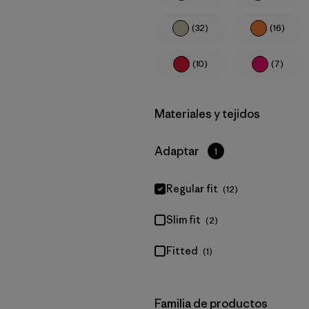
(32)
(16)
(10)
(7)
Filtrar por
Materiales y tejidos
Filtrar por
Adaptar
1
Regular fit
(12)
Slim fit
(2)
Fitted
(1)
Filtrar por
Familia de productos