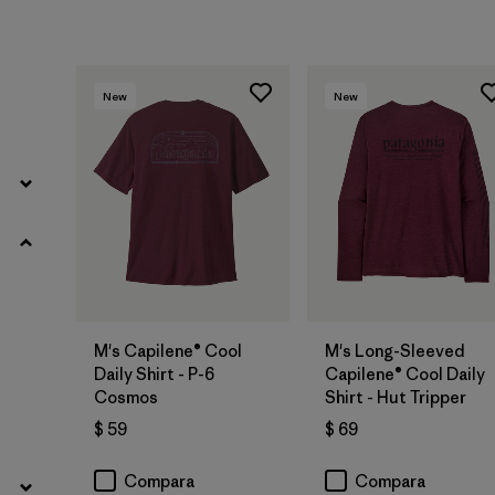
Filtrar por
Familia de productos
Filtrar por
Deporte
New
New
M's Capilene® Cool
M's Long-Sleeved
Daily Shirt - P-6
Capilene® Cool Daily
Cosmos
Shirt - Hut Tripper
$ 59
$ 69
Compara
Compara