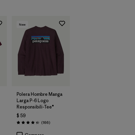
New
Polera Hombre Manga
Larga P-6 Logo
Responsibili-Tee®
$ 59
Comentarios
(166
)
Valoración: 4.4 / 5