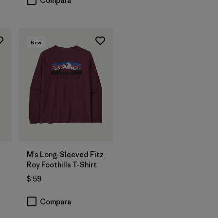
Compara
New
M's Long-Sleeved Fitz
Roy Foothills T-Shirt
$ 59
Compara