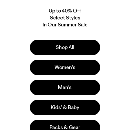
Up to 40% Off
Select Styles
New
New
In Our Summer Sale
Shop All
Women’s
Men’s
M's Capilene® Cool
M's Long-Sleeved
Daily Shirt -
Capilene® Cool Daily
Strataspire
Shirt - Great Waves
Kids’ & Baby
$ 59
$ 69
Compara
Compara
Packs & Gear