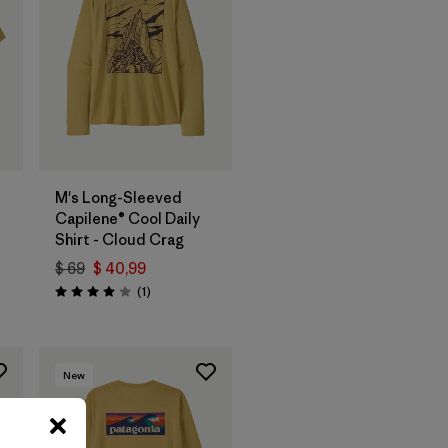
M's Long-Sleeved
Capilene® Cool Daily
Shirt - Cloud Crag
$ 69
$ 40,99
ios
Comentarios
(1
)
Valoración: 4.0 / 5
New