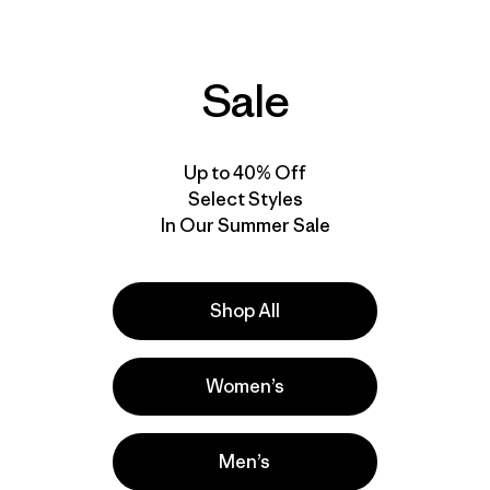
Sale
Up to 40% Off
M's Capilene® Cool
M's Long-Sleeved
Daily Hoody -
Capilene® Cool Daily
Select Styles
Boardshort Logo
Shirt - Fitz Roy Trout
In Our Summer Sale
$ 79
$ 69
$ 40,99
Shop All
New
Women’s
Men’s