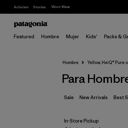
Worn Wear
Activism
Stories
Featured
Hombre
Mujer
Kids'
Packs & G
Hombre
Yellow, HeiQ® Pure 
Para Hombre
Sale
New Arrivals
Best S
In-Store Pickup