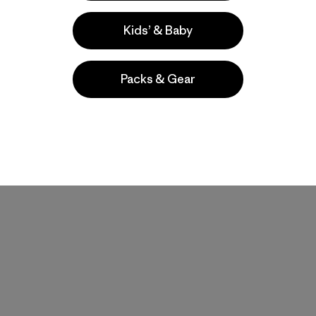
Kids’ & Baby
Packs & Gear
M's Capilene® Cool
Daily Hoody - Fitz Roy
Foothills
$ 79