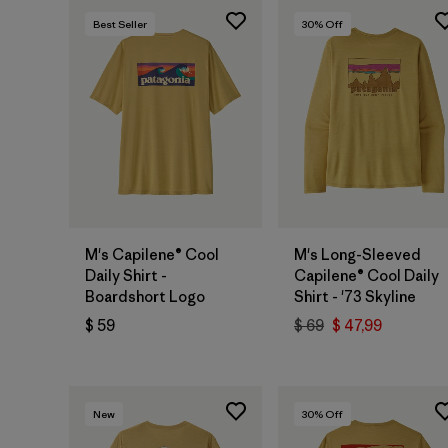
Best Seller
30
% Off
M's Capilene® Cool
M's Long-Sleeved
Daily Shirt -
Capilene® Cool Daily
Boardshort Logo
Shirt - '73 Skyline
$ 59
$ 69
$ 47,99
New
30
% Off