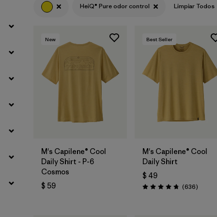
HeiQ® Pure odor control
Limpiar Todos
Filtrar por
Materials & Fabric
New
Best Seller
M's Capilene® Cool
M's Capilene® Cool
Daily Shirt - P-6
Daily Shirt
Cosmos
$ 49
$ 59
Coment
(636
)
Valoración: 4.7 / 5