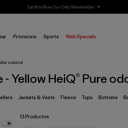
In-Store Pickup
Selecciona una tienda
ear
Provisions
Sports
Web Specials
Filtrar por
Category
odor control
Filtrar por
Price
 - Yellow HeiQ® Pure odo
Filtrar por
Size
Filtrar por
Fit
ellers
Jackets & Vests
Fleece
Tops
Bottoms
B
Filtrar por
Color
1
13 Productos
Filtrar por
Features
1