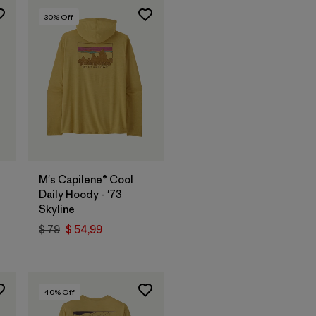
30
% Off
M's Capilene® Cool
Daily Hoody - '73
Skyline
$ 79
$ 54,99
40
% Off