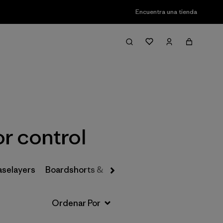
Encuentra una tienda
Filter & Sort
r control
aselayers
Boardshorts & Rashguards
Hats & Accesso