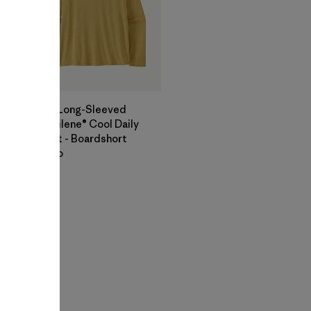
M's Long-Sleeved
Capilene® Cool Daily
Shirt - Boardshort
Logo
$ 69