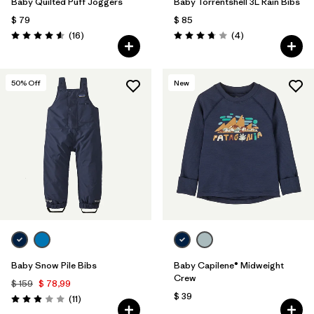
Baby Quilted Puff Joggers
Baby Torrentshell 3L Rain Bibs
$ 79
$ 85
Comentarios
Comentarios
(16
)
(4
)
Valoración: 4.6 / 5
Valoración: 3.8 / 5
50
% Off
New
Baby Snow Pile Bibs
Baby Capilene® Midweight
Crew
$ 159
$ 78,99
$ 39
Comentarios
(11
)
Valoración: 2.9 / 5