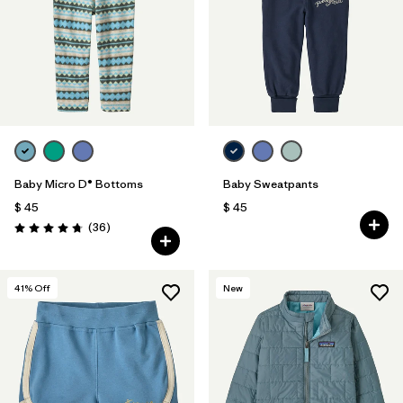
Baby Micro D® Bottoms
Baby Sweatpants
$ 45
$ 45
Comentarios
(36
)
Valoración: 4.8 / 5
41
% Off
New