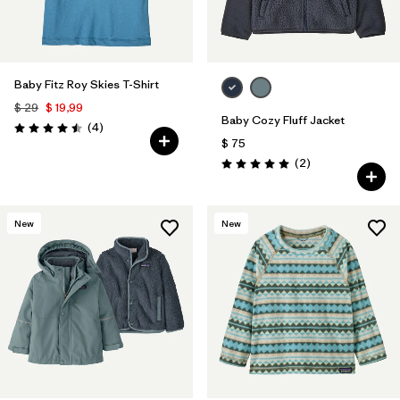
Baby Fitz Roy Skies T-Shirt
$ 29
$ 19,99
Baby Cozy Fluff Jacket
Comentarios
(4
)
Valoración: 4.5 / 5
$ 75
Comentarios
(2
)
Valoración: 5.0 / 5
New
New