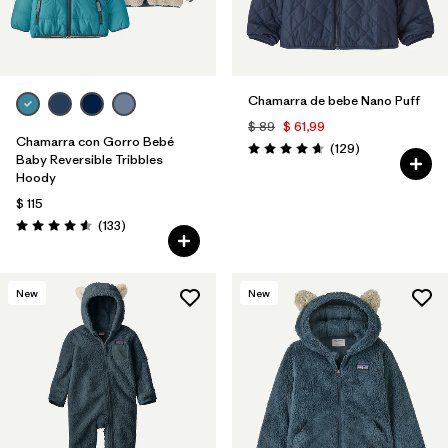
Chamarra de bebe Nano Puff
$ 89
$ 61,99
Chamarra con Gorro Bebé
Comentarios
(129
)
Valoración: 4.7 / 5
Baby Reversible Tribbles
Hoody
$ 115
Comentarios
(133
)
Valoración: 4.6 / 5
New
New