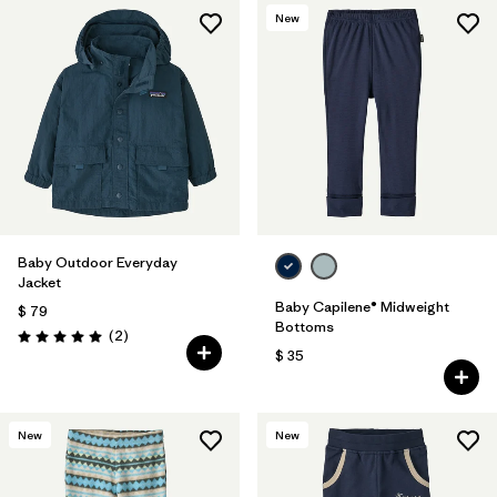
New
Baby Outdoor Everyday
Jacket
Baby Capilene® Midweight
$ 79
Bottoms
Comentarios
(2
)
Valoración: 5.0 / 5
$ 35
New
New