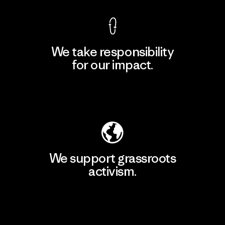
We take responsibility
for our impact.
Explore Our Footprint
We support grassroots
activism.
Visit Patagonia Action Works