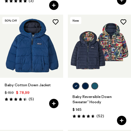
Comentarios
(3
)
Valoración: 5.0 / 5
50
% Off
New
Baby Cotton Down Jacket
$ 159
$ 78,99
Baby Reversible Down
Comentarios
(5
)
Valoración: 4.4 / 5
Sweater™ Hoody
$ 145
Comentarios
(52
)
Valoración: 4.7 / 5