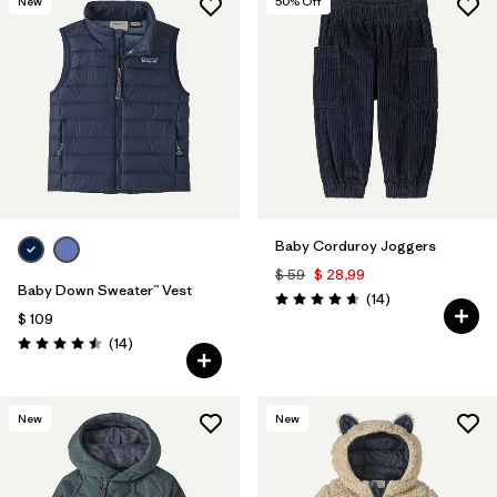
New
50
% Off
Baby Corduroy Joggers
$ 59
$ 28,99
Baby Down Sweater™ Vest
Comentarios
(14
)
Valoración: 4.7 / 5
$ 109
Comentarios
(14
)
Valoración: 4.5 / 5
New
New