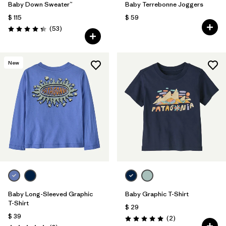
Baby Down Sweater™
Baby Terrebonne Joggers
$ 115
$ 59
Comentarios
(53
)
Valoración: 4.4 / 5
New
Baby Long-Sleeved Graphic
Baby Graphic T-Shirt
T-Shirt
$ 29
$ 39
Comentarios
(2
)
Valoración: 5.0 / 5