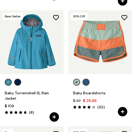
Best Seller
30
% Off
Baby Torrentshell 3L Rain
Baby Boardshorts
Jacket
$ 39
$ 26,99
$ 109
Comentarios
(30
)
Valoración: 4.0 / 5
Comentarios
(8
)
Valoración: 4.6 / 5