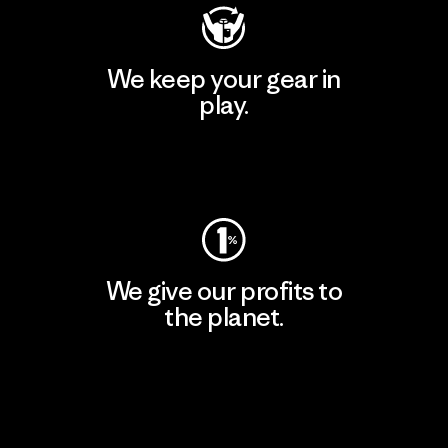
We keep your gear in
play.
Visit Worn Wear
We give our profits to
the planet.
Read Our Commitment