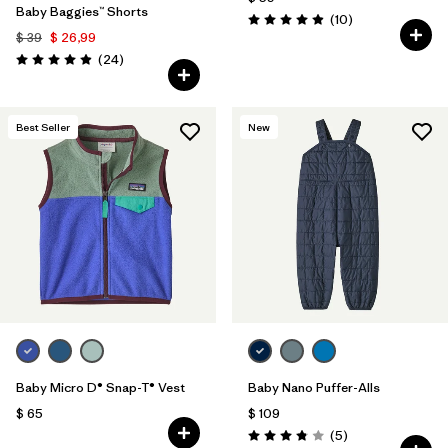
Baby Baggies™ Shorts
Comentarios
(10
)
Valoración: 4.9 / 5
$ 39
$ 26,99
Comentarios
(24
)
Valoración: 4.9 / 5
Best Seller
New
Baby Micro D® Snap-T® Vest
Baby Nano Puffer-Alls
$ 65
$ 109
Comentarios
(5
)
Valoración: 3.8 / 5