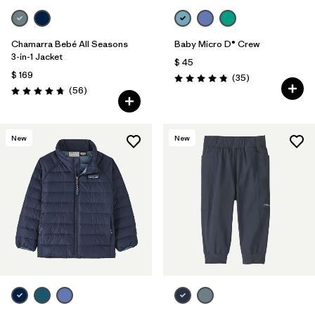
Chamarra Bebé All Seasons
Baby Micro D® Crew
3-in-1 Jacket
$ 45
$ 169
Comentarios
(35
)
Valoración: 4.9 / 5
Comentarios
(56
)
Valoración: 4.8 / 5
New
New