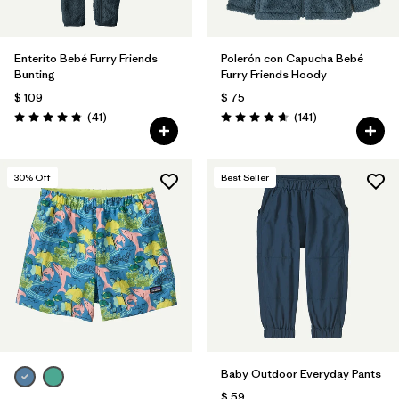
Enterito Bebé Furry Friends
Polerón con Capucha Bebé
Bunting
Furry Friends Hoody
$ 109
$ 75
Comentarios
Comentarios
(41
)
(141
)
Valoración: 4.8 / 5
Valoración: 4.7 / 5
30
% Off
Best Seller
Baby Outdoor Everyday Pants
$ 59