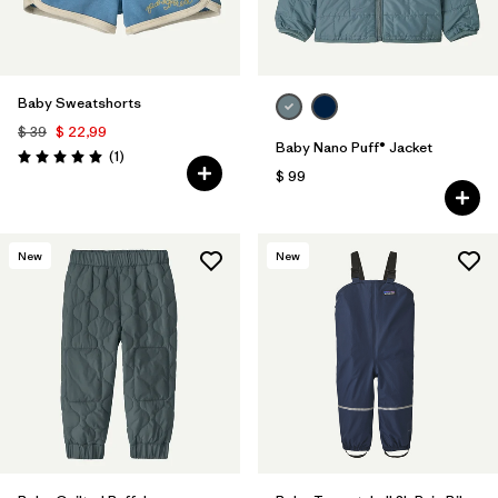
Baby Sweatshorts
$ 39
$ 22,99
Baby Nano Puff® Jacket
Comentarios
(1
)
Valoración: 5.0 / 5
$ 99
New
New