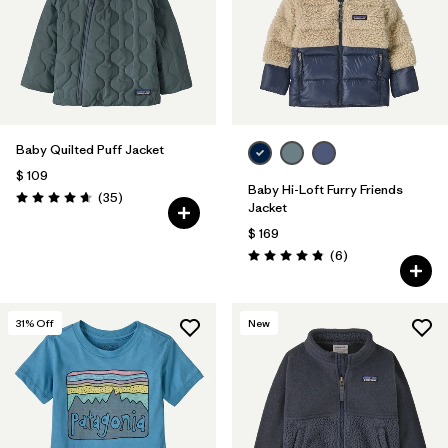
Baby Quilted Puff Jacket
$ 109
Baby Hi-Loft Furry Friends
Comentarios
(35
)
Valoración: 4.7 / 5
Jacket
$ 169
Comentarios
(6
)
Valoración: 4.8 / 5
31
% Off
New