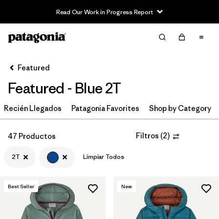
Read Our Work in Progress Report
Filter & Sort
Limpiar Todos
In-Store Pickup
Selecciona una tienda
Featured
Featured - Blue 2T
Ordenar Por
Recién Llegados
Filtrar por
Patagonia Favorites
Shop by Category
Category
Filtrar por
Price
Filtros
(
2
)
47 Productos
2T
Limpiar Todos
Filtrar por
Size
1
Filtrar por
Fit
Best Seller
New
Filtrar por
Color
1