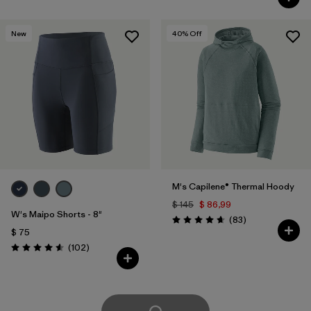
New
40
% Off
M's Capilene® Thermal Hoody
$ 145
$ 86,99
W's Maipo Shorts - 8"
Comentarios
(83
)
Valoración: 4.7 / 5
$ 75
Comentarios
(102
)
Valoración: 4.6 / 5