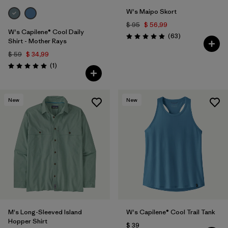
W's Maipo Skort
$ 95
$ 56,99
W's Capilene® Cool Daily
Comentarios
(63
)
Valoración: 4.9 / 5
Shirt - Mother Rays
$ 59
$ 34,99
Comentarios
(1
)
Valoración: 5.0 / 5
New
New
M's Long-Sleeved Island
W's Capilene® Cool Trail Tank
Hopper Shirt
$ 39