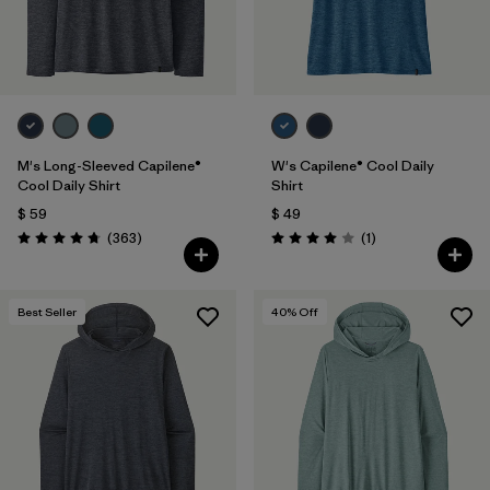
M's Long-Sleeved Capilene®
W's Capilene® Cool Daily
Cool Daily Shirt
Shirt
$ 59
$ 49
Comentarios
Comentarios
(363
)
(1
)
Valoración: 4.7 / 5
Valoración: 4.0 / 5
Best Seller
40
% Off