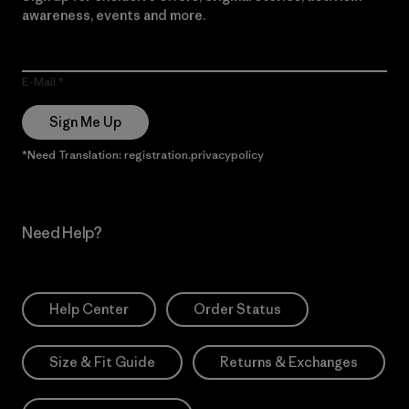
awareness, events and more.
E-Mail
Sign Me Up
*Need Translation: registration.privacypolicy
Need Help?
Help Center
Order Status
Size & Fit Guide
Returns & Exchanges