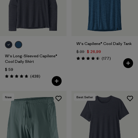
W's Capilene® Cool Daily Tank
$ 39
$ 26,99
W's Long-Sleeved Capilene®
Comentarios
(177
)
Valoración: 4.5 / 5
Cool Daily Shirt
$ 59
Comentarios
(438
)
Valoración: 4.7 / 5
New
Best Seller