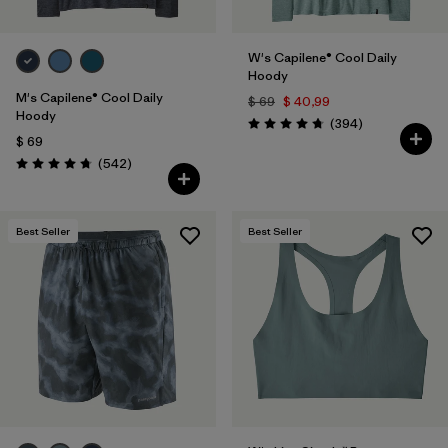
W's Capilene® Cool Daily
Hoody
M's Capilene® Cool Daily
$ 69
$ 40,99
Hoody
Comentarios
(394
)
Valoración: 4.7 / 5
$ 69
Comentarios
(542
)
Valoración: 4.8 / 5
Best Seller
Best Seller