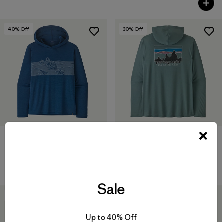
40
% Off
30
% Off
M's Capilene® Cool Daily
M's Capilene® Cool Daily
Hoody - Strataspire Stripe
Hoody - '73 Skyline
$ 79
$ 46,99
$ 79
$ 54,99
Sale
New
New
Up to 40% Off