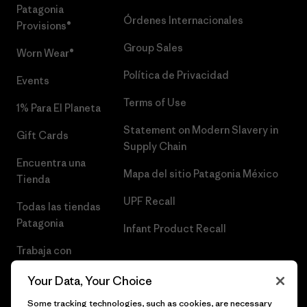
Patagonia
Órdenes Internacionales
Provisions®
Group Sales
Worn Wear®
Política de Privacidad
Events
Terms of Use
1% Para El Planeta
Statement on Modern Slavery in
Gift Cards
Supply Chain
Encuentra una
Mapa del sitio Patagonia México
Tienda
UPF Recall
Todas las tiendas
Patagonia
Infant Product Recall
Trabaja con
Nosotros
Your Data, Your Choice
Prensa
Some tracking technologies, such as cookies, are necessary