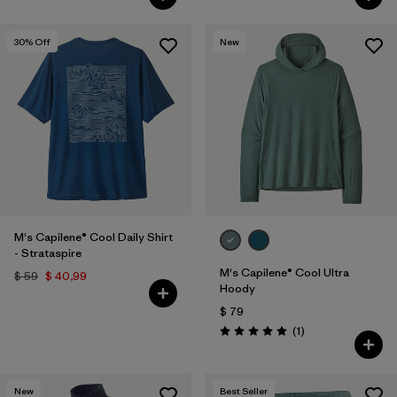
30
% Off
New
M's Capilene® Cool Daily Shirt
- Strataspire
M's Capilene® Cool Ultra
$ 59
$ 40,99
Hoody
$ 79
Comentarios
(1
)
Valoración: 5.0 / 5
New
Best Seller