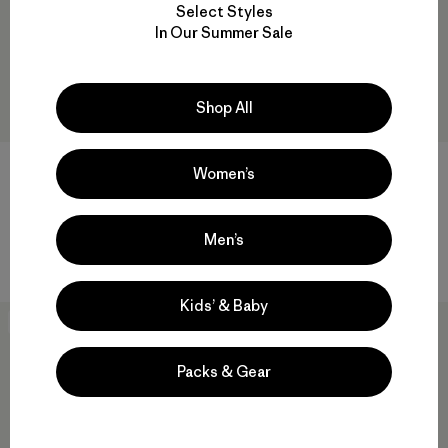
Select Styles
In Our Summer Sale
Shop All
W's Quandary Joggers
Women’s
$ 125
M's R1® Pullover
Comentarios
(63
)
Valoración: 4.4 / 5
$ 155
Men’s
Comentarios
(45
)
Valoración: 3.4 / 5
Kids’ & Baby
New
Best Seller
Packs & Gear