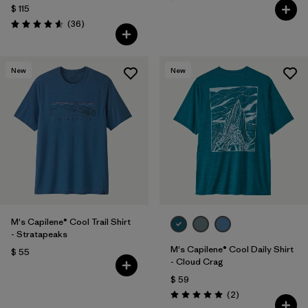
$ 115
Comentarios
(36
)
Valoración: 4.6 / 5
New
New
M's Capilene® Cool Trail Shirt
- Stratapeaks
M's Capilene® Cool Daily Shirt
$ 55
- Cloud Crag
$ 59
Comentarios
(2
)
Valoración: 5.0 / 5