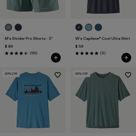
M's Strider Pro Shorts - 5"
W's Capilene® Cool Ultra Shirt
$ 89
$ 59
Comentarios
Comentarios
(113
)
(5
)
Valoración: 4.4 / 5
Valoración: 5.0 / 5
30
% Off
30
% Off