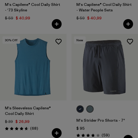
M's Capilene® Cool Daily Shirt
M's Capilene® Cool Daily Shirt
- '73 Skyline
- Water People Sets
$ 59
$ 40,99
$ 59
$ 40,99
30
% Off
New
M's Sleeveless Capilene®
Cool Daily Shirt
M's Strider Pro Shorts - 7"
$ 39
$ 26,99
Comentarios
(68
)
$ 95
Valoración: 4.6 / 5
Comentarios
(59
)
Valoración: 3.8 / 5