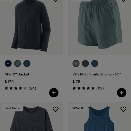
M's R1® Jacket
W's Multi Trails Shorts - 5½"
$ 179
$ 75
Comentarios
Comentarios
(24
)
(113
)
Valoración: 4.3 / 5
Valoración: 4.7 / 5
Best Seller
30
% Off