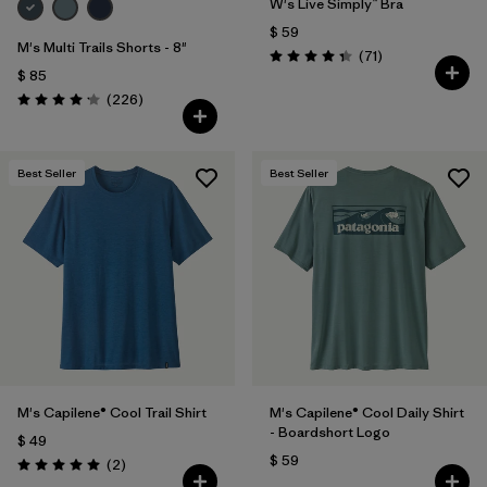
W's Live Simply™ Bra
$ 59
M's Multi Trails Shorts - 8"
Comentarios
(71
)
Valoración: 4.3 / 5
$ 85
Comentarios
(226
)
Valoración: 4.2 / 5
Best Seller
Best Seller
M's Capilene® Cool Trail Shirt
M's Capilene® Cool Daily Shirt
- Boardshort Logo
$ 49
$ 59
Comentarios
(2
)
Valoración: 5.0 / 5