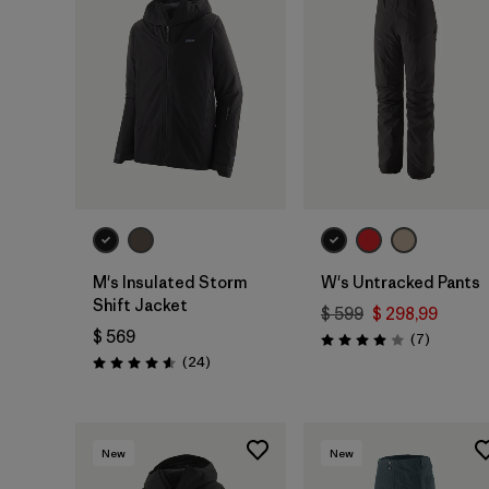
M's Insulated Storm
W's Untracked Pants
Shift Jacket
$ 599
$ 298,99
$ 569
Comentar
(7
)
Valoración: 4.0 / 5
Comentarios
(24
)
Valoración: 4.6 / 5
New
New