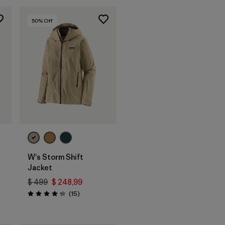
50
% Off
W's Storm Shift
Jacket
$ 499
$ 248,99
rios
Comentarios
(15
)
Valoración: 4.3 / 5