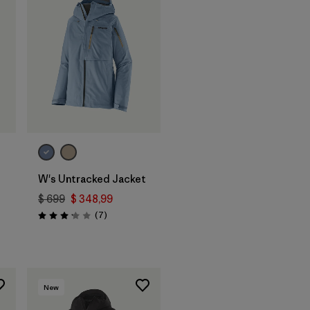
W's Untracked Jacket
$ 699
$ 348,99
ios
Comentarios
(7
)
Valoración: 3.1 / 5
New