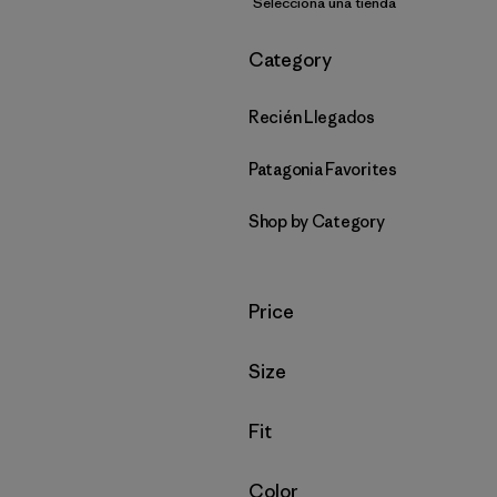
Selecciona una tienda
Filtrar por
Category
Recién Llegados
Patagonia Favorites
Shop by Category
Filtrar por
Price
Filtrar por
Size
Filtrar por
Fit
Filtrar por
Color