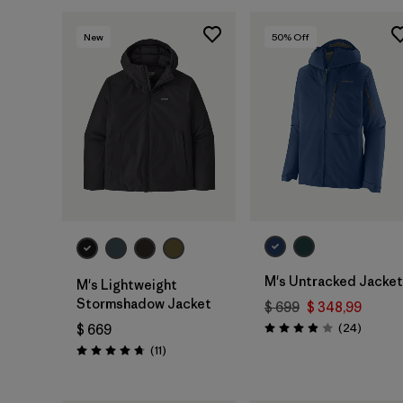
New
50
% Off
M's Untracked Jacket
M's Lightweight
Stormshadow Jacket
$ 699
$ 348,99
Comenta
(24
)
$ 669
Valoración: 3.9 / 5
Comentarios
(11
)
Valoración: 4.7 / 5