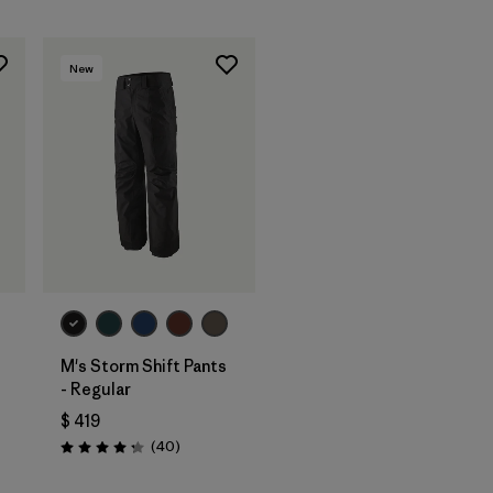
New
M's Storm Shift Pants
- Regular
$ 419
ios
Comentarios
(40
)
Valoración: 4.3 / 5