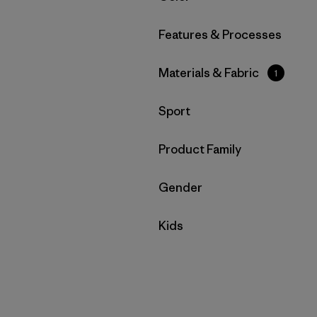
Filtrar por
Features & Processes
Filtrar por
Materials & Fabric
1
Filtrar por
Sport
Filtrar por
Product Family
Filtrar por
Gender
Filtrar por
Kids