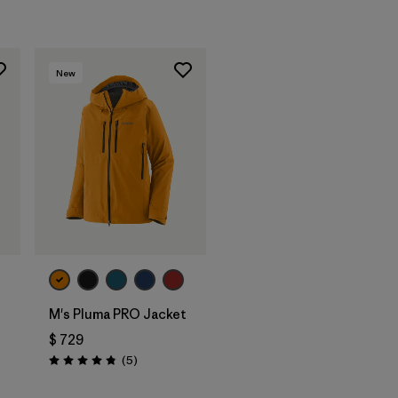
New
M's Pluma PRO Jacket
$ 729
Comentarios
(5
)
Valoración: 4.8 / 5
rios