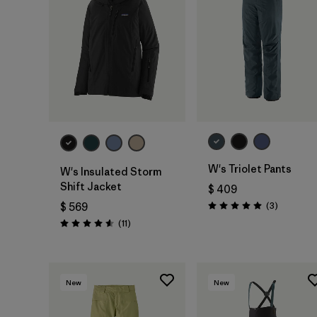
W's Triolet Pants
W's Insulated Storm
Shift Jacket
$ 409
Comentar
(3
)
$ 569
Valoración: 5.0 / 5
Comentarios
(11
)
Valoración: 4.5 / 5
New
New