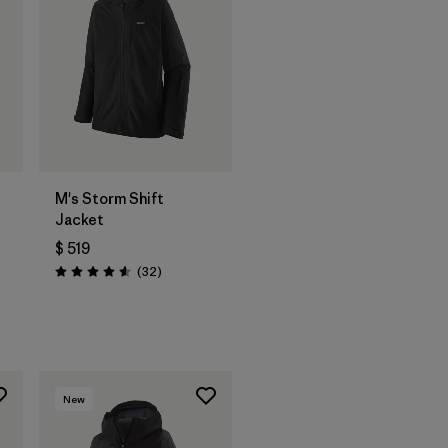
M's Storm Shift
Jacket
$ 519
Comentarios
(32
)
Valoración: 4.6 / 5
ios
New