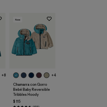
New
+8
+4
Chamarra con Gorro
Bebé Baby Reversible
Tribbles Hoody
$ 115
rios
Comentarios
(133
)