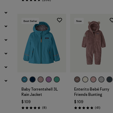
Valoración: 4.7 / 5
Best Seller
New
Baby Torrentshell 3L
Enterito Bebé Furry
Rain Jacket
Friends Bunting
$ 109
$ 109
Comentarios
Comenta
(8
)
(41
)
Valoración: 4.6 / 5
Valoración: 4.8 / 5