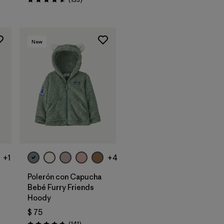
Valoración: 4.6 / 5
New
+1
+4
Polerón con Capucha
Bebé Furry Friends
Hoody
$ 75
rios
Comentarios
(141
)