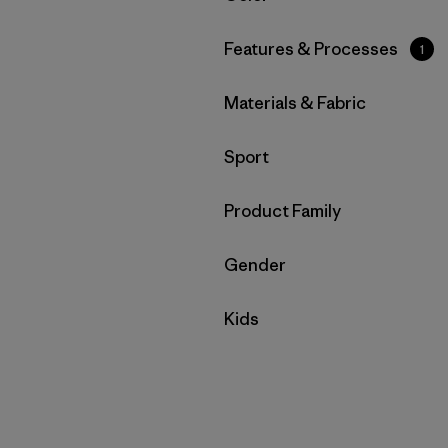
Filtrar por
Features & Processes
1
Filtrar por
Materials & Fabric
Filtrar por
Sport
Filtrar por
Product Family
Filtrar por
Gender
Filtrar por
Kids