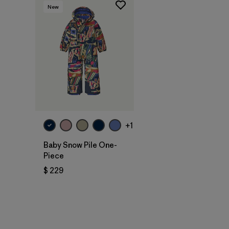
New
+1
Baby Snow Pile One-
Piece
$ 229