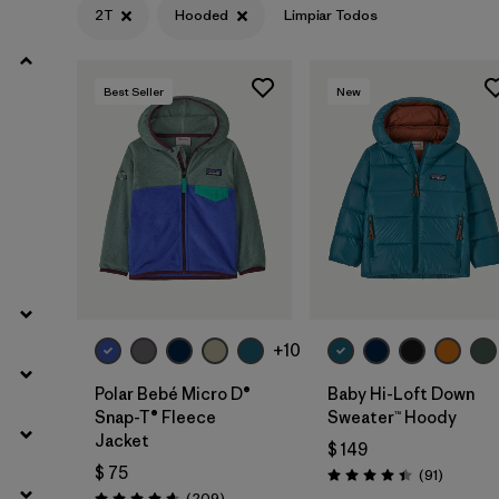
2T
Hooded
Limpiar Todos
Filtrar por
Materials & Fabric
Best Seller
New
Filtrar por
Sport
Filtrar por
Product Family
Filtrar por
Gender
Filtrar por
Kids
+10
Polar Bebé Micro D®
Baby Hi-Loft Down
Snap-T® Fleece
Sweater™ Hoody
Jacket
$ 149
$ 75
Comenta
(91
)
Valoración: 4.4 / 5
Comentarios
(209
)