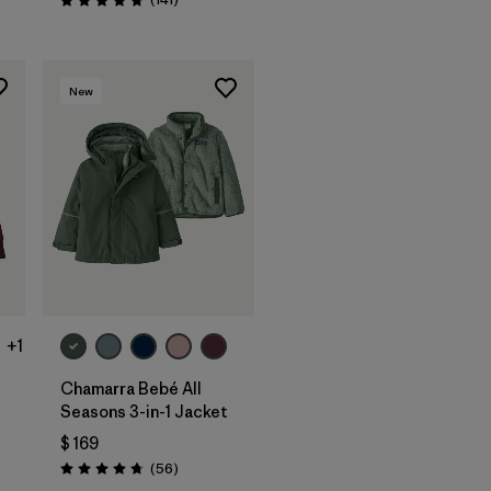
Valoración: 4.7 / 5
New
+1
Chamarra Bebé All
Seasons 3-in-1 Jacket
$ 169
os
Comentarios
(56
)
Valoración: 4.8 / 5