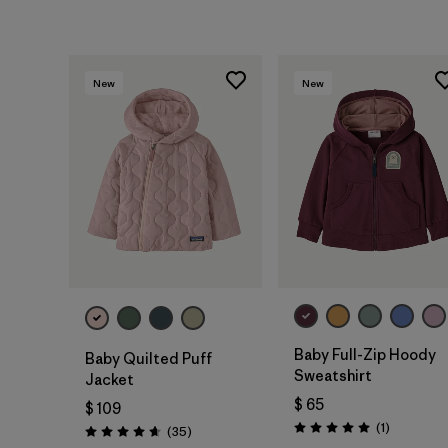
New
New
Baby Full-Zip Hoody
Baby Quilted Puff
Sweatshirt
Jacket
$ 65
$ 109
Comentari
(1
)
Comentarios
(35
)
Valoración: 5.0 / 5
Valoración: 4.7 / 5