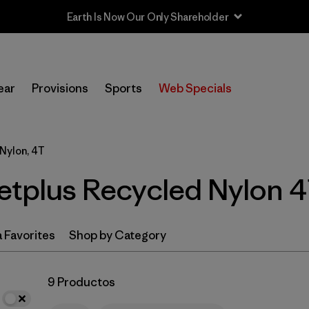
Earth Is Now Our Only Shareholder
In-Store Pickup
Selecciona una tienda
ear
Provisions
Sports
Web Specials
Filtrar por
Category
Nylon, 4T
Filtrar por
Price
Netplus Recycled Nylon 
Filtrar por
Size
1
Filtrar por
Fit
 Favorites
Shop by Category
Filtrar por
Color
9 Productos
Filtrar por
Features & Processes