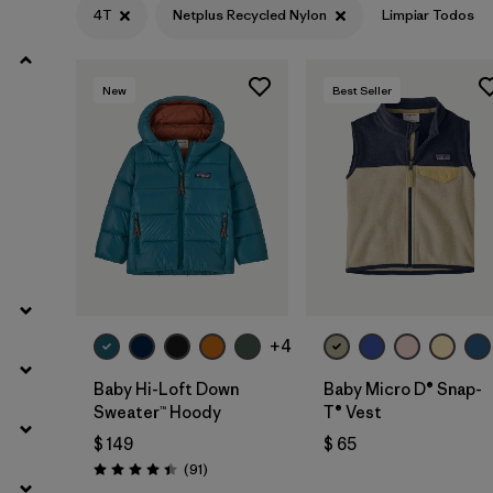
4T
Netplus Recycled Nylon
Limpiar Todos
Filtrar por
Materials & Fabric
1
New
Best Seller
Filtrar por
Product Family
Filtrar por
Gender
Filtrar por
Kids
+4
Baby Hi-Loft Down
Baby Micro D® Snap-
Sweater™ Hoody
T® Vest
$ 149
$ 65
Comentarios
(91
)
Valoración: 4.4 / 5