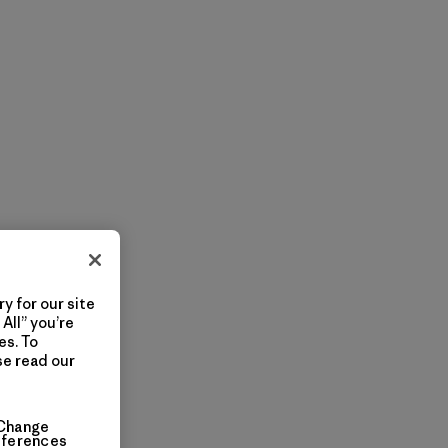
y for our site
All” you’re
es. To
se read our
Change
eferences