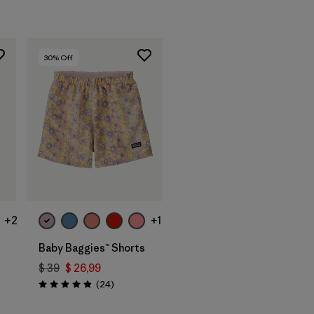
30
% Off
+2
+1
Baby Baggies™ Shorts
$ 39
$ 26,99
Comentarios
(24
)
Valoración: 4.9 / 5