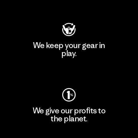
Visit Patagonia Action Works
We keep your gear in
play.
Visit Worn Wear
We give our profits to
the planet.
Read Our Commitment