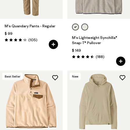
M's Quandary Pants - Regular
$ 99
M's Lightweight Synchilla®
Comentarios
(105
)
Valoración: 4.2 / 5
Snap-T® Pullover
$ 149
Comentarios
(188
)
Valoración: 4.5 / 5
Best Seller
New