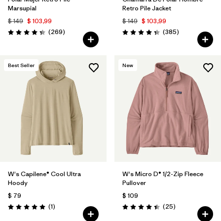
Marsupial
Retro Pile Jacket
$ 149
$ 103,99
$ 149
$ 103,99
Comentarios
Comentarios
(269
)
(385
)
Valoración: 4.3 / 5
Valoración: 4.3 / 5
Best Seller
New
W's Capilene® Cool Ultra
W's Micro D® 1/2-Zip Fleece
Hoody
Pullover
$ 79
$ 109
Comentarios
Comentarios
(1
)
(25
)
Valoración: 5.0 / 5
Valoración: 4.4 / 5