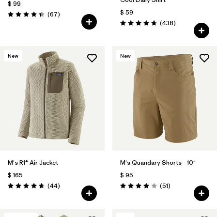
$ 99
$ 59
Comentarios
(67
)
Valoración: 4.4 / 5
Comentarios
(438
)
Valoración: 4.7 / 5
New
New
M's R1® Air Jacket
M's Quandary Shorts - 10"
$ 165
$ 95
Comentarios
Comentarios
(44
)
(51
)
Valoración: 4.7 / 5
Valoración: 3.9 / 5