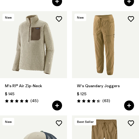
New
New
M's R1® Air Zip-Neck
W's Quandary Joggers
$ 145
$ 125
Comentarios
Comentarios
(45
)
(63
)
Valoración: 4.9 / 5
Valoración: 4.4 / 5
New
Best Seller