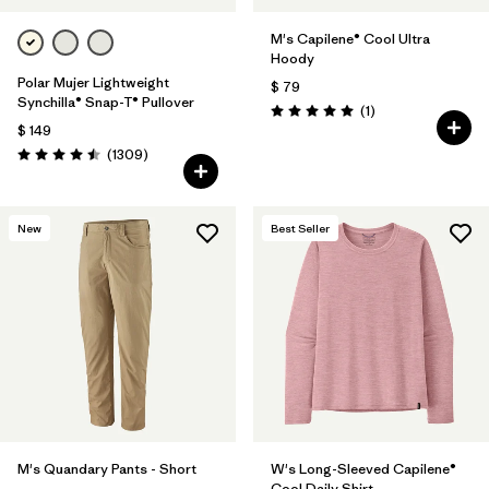
M's Capilene® Cool Ultra
Hoody
Polar Mujer Lightweight
$ 79
Synchilla® Snap-T® Pullover
Comentarios
(1
)
Valoración: 5.0 / 5
$ 149
Comentarios
(1309
)
Valoración: 4.5 / 5
New
Best Seller
M's Quandary Pants - Short
W's Long-Sleeved Capilene®
Cool Daily Shirt