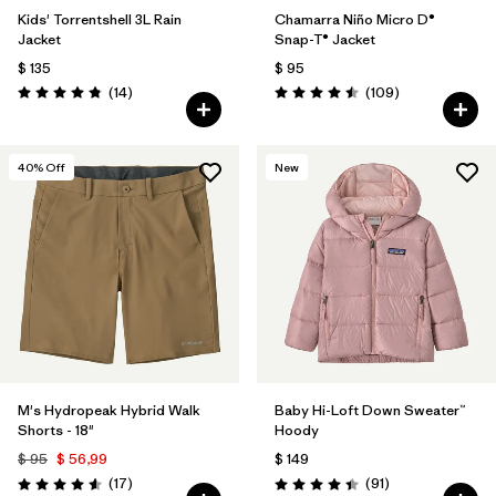
Kids' Torrentshell 3L Rain
Chamarra Niño Micro D®
Jacket
Snap-T® Jacket
$ 135
$ 95
Comentarios
Comentarios
(14
)
(109
)
Valoración: 4.9 / 5
Valoración: 4.5 / 5
40
% Off
New
M's Hydropeak Hybrid Walk
Baby Hi-Loft Down Sweater™
Shorts - 18"
Hoody
$ 95
$ 56,99
$ 149
Comentarios
Comentarios
(17
)
(91
)
Valoración: 4.6 / 5
Valoración: 4.4 / 5