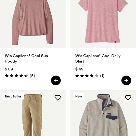
Filtrar por
Features & Processes
Filtrar por
Materials & Fabric
1
Filtrar por
Sport
W's Capilene® Cool Sun
W's Capilene® Cool Daily
Filtrar por
Product Family
Hoody
Shirt
$ 89
$ 49
Filtrar por
Volume
Comentarios
Comentarios
(5
)
(1
)
Valoración: 4.6 / 5
Valoración: 4.0 / 5
Filtrar por
Gender
Best Seller
New
Filtrar por
Kids