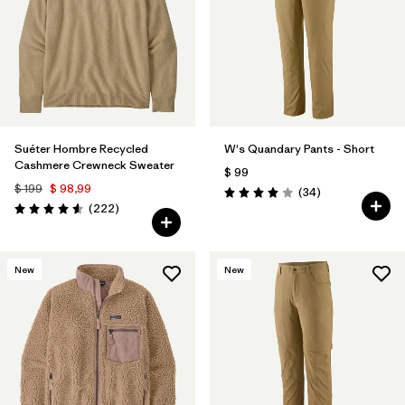
Suéter Hombre Recycled
W's Quandary Pants - Short
Cashmere Crewneck Sweater
$ 99
$ 199
$ 98,99
Comentarios
(34
)
Valoración: 4.0 / 5
Comentarios
(222
)
Valoración: 4.6 / 5
New
New