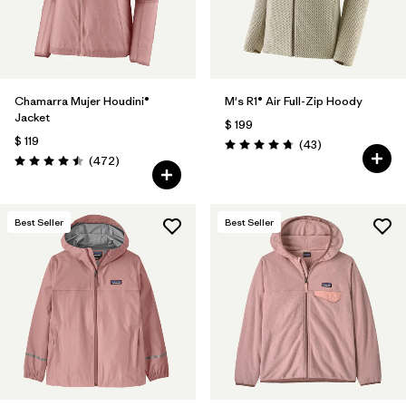
Chamarra Mujer Houdini®
M's R1® Air Full-Zip Hoody
Jacket
$ 199
$ 119
Comentarios
(43
)
Valoración: 4.7 / 5
Comentarios
(472
)
Valoración: 4.5 / 5
Best Seller
Best Seller