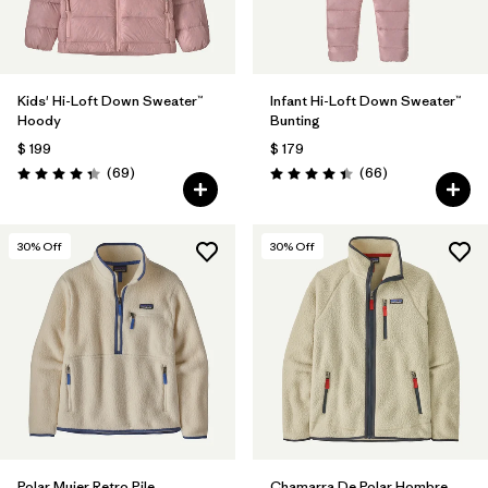
Kids' Hi-Loft Down Sweater™
Infant Hi-Loft Down Sweater™
Hoody
Bunting
$ 199
$ 179
Comentarios
Comentarios
(69
)
(66
)
Valoración: 4.3 / 5
Valoración: 4.4 / 5
30
% Off
30
% Off
Polar Mujer Retro Pile
Chamarra De Polar Hombre