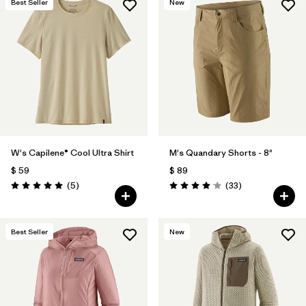
Best Seller
New
W's Capilene® Cool Ultra Shirt
M's Quandary Shorts - 8"
$ 59
$ 89
Comentarios
Comentarios
(5
)
(33
)
Valoración: 5.0 / 5
Valoración: 4.0 / 5
Best Seller
New