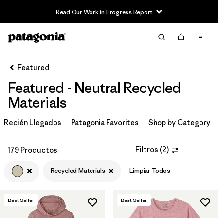
Read Our Work in Progress Report
Filter & Sort
Limpiar Todos
In-Store Pickup
Selecciona una tienda
Featured
Featured - Neutral Recycled
Ordenar Por
Materials
Filtrar por
Category
Recién Llegados
Patagonia Favorites
Shop by Category
Filtrar por
Price
Filtros
(
2
)
179 Productos
Filtrar por
Size
Recycled Materials
Limpiar Todos
Filtrar por
Fit
Best Seller
Best Seller
Filtrar por
Color
1