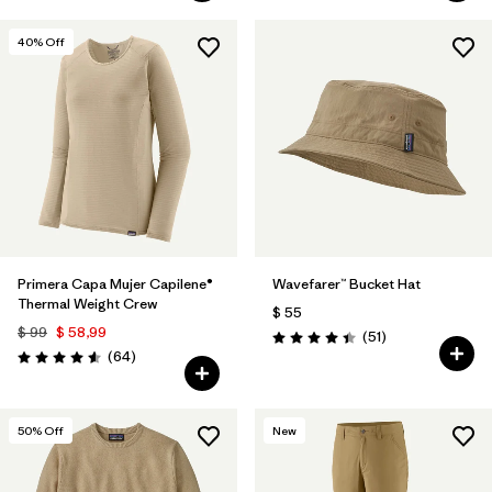
40
% Off
Primera Capa Mujer Capilene®
Wavefarer™ Bucket Hat
Thermal Weight Crew
$ 55
$ 99
$ 58,99
Comentarios
(51
)
Valoración: 4.4 / 5
Comentarios
(64
)
Valoración: 4.6 / 5
50
% Off
New