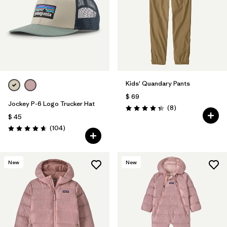
Kids' Quandary Pants
$ 69
Jockey P-6 Logo Trucker Hat
Comentarios
(8
)
Valoración: 4.4 / 5
$ 45
Comentarios
(104
)
Valoración: 4.7 / 5
New
New