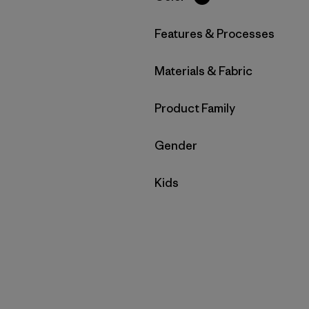
Filtrar por
Features & Processes
Filtrar por
Materials & Fabric
Filtrar por
Product Family
Filtrar por
Gender
Filtrar por
Kids