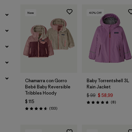
New
40
% Off
Chamarra con Gorro
Baby Torrentshell 3L
Bebé Baby Reversible
Rain Jacket
Tribbles Hoody
$ 99
$ 58,99
$ 115
Comentar
(8
)
Valoración: 4.6 / 5
Comentarios
(133
)
Valoración: 4.6 / 5