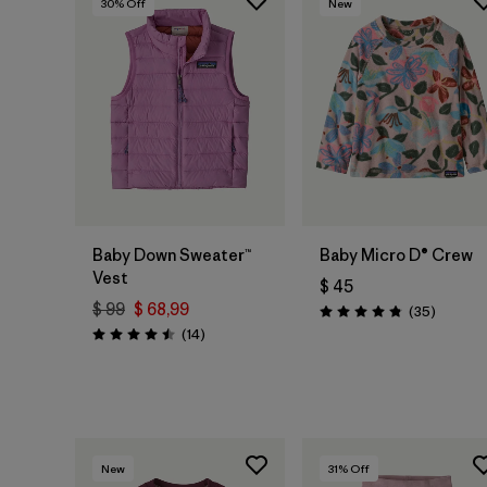
30
% Off
New
Baby Down Sweater™
Baby Micro D® Crew
Vest
$ 45
$ 99
$ 68,99
Comenta
(35
)
Valoración: 4.9 / 5
Comentarios
(14
)
Valoración: 4.5 / 5
New
31
% Off