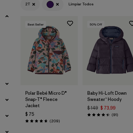
2T
Limpiar Todos
Filtrar por
Materials & Fabric
Best Seller
50
% Off
Filtrar por
Product Family
Filtrar por
Gender
Filtrar por
Kids
Polar Bebé Micro D®
Baby Hi-Loft Down
Snap-T® Fleece
Sweater™ Hoody
Jacket
$ 149
$ 73,99
$ 75
Comenta
(91
)
Valoración: 4.4 / 5
Comentarios
(209
)
Valoración: 4.7 / 5