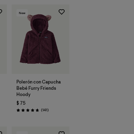
New
Polerón con Capucha
Bebé Furry Friends
Hoody
$ 75
ios
Comentarios
(141
)
Valoración: 4.7 / 5