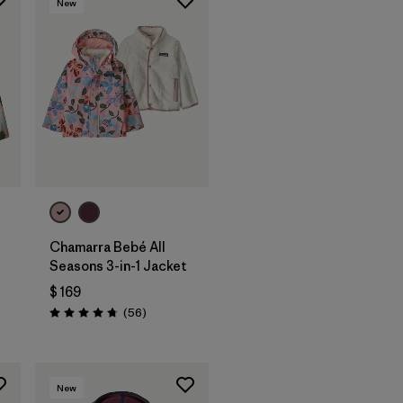
New
Chamarra Bebé All
rios
Seasons 3-in-1 Jacket
$ 169
Comentarios
(56
)
Valoración: 4.8 / 5
New