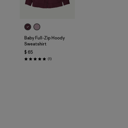
Baby Full-Zip Hoody
Sweatshirt
$ 65
Comentarios
(1
)
Valoración: 5.0 / 5