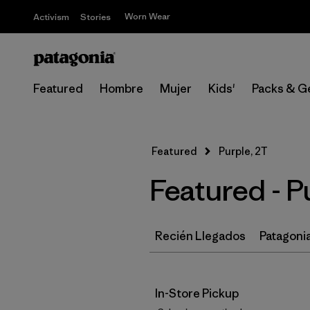
Worn Wear
Activism
Stories
Featured
Hombre
Mujer
Kids'
Packs & G
Featured
Purple, 2T
Featured - P
Recién Llegados
Patagonia
In-Store Pickup