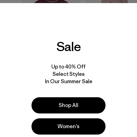
Sale
Baby Long-Sleeved
Baby Sweatpants
Up to 40% Off
Graphic T-Shirt
Select Styles
$ 45
$ 30,99
$ 39
In Our Summer Sale
Comentarios
(3
)
Valoración: 5.0 / 5
Shop All
Best Seller
New
Women’s