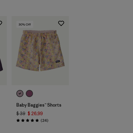
30
% Off
Baby Baggies™ Shorts
$ 39
$ 26,99
rios
Comentarios
(24
)
Valoración: 4.9 / 5