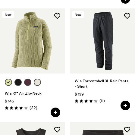
New
New
W's Torrentshell 3L Rain Pants
- Short
W's R1® Air Zip-Neck
$ 139
Comentarios
(11
)
$ 145
Valoración: 4.4 / 5
Comentarios
(22
)
Valoración: 4.0 / 5