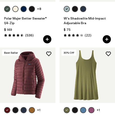
+8
Polar Mujer Better Sweater®
W's Shadowlite Mid-Impact
1/4-Zip
Adjustable Bra
$ 149
$ 75
Comentarios
Comentarios
(536
)
(22
)
Valoración: 4.5 / 5
Valoración: 4.1 / 5
Best Seller
30
% Off
+1
+1