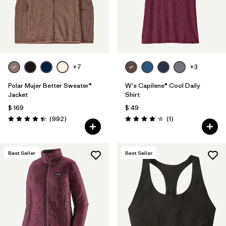
+7
+3
Polar Mujer Better Sweater®
W's Capilene® Cool Daily
Jacket
Shirt
$ 169
$ 49
Comentarios
Comentarios
(992
)
(1
)
Valoración: 4.4 / 5
Valoración: 4.0 / 5
Best Seller
Best Seller