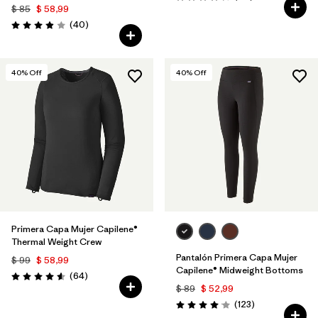
Valoración: 4.3 / 5
$ 85
$ 58,99
Comentarios
(40
)
Valoración: 3.9 / 5
40
% Off
40
% Off
Primera Capa Mujer Capilene®
Thermal Weight Crew
Pantalón Primera Capa Mujer
$ 99
$ 58,99
Capilene® Midweight Bottoms
Comentarios
(64
)
Valoración: 4.6 / 5
$ 89
$ 52,99
Comentarios
(123
)
Valoración: 4.0 / 5