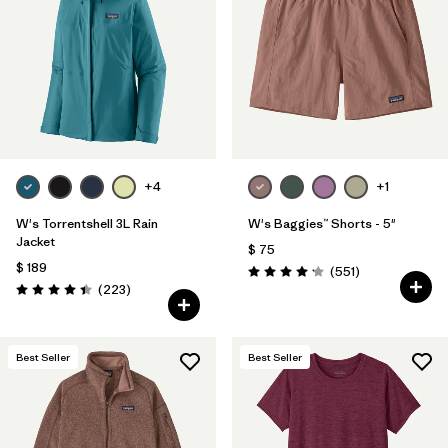
Filtrar por
Features & Processes
Filtrar por
Materials & Fabric
1
Filtrar por
Sport
+4
+1
Filtrar por
Product Family
W's Torrentshell 3L Rain
W's Baggies™ Shorts - 5"
Filtrar por
Gender
Jacket
$ 75
$ 189
Comentarios
(551
)
Valoración: 4.2 / 5
Comentarios
(223
)
Valoración: 4.4 / 5
Best Seller
Best Seller