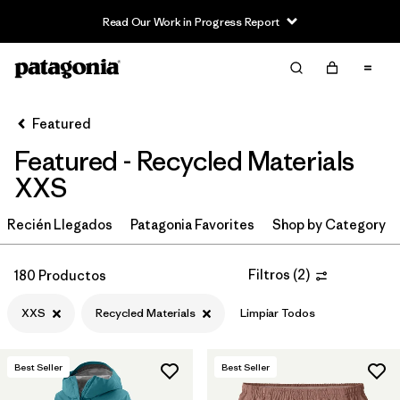
Read Our Work in Progress Report
Filter & Sort
Limpiar Todos
In-Store Pickup
Selecciona una tienda
Featured
Featured - Recycled Materials
Ordenar Por
XXS
Filtrar por
Category
Recién Llegados
Patagonia Favorites
Shop by Category
Filtrar por
Price
Filtros
(
2
)
180 Productos
Filtrar por
Size
1
XXS
Recycled Materials
Limpiar Todos
Filtrar por
Fit
Best Seller
Best Seller
Filtrar por
Color