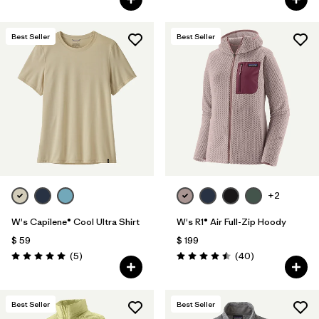
Best Seller
Best Seller
+2
W's Capilene® Cool Ultra Shirt
W's R1® Air Full-Zip Hoody
$ 59
$ 199
Comentarios
Comentarios
(5
)
(40
)
Valoración: 5.0 / 5
Valoración: 4.5 / 5
Best Seller
Best Seller