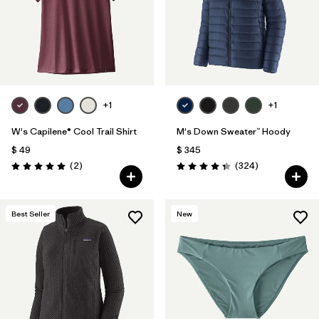
+1
+1
W's Capilene® Cool Trail Shirt
M's Down Sweater™ Hoody
$ 49
$ 345
Comentarios
Comentarios
(2
)
(324
)
Valoración: 5.0 / 5
Valoración: 4.4 / 5
Best Seller
New