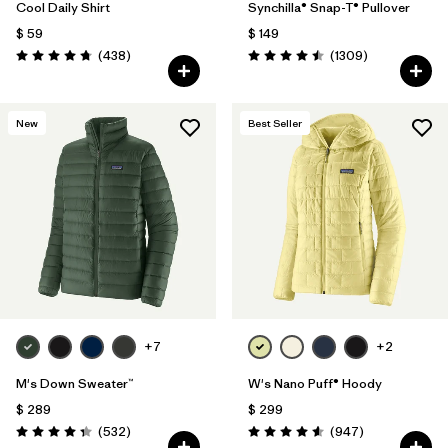
Cool Daily Shirt
Synchilla® Snap-T® Pullover
$ 59
$ 149
Comentarios
Comentarios
(438
)
(1309
)
Valoración: 4.7 / 5
Valoración: 4.5 / 5
New
Best Seller
+7
+2
M's Down Sweater™
W's Nano Puff® Hoody
$ 289
$ 299
Comentarios
Comentarios
(532
)
(947
)
Valoración: 4.4 / 5
Valoración: 4.6 / 5