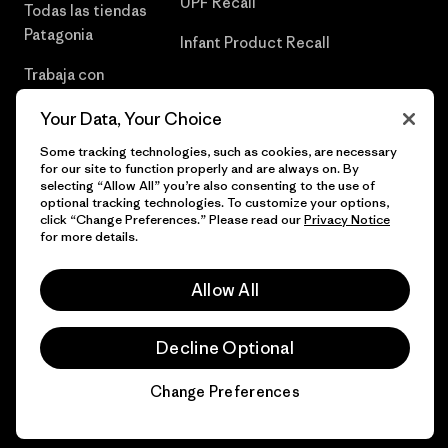
UPF Recall
Todas las tiendas
Patagonia
Infant Product Recall
Trabaja con
Nosotros
Your Data, Your Choice
Prensa
Some tracking technologies, such as cookies, are necessary
for our site to function properly and are always on. By
selecting “Allow All” you’re also consenting to the use of
optional tracking technologies. To customize your options,
click “Change Preferences.” Please read our
Privacy Notice
© 2026 Patagonia, Inc. Todos los derechos reservados.
for more details.
Allow All
español
Decline Optional
Change Preferences