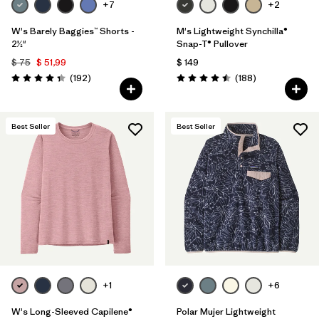
+7
+2
W's Barely Baggies™ Shorts -
M's Lightweight Synchilla®
2½"
Snap-T® Pullover
$ 75
$ 51,99
$ 149
Comentarios
Comentarios
(192
)
(188
)
Valoración: 4.3 / 5
Valoración: 4.5 / 5
Best Seller
Best Seller
+1
+6
W's Long-Sleeved Capilene®
Polar Mujer Lightweight