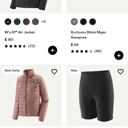
+3
W's R1® Air Jacket
Bottoms Bikini Mujer
Sunamee
$ 165
$ 69
Comentarios
(22
)
Valoración: 4.5 / 5
Comentarios
(96
)
Valoración: 4.1 / 5
Best Seller
New