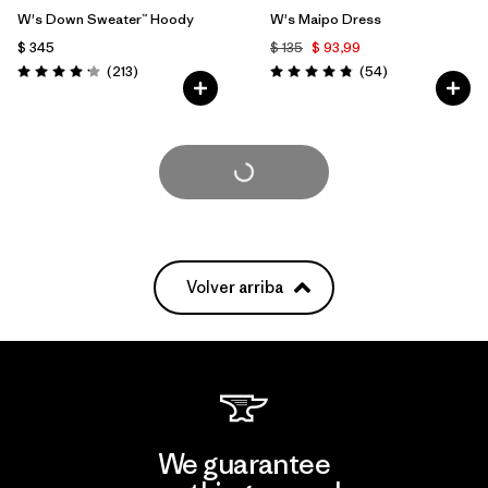
W's Down Sweater™ Hoody
W's Maipo Dress
$ 345
$ 135
$ 93,99
Comentarios
Comentarios
(213
)
(54
)
Valoración: 4.2 / 5
Valoración: 4.8 / 5
Cargar Más
Volver arriba
We guarantee