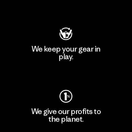
Visit Patagonia Action Works
We keep your gear in
play.
Visit Worn Wear
We give our profits to
the planet.