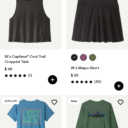
W's Capilene® Cool Trail
Cropped Tank
W's Maipo Skort
$ 49
Comentarios
(1
)
$ 95
Valoración: 5.0 / 5
Comentarios
(63
)
Valoración: 4.9 / 5
40
% Off
New