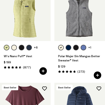
+6
+1
W's Nano Puff® Vest
Polar Mujer Sin Mangas Better
Sweater® Vest
$ 199
$ 129
Comentarios
(877
)
Valoración: 4.6 / 5
Comentarios
(273
)
Valoración: 4.7 / 5
Best Seller
Best Seller