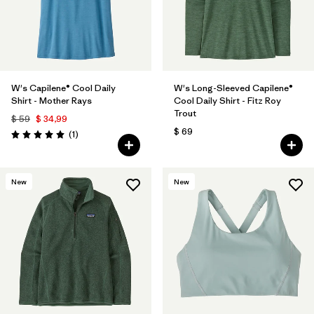
W's Capilene® Cool Daily
W's Long-Sleeved Capilene®
Shirt - Mother Rays
Cool Daily Shirt - Fitz Roy
Trout
$ 59
$ 34,99
$ 69
Comentarios
(1
)
Valoración: 5.0 / 5
New
New