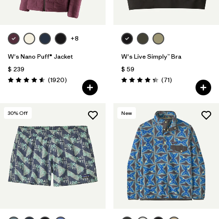
+8
W's Nano Puff® Jacket
W's Live Simply™ Bra
$ 239
$ 59
Comentarios
Comentarios
(1920
)
(71
)
Valoración: 4.6 / 5
Valoración: 4.3 / 5
30
% Off
New