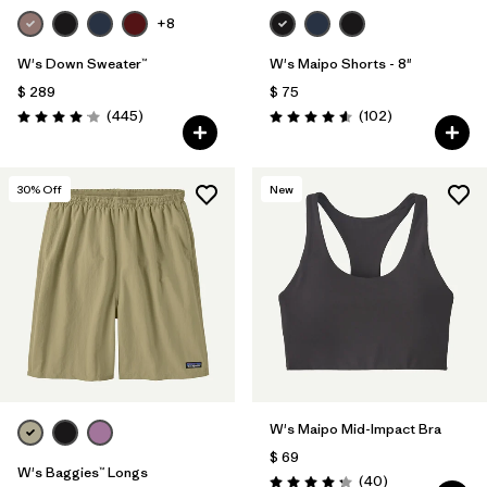
+8
W's Down Sweater™
W's Maipo Shorts - 8"
$ 289
$ 75
Comentarios
Comentarios
(445
)
(102
)
Valoración: 4.1 / 5
Valoración: 4.6 / 5
30
% Off
New
W's Maipo Mid-Impact Bra
$ 69
W's Baggies™ Longs
Comentarios
(40
)