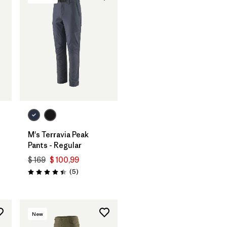
M's Terravia Peak
Pants - Regular
$ 169
$ 100,99
Comentarios
(5
)
Valoración: 4.4 / 5
New