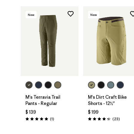
New
New
M's Terravia Trail
M's Dirt Craft Bike
Pants - Regular
Shorts - 12½"
$ 139
$ 199
Comentarios
Comenta
(1
)
(23
)
Valoración: 5.0 / 5
Valoración: 4.3 / 5