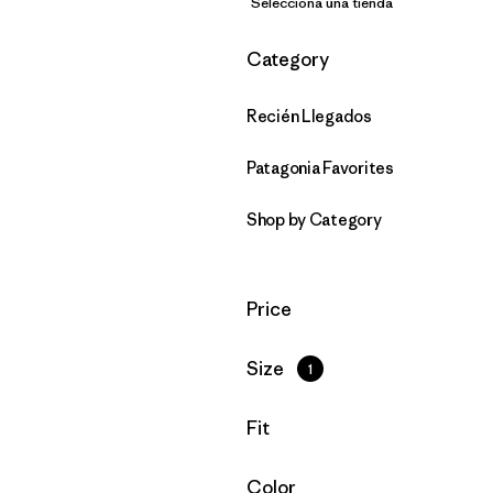
Selecciona una tienda
Filtrar por
Category
Recién Llegados
Patagonia Favorites
Shop by Category
Filtrar por
Price
Filtrar por
Size
1
Filtrar por
Fit
Filtrar por
Color