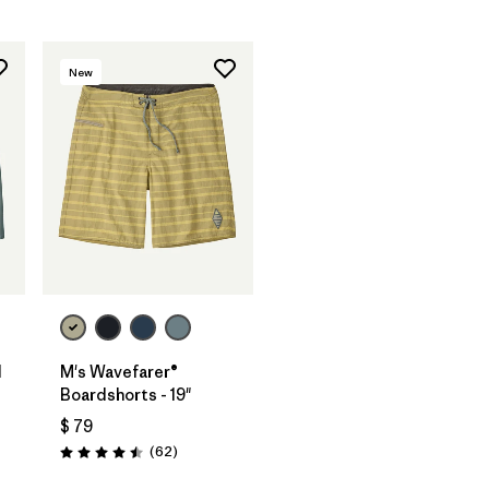
New
d
M's Wavefarer®
Boardshorts - 19"
$ 79
rios
Comentarios
(62
)
Valoración: 4.5 / 5