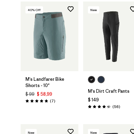
40
% Off
New
M's Landfarer Bike
Shorts - 10"
M's Dirt Craft Pants
$ 99
$ 58,99
$ 149
Comentarios
(7
)
Valoración: 4.9 / 5
Comenta
(56
)
Valoración: 4.3 / 5
New
New