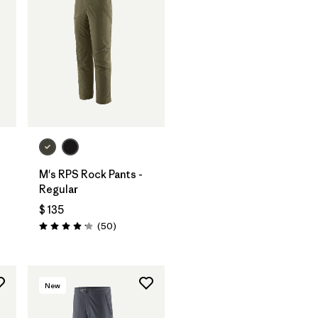
M's RPS Rock Pants -
Regular
os
$ 135
Comentarios
(50
)
Valoración: 4.2 / 5
New