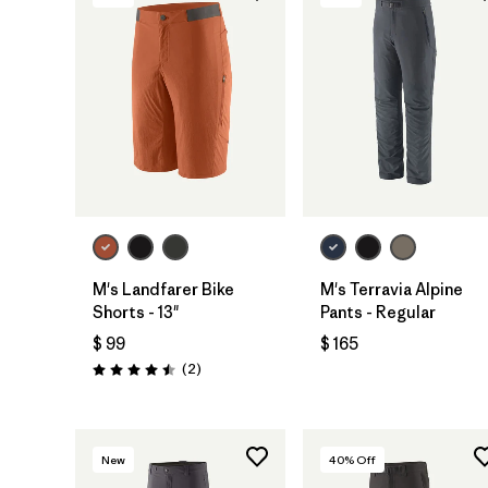
M's Landfarer Bike
M's Terravia Alpine
Shorts - 13"
Pants - Regular
$ 99
$ 165
Comentarios
(2
)
Valoración: 4.5 / 5
New
40
% Off