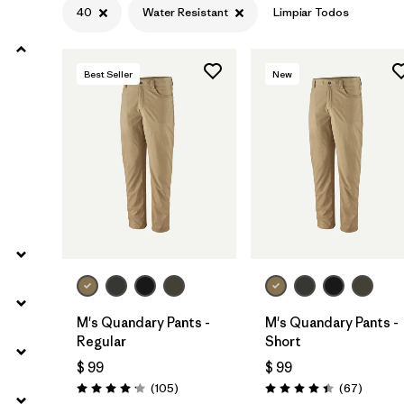
40
Water Resistant
Limpiar Todos
Filtrar por
Materials & Fabric
Best Seller
New
Filtrar por
Sport
Filtrar por
Product Family
Filtrar por
Gender
M's Quandary Pants -
M's Quandary Pants -
Regular
Short
$ 99
$ 99
Comentarios
Comenta
(105
)
(67
)
Valoración: 4.2 / 5
Valoración: 4.4 / 5