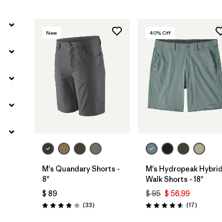
New
40
% Off
M's Quandary Shorts -
M's Hydropeak Hybri
8"
Walk Shorts - 18"
$ 89
$ 95
$ 56,99
Comentarios
Comenta
(33
)
(17
)
Valoración: 4.0 / 5
Valoración: 4.6 / 5