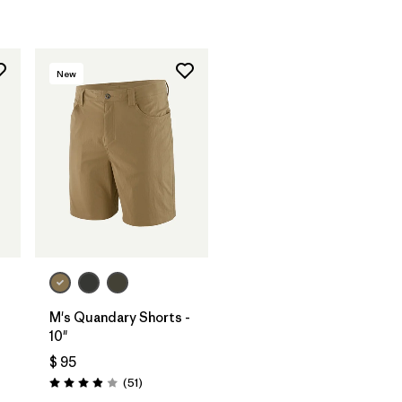
New
M's Quandary Shorts -
10"
$ 95
Comentarios
(51
)
rios
Valoración: 3.9 / 5