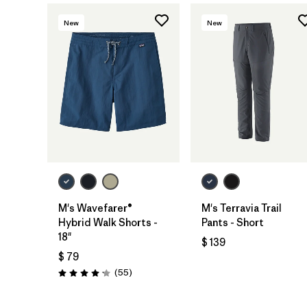
New
New
M's Wavefarer®
M's Terravia Trail
Hybrid Walk Shorts -
Pants - Short
18"
$ 139
$ 79
Comentarios
(55
)
Valoración: 4.1 / 5