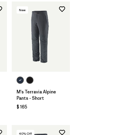
New
M's Terravia Alpine
Pants - Short
$ 165
rios
40
% Off