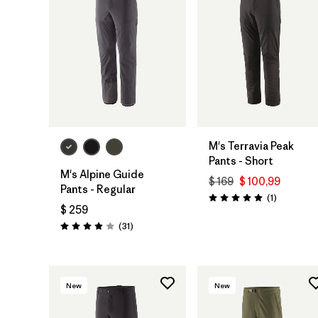
M's Terravia Peak
Pants - Short
M's Alpine Guide
$ 169
$ 100,99
Pants - Regular
Comentari
(1
)
Valoración: 5.0 / 5
$ 259
Comentarios
(31
)
Valoración: 3.9 / 5
New
New