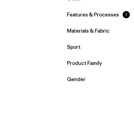
Filtrar por
Features & Processes
1
Filtrar por
Materials & Fabric
Filtrar por
Sport
Filtrar por
Product Family
Filtrar por
Gender