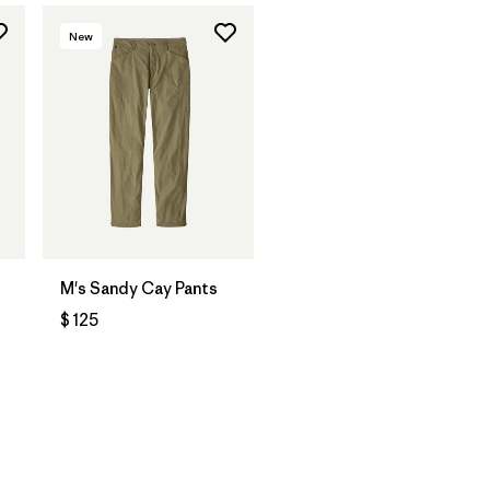
New
M's Sandy Cay Pants
$ 125