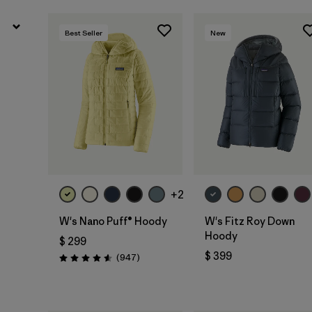
Best Seller
New
+2
W's Nano Puff® Hoody
W's Fitz Roy Down
Hoody
$ 299
$ 399
Comentarios
(947
)
Valoración: 4.6 / 5