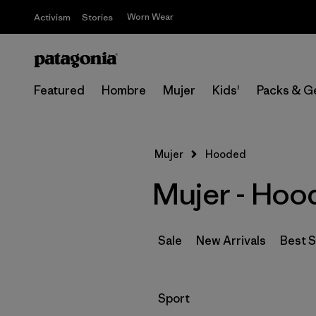
Worn Wear
Activism
Stories
Featured
Hombre
Mujer
Kids'
Packs & G
Mujer
Hooded
Mujer - Hoo
Sale
New Arrivals
Best S
Filtrar por
Sport