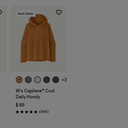
Best Seller
+3
W's Capilene® Cool
Daily Hoody
$ 69
Comentarios
(394
)
Valoración: 4.7 / 5