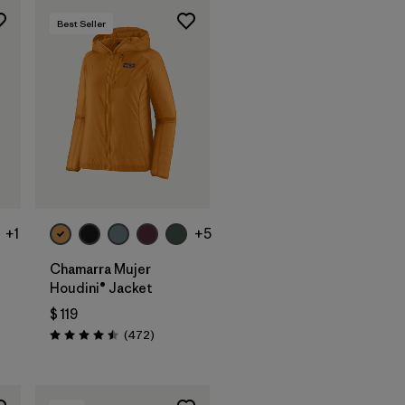
Best Seller
+1
+5
Chamarra Mujer
Houdini® Jacket
$ 119
rios
Comentarios
(472
)
Valoración: 4.5 / 5