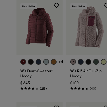
Best Seller
Best Seller
+4
W's Down Sweater™
W's R1® Air Full-Zip
Hoody
Hoody
$ 345
$ 199
Comentarios
Comenta
(213
)
(40
)
Valoración: 4.2 / 5
Valoración: 4.5 / 5