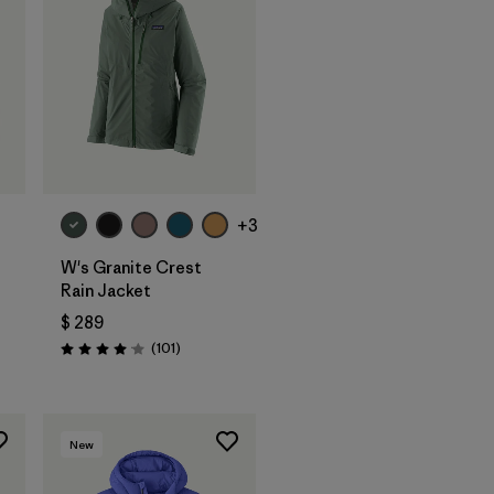
+3
W's Granite Crest
Rain Jacket
$ 289
Comentarios
(101
)
ios
Valoración: 4.1 / 5
New