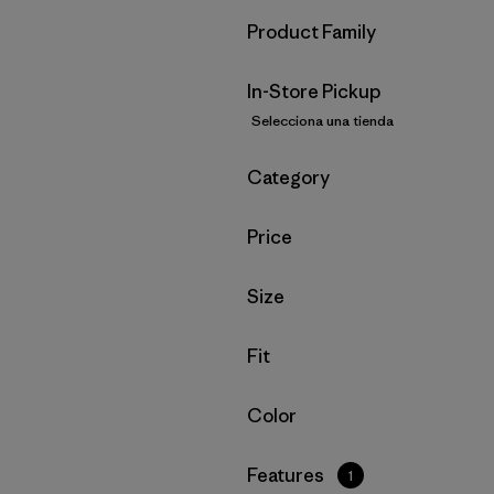
Filtrar por
Product Family
In-Store Pickup
Selecciona una tienda
Filtrar por
Category
Filtrar por
Price
Filtrar por
Size
Filtrar por
Fit
Filtrar por
Color
Filtrar por
Features
1