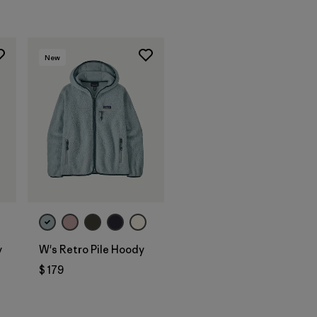
New
y
W's Retro Pile Hoody
$ 179