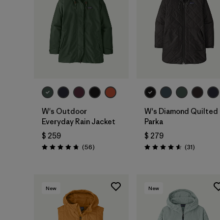
W's Outdoor
W's Diamond Quilted
Everyday Rain Jacket
Parka
$ 259
$ 279
Comentarios
Comentar
(56
)
(31
)
Valoración: 4.7 / 5
Valoración: 4.5 / 5
New
New