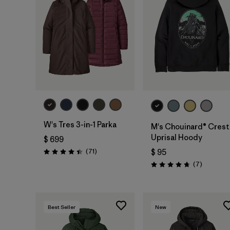
W's Tres 3-in-1 Parka
M's Chouinard® Crest
Uprisal Hoody
$ 699
Comentarios
(71
)
$ 95
Valoración: 4.4 / 5
Comentar
(7
)
Valoración: 4.7 / 5
Best Seller
New