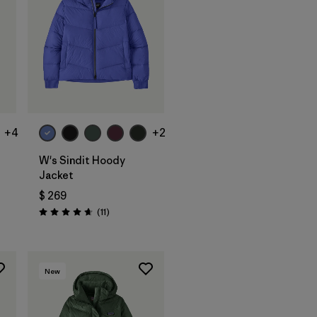
+4
+2
W's Sindit Hoody
Jacket
$ 269
ios
Comentarios
(11
)
Valoración: 4.6 / 5
New