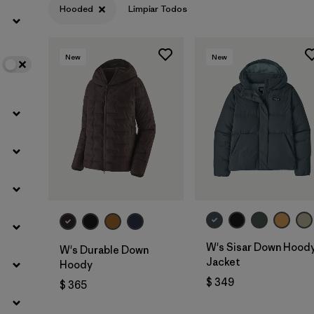
Hooded
Limpiar Todos
Filtrar por
Color
New
New
Filtrar por
Features
1
Filtrar por
Materials & Fabric
W's Sisar Down Hood
W's Durable Down
Jacket
Hoody
$ 349
$ 365