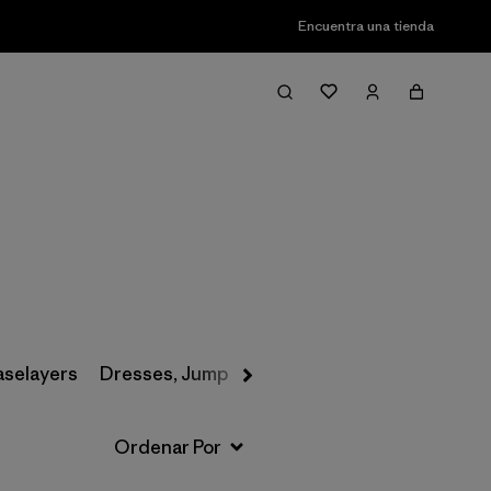
Encuentra una tienda
Filter & Sort
aselayers
Dresses, Jumpsuits & Overalls
Swimwear