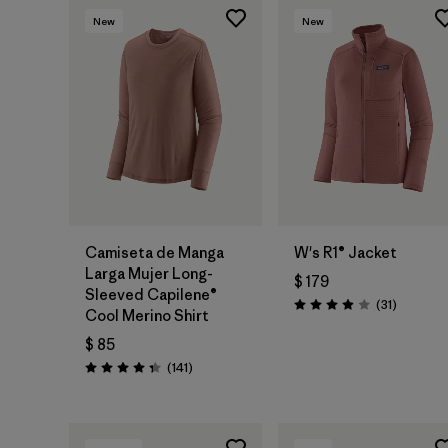
New
New
Camiseta de Manga
W's R1® Jacket
Larga Mujer Long-
$ 179
Sleeved Capilene®
Comentar
(31
)
Valoración: 3.9 / 5
Cool Merino Shirt
$ 85
Comentarios
(141
)
Valoración: 4.4 / 5