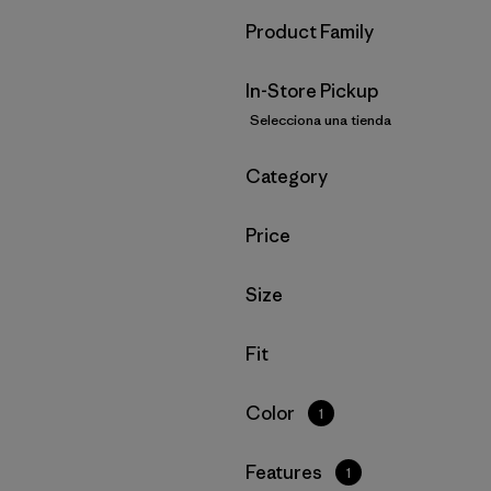
Filtrar por
Product Family
In-Store Pickup
Selecciona una tienda
Filtrar por
Category
Filtrar por
Price
Filtrar por
Size
Filtrar por
Fit
Filtrar por
Color
1
Filtrar por
Features
1