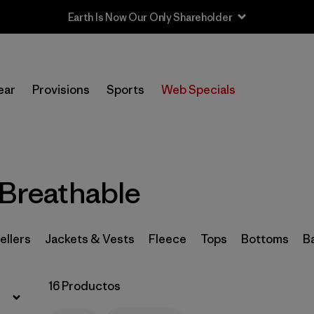
Earth Is Now Our Only Shareholder
Filtrar por
Sport
ear
Provisions
Sports
Web Specials
Filtrar por
Product Family
In-Store Pickup
Selecciona una tienda
 Breathable
Filtrar por
Category
Filtrar por
Price
ellers
Jackets & Vests
Fleece
Tops
Bottoms
B
Filtrar por
Size
16 Productos
Filtrar por
Fit