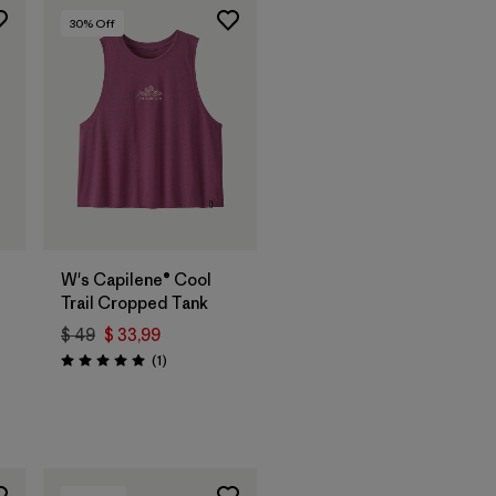
30
% Off
W's Capilene® Cool
Trail Cropped Tank
$ 49
$ 33,99
ios
Comentarios
(1
)
Valoración: 5.0 / 5