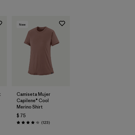
New
t
Camiseta Mujer
Capilene® Cool
Merino Shirt
$ 75
rios
Comentarios
(123
)
Valoración: 4.2 / 5