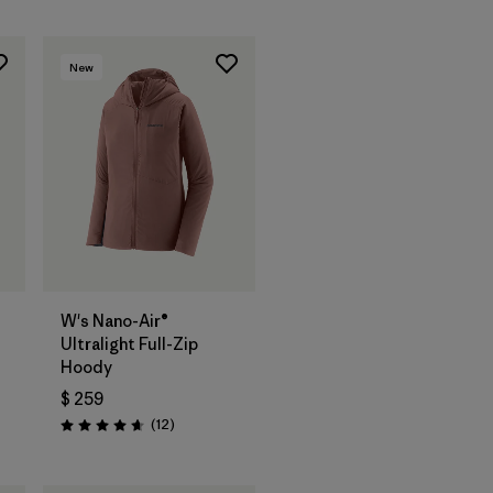
New
W's Nano-Air®
Ultralight Full-Zip
Hoody
$ 259
Comentarios
(12
)
Valoración: 4.7 / 5