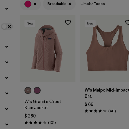
Breathable
Limpiar Todos
Filtrar por
Color
1
New
New
Filtrar por
Features
1
Filtrar por
Materials & Fabric
W's Maipo Mid-Impac
Bra
W's Granite Crest
$ 69
Rain Jacket
Comenta
(40
)
Valoración: 4.3 / 5
$ 289
Comentarios
(101
)
Valoración: 4.1 / 5