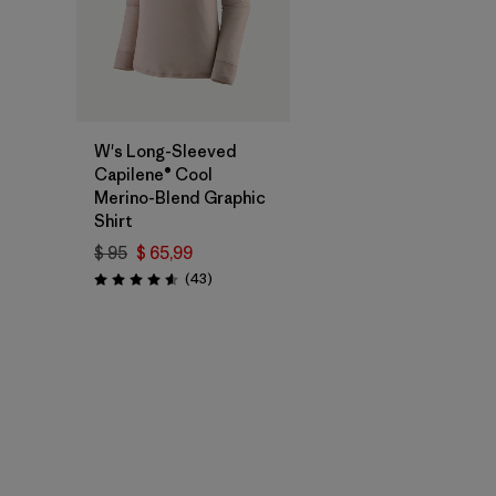
W's Long-Sleeved
Capilene® Cool
Merino-Blend Graphic
Shirt
$ 95
$ 65,99
Comentarios
(43
)
Valoración: 4.6 / 5