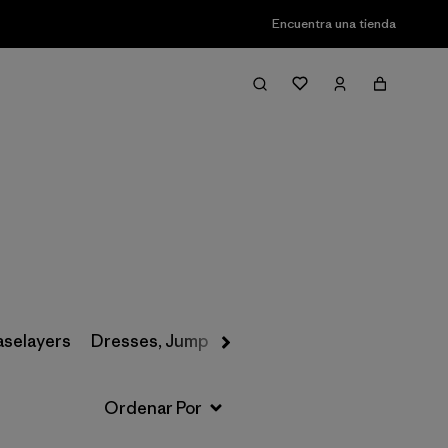
Encuentra una tienda
Filter & Sort
aselayers
Dresses, Jumpsuits & Overalls
Swimwear