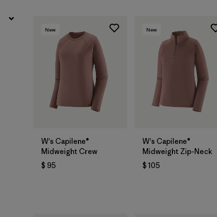
New
New
W's Capilene®
W's Capilene®
Midweight Crew
Midweight Zip-Neck
$ 95
$ 105