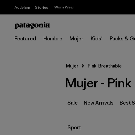
Worn Wear
Activism
Stories
Featured
Hombre
Mujer
Kids'
Packs & G
Mujer
Pink, Breathable
Mujer - Pink
Sale
New Arrivals
Best S
Filtrar por
Sport