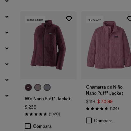
Best Seller
40
% Off
Chamarra de Niño
Nano Puff® Jacket
W's Nano Puff® Jacket
$ 119
$ 70,99
$ 239
Coment
(104
)
Valoración: 4.7 / 5
Comentarios
(1920
)
Valoración: 4.6 / 5
Compara
Compara