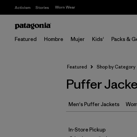
Worn Wear
Activism
Stories
Featured
Hombre
Mujer
Kids'
Packs & G
Featured
Shop by Category
Puffer Jacke
Men's Puffer Jackets
Wome
In-Store Pickup