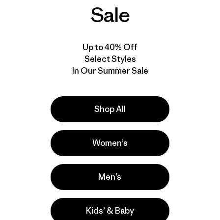
Sale
New
New
Up to 40% Off
Select Styles
In Our Summer Sale
Shop All
Women’s
W's Nano-Air® Light
W's Fitz Roy Down
Hoody
Jacket
$ 299
$ 365
Men’s
Compara
Compara
Kids’ & Baby