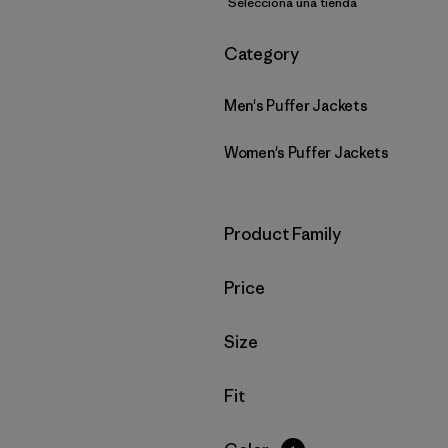
Selecciona una tienda
Filtrar por
Category
Men's Puffer Jackets
Women's Puffer Jackets
Filtrar por
Product Family
Filtrar por
Price
Filtrar por
Size
Filtrar por
Fit