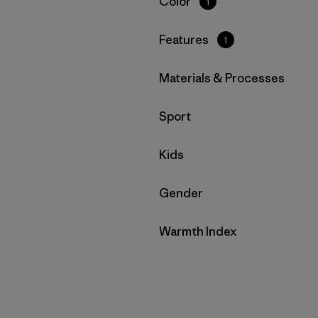
Filtrar por
Color
1
Filtrar por
Features
1
Filtrar por
Materials & Processes
Filtrar por
Sport
Filtrar por
Kids
Filtrar por
Gender
Filtrar por
Warmth Index