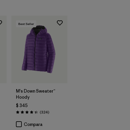
Best Seller
M's Down Sweater™
Hoody
$ 345
arios
Comentarios
(324
)
Valoración: 4.4 / 5
Compara