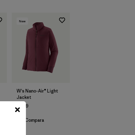
New
W's Nano-Air® Light
Jacket
$ 259
Compara