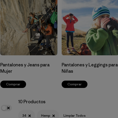
Filtrar por
Materials & Fabric
1
Filtrar por
Sport
Filtrar por
Gender
Pantalones y Jeans para
Pantalones y Leggings para
Mujer
Niñas
Comprar
Comprar
10 Productos
34
Hemp
Limpiar Todos