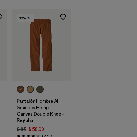
30
% Off
Pantalón Hombre All
Seasons Hemp
-
Canvas Double Knee -
Regular
$ 85
$ 58,99
ios
Comentarios
(275
)