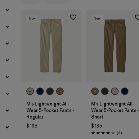
New
New
M's Lightweight All-
M's Lightweight All-
Wear 5-Pocket Pants -
Wear 5-Pocket Pants 
Regular
Short
$ 135
$ 135
Comentar
(3
)
Valoración: 4.0 / 5