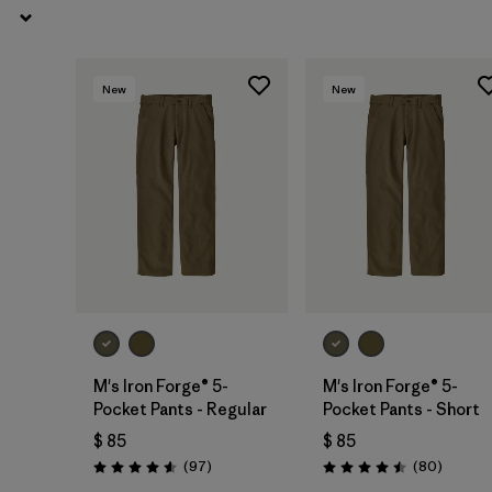
New
New
M's Iron Forge® 5-
M's Iron Forge® 5-
Pocket Pants - Regular
Pocket Pants - Short
$ 85
$ 85
Comentarios
Comenta
(97
)
(80
)
Valoración: 4.6 / 5
Valoración: 4.5 / 5