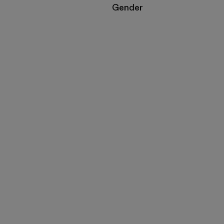
Filtrar por
Gender