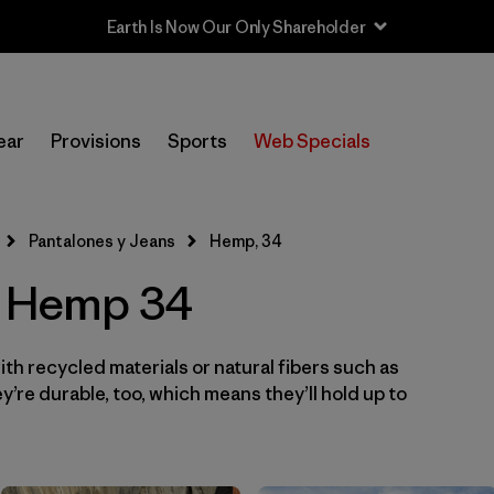
Earth Is Now Our Only Shareholder
In-Store Pickup
Selecciona una tienda
ear
Provisions
Sports
Web Specials
Filtrar por
Category
Pantalones y Jeans
Hemp, 34
Filtrar por
Price
- Hemp 34
Filtrar por
Size
1
th recycled materials or natural fibers such as
Filtrar por
Fit
’re durable, too, which means they’ll hold up to
Filtrar por
Color
Filtrar por
Features & Processes