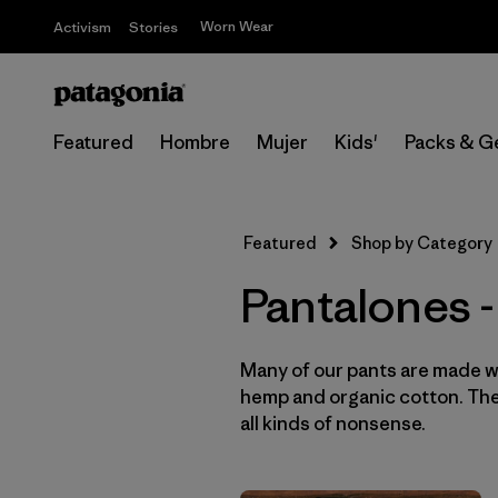
Worn Wear
Activism
Stories
Featured
Hombre
Mujer
Kids'
Packs & G
Featured
Shop by Category
Pantalones 
Many of our pants are made wi
hemp and organic cotton. They
all kinds of nonsense.