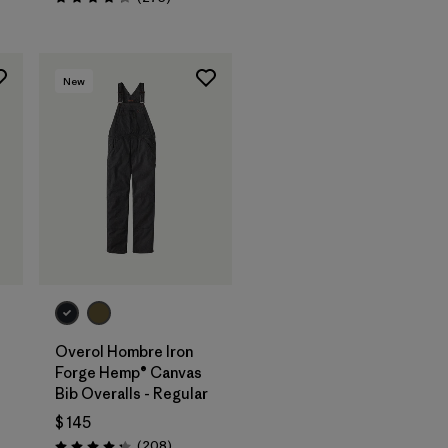
Valoración: 4.2 / 5
New
Overol Hombre Iron
Forge Hemp® Canvas
Bib Overalls - Regular
$ 145
rios
Comentarios
(208
)