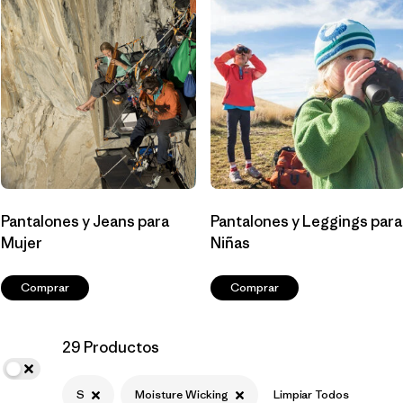
Filtrar por
Materials & Fabric
Filtrar por
Sport
Filtrar por
Product Family
Filtrar por
Gender
Pantalones y Jeans para
Pantalones y Leggings para
Filtrar por
Kids
Mujer
Niñas
Comprar
Comprar
29 Productos
S
Moisture Wicking
Limpiar Todos