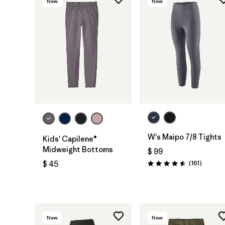
New
New
W's Maipo 7/8 Tights
Kids' Capilene®
Midweight Bottoms
$ 99
Comenta
(161
)
$ 45
Valoración: 4.5 / 5
New
New