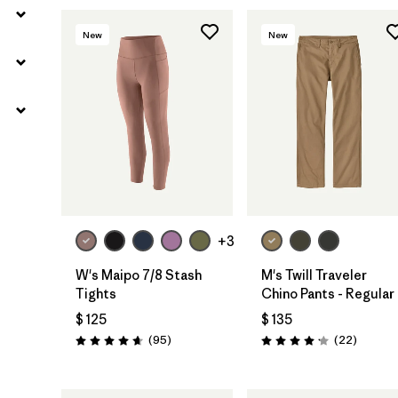
New
New
+3
W's Maipo 7/8 Stash
M's Twill Traveler
Tights
Chino Pants - Regular
$ 125
$ 135
Comentarios
Comenta
(95
)
(22
)
Valoración: 4.7 / 5
Valoración: 4.2 / 5