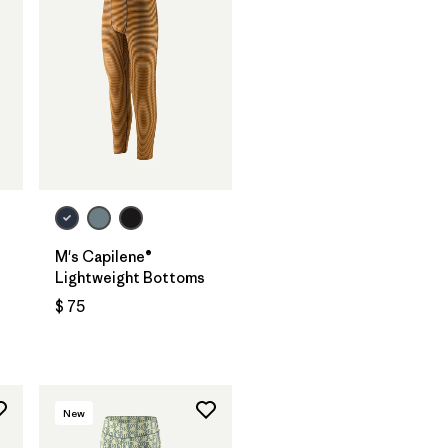
M's Capilene®
Lightweight Bottoms
$ 75
rios
New