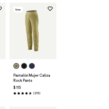
New
Pantalón Mujer Caliza
Rock Pants
$ 115
rios
Comentarios
(213
)
Valoración: 4.6 / 5