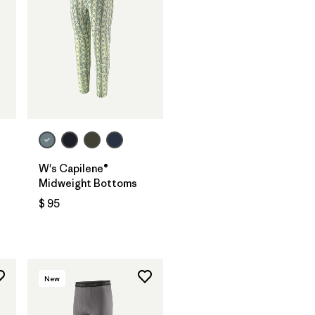
W's Capilene®
Midweight Bottoms
$ 95
rios
New