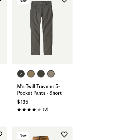
New
M's Twill Traveler 5-
Pocket Pants - Short
rios
$ 135
Comentarios
(8
)
Valoración: 4.0 / 5
New