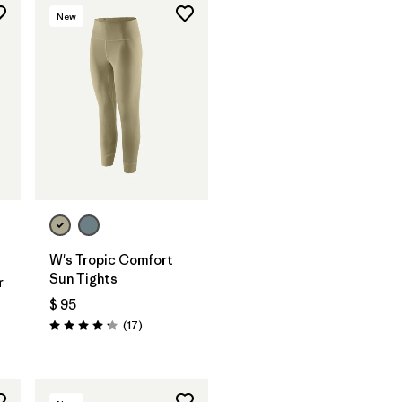
New
W's Tropic Comfort
Sun Tights
r
$ 95
Comentarios
(17
)
rios
Valoración: 4.2 / 5