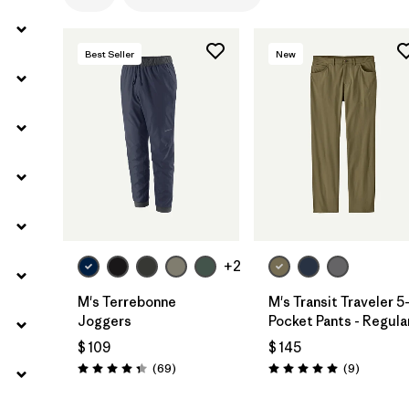
Best Seller
New
+2
M's Terrebonne
M's Transit Traveler 5
Joggers
Pocket Pants - Regula
$ 109
$ 145
Comentarios
Comentar
(69
)
(9
)
Valoración: 4.3 / 5
Valoración: 5.0 / 5