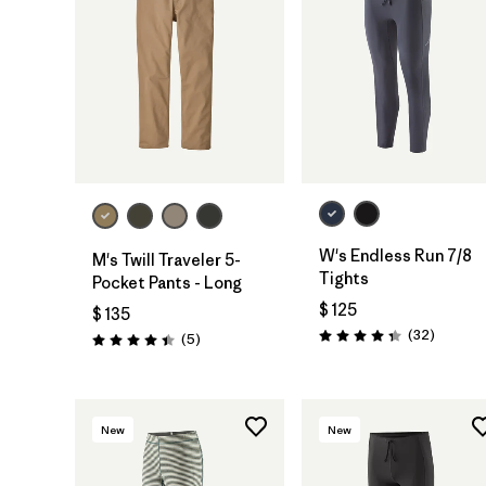
W's Endless Run 7/8
M's Twill Traveler 5-
Tights
Pocket Pants - Long
$ 125
$ 135
Comenta
(32
)
Comentarios
(5
)
Valoración: 4.3 / 5
Valoración: 4.4 / 5
New
New