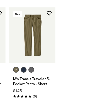
New
-
M's Transit Traveler 5-
r
Pocket Pants - Short
$ 145
ios
Comentarios
(5
)
Valoración: 5.0 / 5