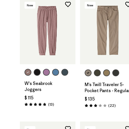
New
New
W's Seabrook
M's Twill Traveler 5-
Joggers
Pocket Pants - Regula
$ 115
$ 135
Comentarios
(13
)
Comenta
(22
)
Valoración: 4.8 / 5
Valoración: 3.0 / 5