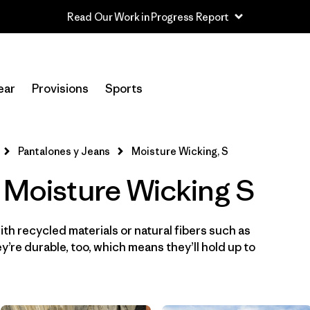
Read Our Work in Progress Report
In-Store Pickup
Selecciona una tienda
ear
Provisions
Sports
Filtrar por
Category
Pantalones y Jeans
Moisture Wicking, S
Filtrar por
Price
 Moisture Wicking S
Filtrar por
Size
1
th recycled materials or natural fibers such as
Filtrar por
Fit
’re durable, too, which means they’ll hold up to
Filtrar por
Color
Filtrar por
Features & Processes
1