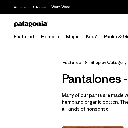
Worn Wear
Activism
Stories
Featured
Hombre
Mujer
Kids'
Packs & G
Featured
Shop by Category
Pantalones -
Many of our pants are made wi
hemp and organic cotton. They
all kinds of nonsense.