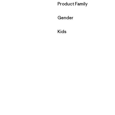
Filtrar por
Product Family
Filtrar por
Gender
Filtrar por
Kids