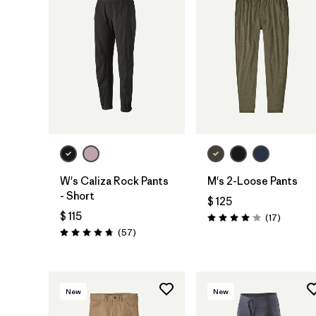
W's Caliza Rock Pants
M's 2-Loose Pants
- Short
$ 125
$ 115
Comenta
(17
)
Valoración: 4.1 / 5
Comentarios
(57
)
Valoración: 4.8 / 5
New
New