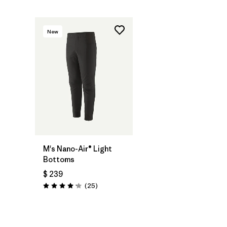
New
M's Nano-Air® Light
Bottoms
$ 239
Comentarios
(25
)
Valoración: 4.2 / 5