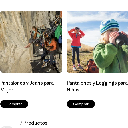
Filtrar por
Materials & Fabric
1
Filtrar por
Sport
Filtrar por
Product Family
Filtrar por
Gender
Pantalones y Jeans para
Pantalones y Leggings para
Mujer
Niñas
Comprar
Comprar
7 Productos