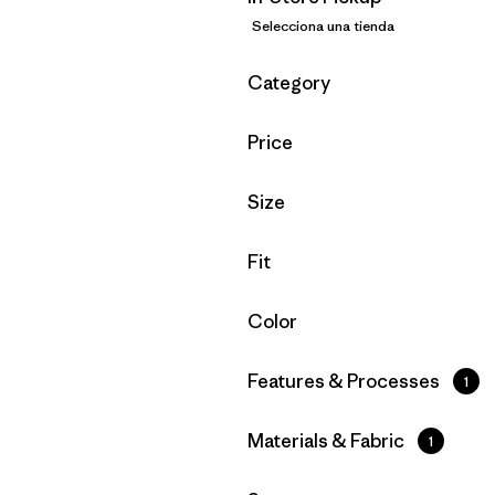
Selecciona una tienda
Filtrar por
Category
Filtrar por
Price
Filtrar por
Size
Filtrar por
Fit
Filtrar por
Color
Filtrar por
Features & Processes
1
Filtrar por
Materials & Fabric
1