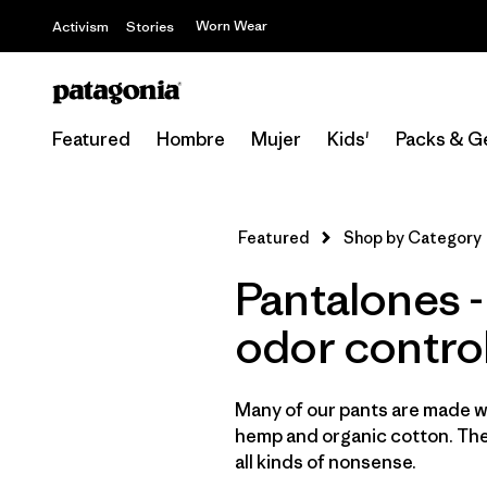
Worn Wear
Activism
Stories
Featured
Hombre
Mujer
Kids'
Packs & G
Featured
Shop by Category
Pantalones 
odor contro
Many of our pants are made wi
hemp and organic cotton. They
all kinds of nonsense.