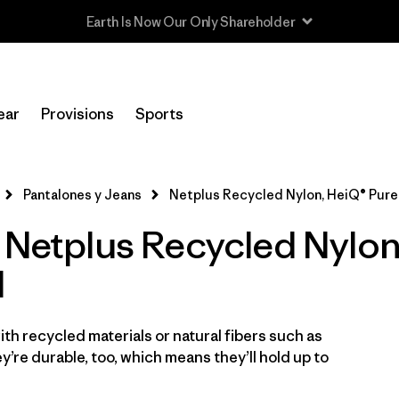
In-Store Pickup
Selecciona una tienda
ear
Provisions
Sports
Filtrar por
Category
Pantalones y Jeans
Netplus Recycled Nylon, HeiQ® Pure
Filtrar por
Price
- Netplus Recycled Nylo
Filtrar por
Size
l
Filtrar por
Fit
th recycled materials or natural fibers such as
Filtrar por
Color
’re durable, too, which means they’ll hold up to
Filtrar por
Features & Processes
1