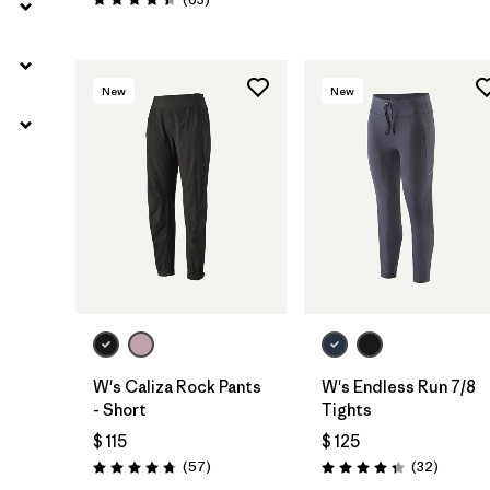
Valoración: 4.4 / 5
New
New
W's Caliza Rock Pants
W's Endless Run 7/8
- Short
Tights
$ 115
$ 125
Comentarios
Comenta
(57
)
(32
)
Valoración: 4.8 / 5
Valoración: 4.3 / 5