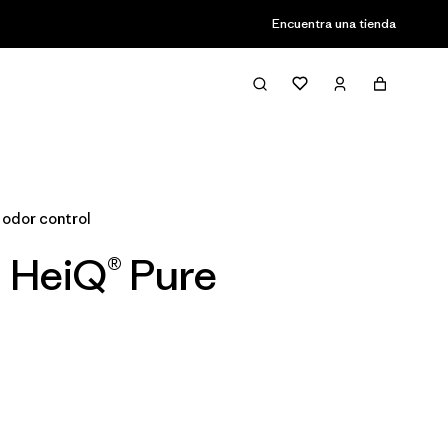
Encuentra una tienda
Filter & Sort
 odor control
n HeiQ® Pure