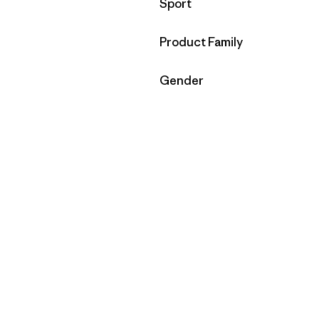
Filtrar por
Sport
Filtrar por
Product Family
Filtrar por
Gender