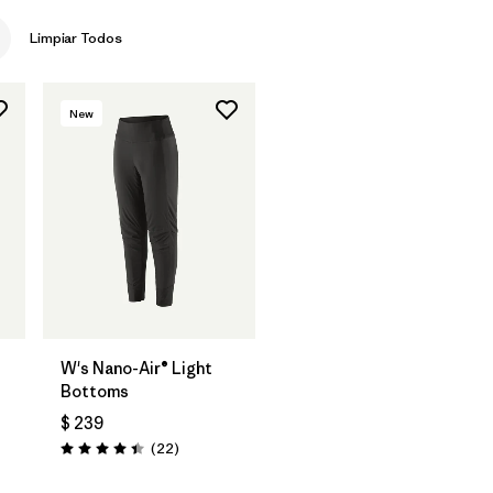
Limpiar Todos
New
W's Nano-Air® Light
Bottoms
$ 239
Comentarios
(22
)
Valoración: 4.4 / 5
rios