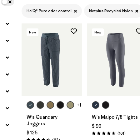
HeiQ® Pure odor control
Netplus Recycled Nylon
New
New
+1
W's Quandary
W's Maipo 7/8 Tights
Joggers
$ 99
$ 125
Comenta
(161
)
Valoración: 4.5 / 5
Comentarios
(63
)