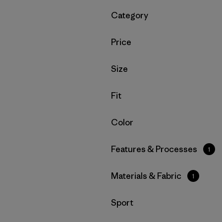
Filtrar por
Category
Filtrar por
Price
Filtrar por
Size
Filtrar por
Fit
Filtrar por
Color
Filtrar por
Features & Processes
1
Filtrar por
Materials & Fabric
1
Filtrar por
Sport