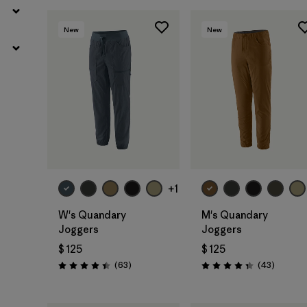
New
New
+1
W's Quandary
M's Quandary
Joggers
Joggers
$ 125
$ 125
Comentarios
Comenta
(63
)
(43
)
Valoración: 4.4 / 5
Valoración: 4.4 / 5