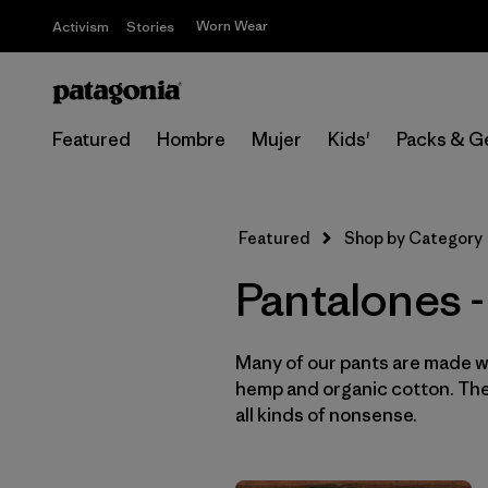
Worn Wear
Activism
Stories
Featured
Hombre
Mujer
Kids'
Packs & G
Featured
Shop by Category
Pantalones 
Many of our pants are made wi
hemp and organic cotton. They
all kinds of nonsense.