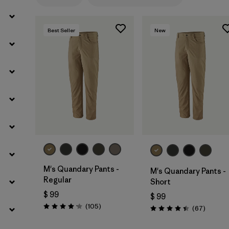
Best Seller
New
M's Quandary Pants -
M's Quandary Pants -
Regular
Short
$ 99
$ 99
Comentarios
(105
)
Comenta
(67
)
Valoración: 4.2 / 5
Valoración: 4.4 / 5