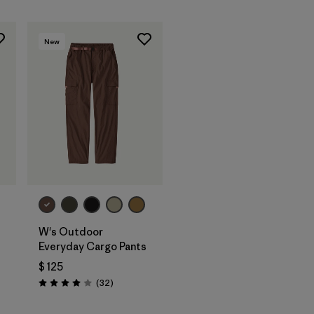
New
W's Outdoor
Everyday Cargo Pants
$ 125
Comentarios
(32
)
rios
Valoración: 4.0 / 5