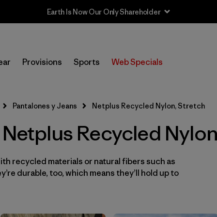
In-Store Pickup
Selecciona una tienda
ear
Provisions
Sports
Web Specials
Filtrar por
Category
Pantalones y Jeans
Netplus Recycled Nylon, Stretch
Filtrar por
Price
- Netplus Recycled Nylon
Filtrar por
Size
th recycled materials or natural fibers such as
Filtrar por
Fit
’re durable, too, which means they’ll hold up to
Filtrar por
Color
Filtrar por
Features & Processes
1