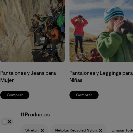
Filtrar por
Materials & Fabric
1
Filtrar por
Sport
Filtrar por
Product Family
Filtrar por
Gender
Pantalones y Jeans para
Pantalones y Leggings para
Mujer
Niñas
Comprar
Comprar
11 Productos
Stretch
Netplus Recycled Nylon
Limpiar Tod