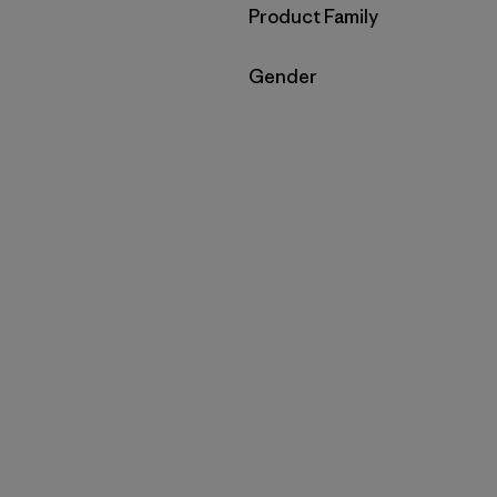
Filtrar por
Product Family
Filtrar por
Gender