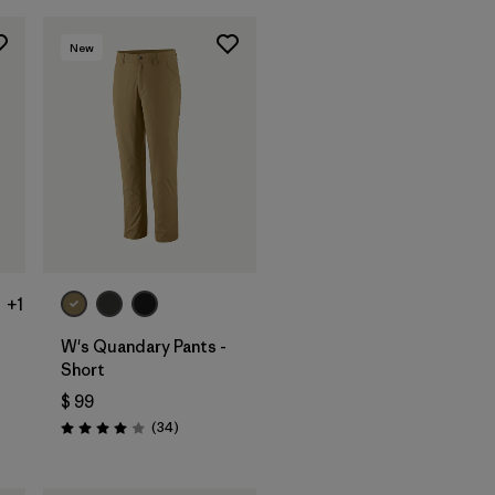
New
+1
W's Quandary Pants -
Short
$ 99
rios
Comentarios
(34
)
Valoración: 4.0 / 5