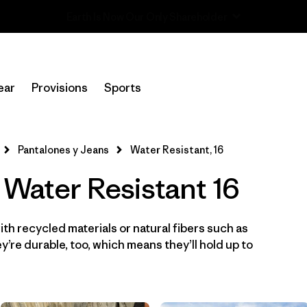
Read Our Work in Progress Report
In-Store Pickup
Selecciona una tienda
ear
Provisions
Sports
Filtrar por
Category
Pantalones y Jeans
Water Resistant, 16
Filtrar por
Price
 Water Resistant 16
Filtrar por
Size
1
th recycled materials or natural fibers such as
Filtrar por
Fit
’re durable, too, which means they’ll hold up to
Filtrar por
Color
Filtrar por
Features & Processes
1