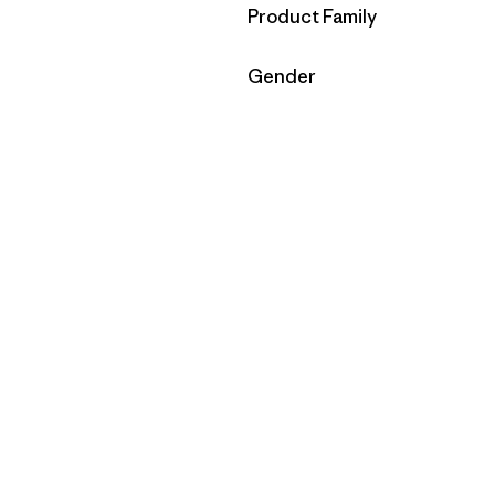
Filtrar por
Product Family
Filtrar por
Gender