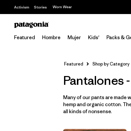
Worn Wear
Activism
Stories
Featured
Hombre
Mujer
Kids'
Packs & G
Featured
Shop by Category
Pantalones -
Many of our pants are made wi
hemp and organic cotton. They
all kinds of nonsense.