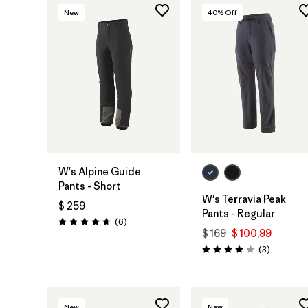
New
40
% Off
W's Alpine Guide
Pants - Short
W's Terravia Peak
$ 259
Pants - Regular
Comentarios
(6
)
Valoración: 4.7 / 5
$ 169
$ 100,99
Comentar
(3
)
Valoración: 4.0 / 5
New
New