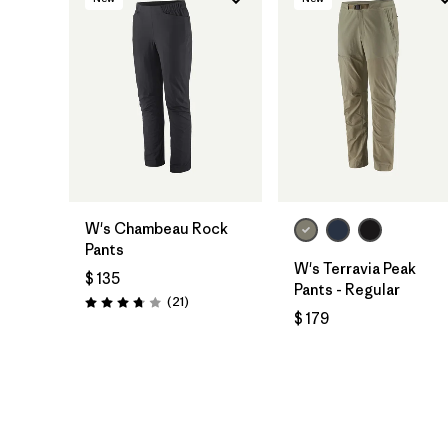
W's Chambeau Rock
Pants
W's Terravia Peak
$ 135
Pants - Regular
Comentarios
(21
)
Valoración: 3.8 / 5
$ 179