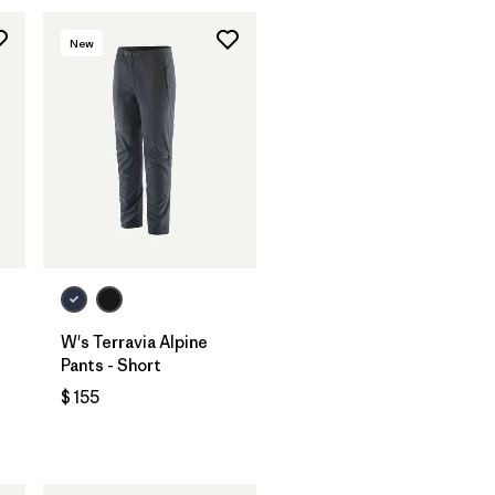
New
W's Terravia Alpine
Pants - Short
$ 155
ios