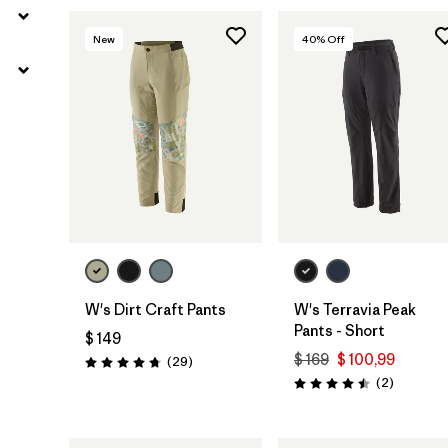
New
40
% Off
W's Dirt Craft Pants
W's Terravia Peak
Pants - Short
$ 149
$ 169
$ 100,99
Comentarios
(29
)
Valoración: 4.8 / 5
Comentar
(2
)
Valoración: 4.5 / 5