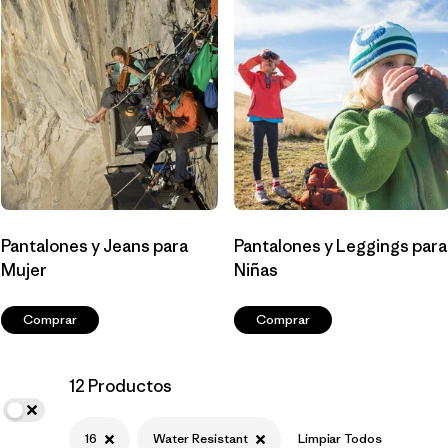
Filtrar por
Materials & Fabric
Filtrar por
Sport
Filtrar por
Product Family
Filtrar por
Gender
Pantalones y Jeans para
Pantalones y Leggings para
Mujer
Niñas
Comprar
Comprar
12 Productos
16
Water Resistant
Limpiar Todos