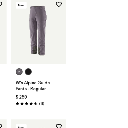
New
W's Alpine Guide
Pants - Regular
$ 259
ios
Comentarios
(11
)
Valoración: 4.6 / 5
New