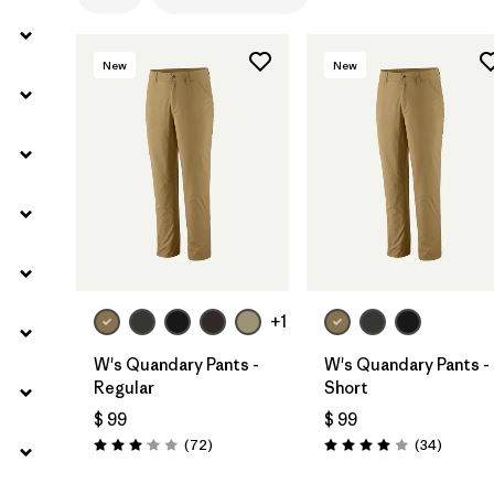
New
New
+1
W's Quandary Pants -
W's Quandary Pants -
Regular
Short
$ 99
$ 99
Comentarios
Comenta
(72
)
(34
)
Valoración: 3.1 / 5
Valoración: 4.0 / 5