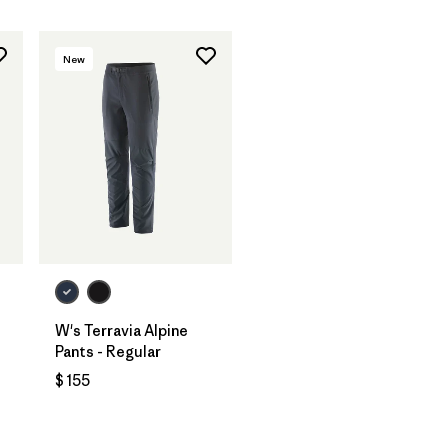
New
W's Terravia Alpine
Pants - Regular
$ 155
rios