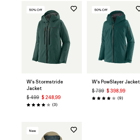
50
% Off
50
% Off
W's Stormstride
W's PowSlayer Jacket
Jacket
$ 799
$ 398,99
$ 499
$ 248,99
Comentar
(9
)
Valoración: 4.1 / 5
Comentarios
(3
)
Valoración: 4.0 / 5
New