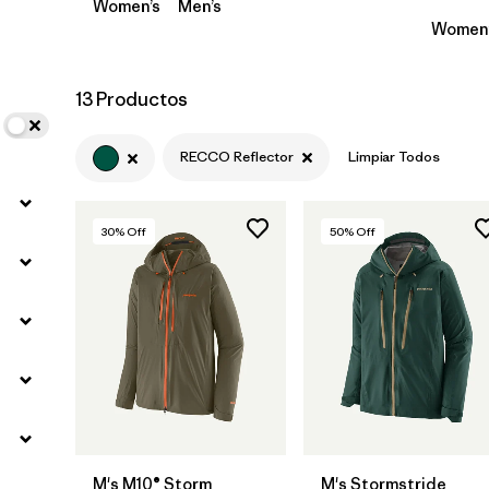
Women’s
Men’s
Women’
13 Productos
RECCO Reflector
Limpiar Todos
30
% Off
50
% Off
M's M10® Storm
M's Stormstride