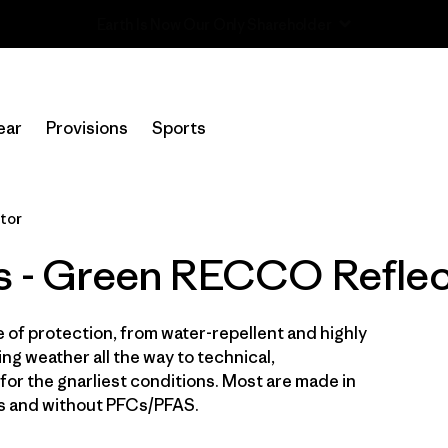
Read Our Work in Progress Report
In-Store Pickup
Selecciona una tienda
ear
Provisions
Sports
Filtrar por
Price
tor
Filtrar por
Size
ts - Green RECCO Reflec
Filtrar por
Fit
e of protection, from water-repellent and highly
Filtrar por
Color
1
ng weather all the way to technical,
for the gnarliest conditions. Most are made in
Filtrar por
Features & Processes
1
es and without PFCs/PFAS.
Filtrar por
Sport