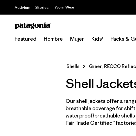
Worn Wear
Activism
Stories
Featured
Hombre
Mujer
Kids'
Packs & G
Shells
Green, RECCO Reflec
Shell Jacke
Our shell jackets offer a rang
breathable coverage for shifti
waterproof/breathable shells 
Fair Trade Certified™ factori