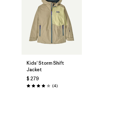
Kids' Storm Shift
Jacket
$ 279
Comentarios
(4
)
Valoración: 4.0 / 5