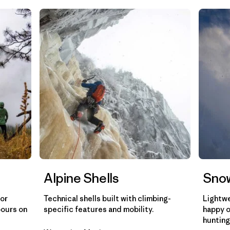
Filtrar por
Gender
Filtrar por
Category
Alpine Shells
Snow
for
Technical shells built with climbing-
Lightwe
pours on
specific features and mobility.
happy o
hunting