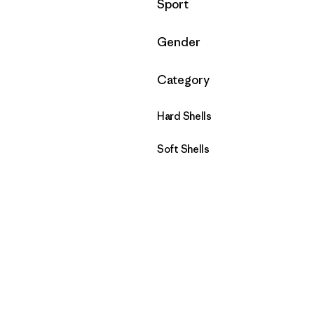
Filtrar por
Sport
Filtrar por
Gender
Filtrar por
Category
Hard Shells
Soft Shells