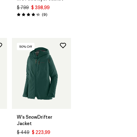
$ 799
$ 398,99
Comentarios
(9
)
Valoración: 4.2 / 5
rios
50
% Off
W's SnowDrifter
Jacket
$ 449
$ 223,99
rios