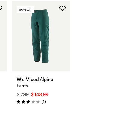
50
% Off
W's Mixed Alpine
Pants
$ 299
$ 148,99
ios
Comentarios
(1
)
Valoración: 3.0 / 5