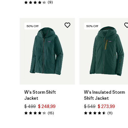
Comentarios
(9
)
Valoración: 4.2 / 5
50
% Off
50
% Off
W's Storm Shift
W's Insulated Storm
Jacket
Shift Jacket
$ 499
$ 248,99
$ 549
$ 273,99
Comentarios
Comentar
(15
)
(11
)
Valoración: 4.3 / 5
Valoración: 4.5 / 5