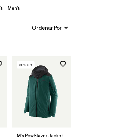
s
Men’s
50
% Off
M's PowSlayer Jacket