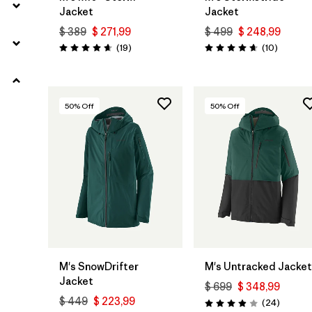
Jacket
Jacket
$ 389
$ 271,99
$ 499
$ 248,99
Comentarios
Comenta
(19
)
(10
)
Valoración: 4.7 / 5
Valoración: 4.7 / 5
50
% Off
50
% Off
M's SnowDrifter
M's Untracked Jacket
Jacket
$ 699
$ 348,99
$ 449
$ 223,99
Comenta
(24
)
Valoración: 3.9 / 5