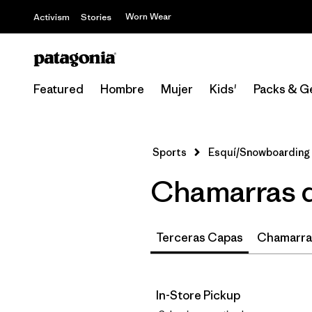
Worn Wear
Activism
Stories
Featured
Hombre
Mujer
Kids'
Packs & G
Sports
Esquí/Snowboarding
Chamarras d
Terceras Capas
Chamarras
In-Store Pickup