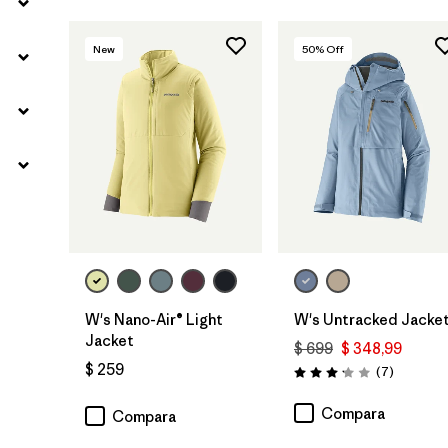
New
50
% Off
W's Nano-Air® Light
W's Untracked Jacke
Jacket
$ 699
$ 348,99
$ 259
Comentar
(7
)
Valoración: 3.1 / 5
Compara
Compara