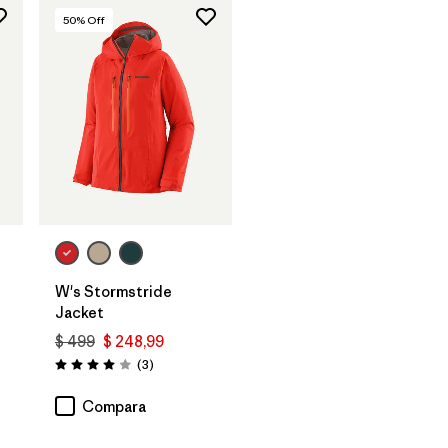
50
% Off
W's Stormstride
Jacket
$ 499
$ 248,99
rios
Comentarios
(3
)
Valoración: 4.0 / 5
Compara