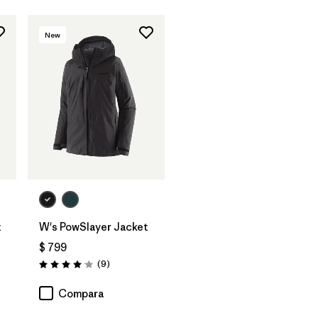
New
t
W's PowSlayer Jacket
$ 799
ios
Comentarios
(9
)
Valoración: 4.1 / 5
Compara