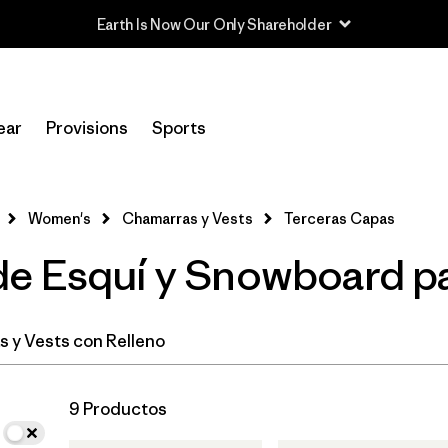
In-Store Pickup
Selecciona una tienda
ear
Provisions
Sports
Filtrar por
Category
Women's
Chamarras y Vests
Terceras Capas
Filtrar por
Price
e Esquí y Snowboard p
Filtrar por
Size
Filtrar por
Fit
 y Vests con Relleno
Filtrar por
Color
9 Productos
Filtrar por
Features & Processes