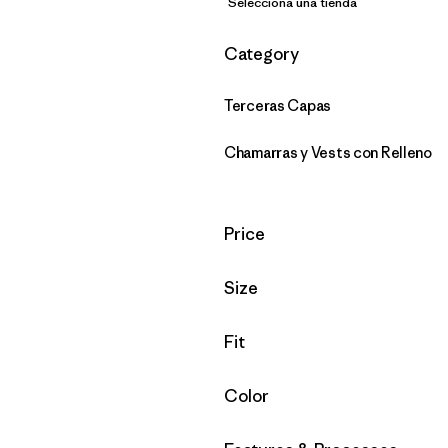
Selecciona una tienda
Filtrar por
Category
Terceras Capas
Chamarras y Vests con Relleno
Filtrar por
Price
Filtrar por
Size
Filtrar por
Fit
Filtrar por
Color