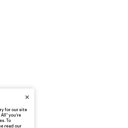
y for our site
All” you’re
es. To
se read our