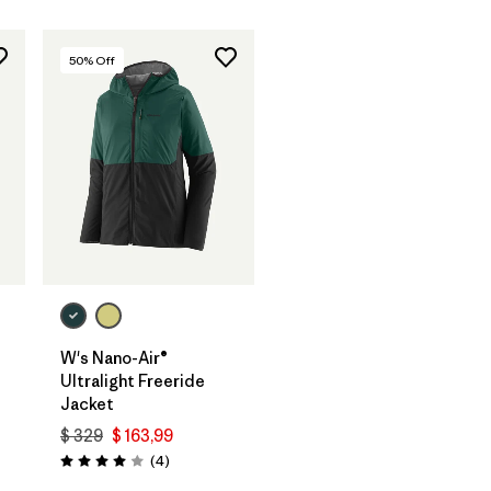
50
% Off
W's Nano-Air®
Ultralight Freeride
Jacket
$ 329
$ 163,99
Comentarios
(4
)
Valoración: 4.0 / 5