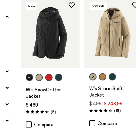
New
50
% Off
Filtrar por
Materials & Fabric
Filtrar por
Product Family
Filtrar por
Gender
W's Storm Shift
W's SnowDrifter
Jacket
Jacket
$ 499
$ 248,99
$ 469
Comenta
(15
)
Comentarios
(5
)
Valoración: 4.3 / 5
Valoración: 4.6 / 5
Compara
Compara