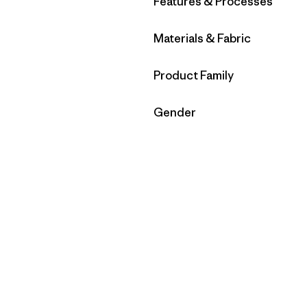
Filtrar por
Features & Processes
Filtrar por
Materials & Fabric
Filtrar por
Product Family
Filtrar por
Gender